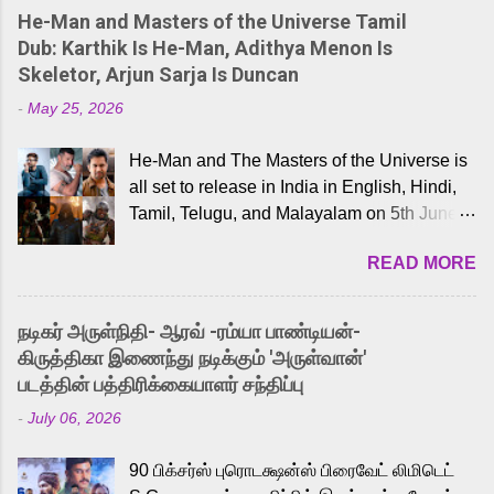
He-Man and Masters of the Universe Tamil
Dub: Karthik Is He-Man, Adithya Menon Is
Skeletor, Arjun Sarja Is Duncan
-
May 25, 2026
He-Man and The Masters of the Universe is
all set to release in India in English, Hindi,
Tamil, Telugu, and Malayalam on 5th June,
2026. While the English trailer has already
READ MORE
received a lot of love from cult He-Man fans
and offered audiences an exciting glimpse
into the world of Eternia, the recently
நடிகர் அருள்நிதி- ஆரவ் -ரம்யா பாண்டியன்-
released Tamil trailer has also generated
கிருத்திகா இணைந்து நடிக்கும் 'அருள்வான்'
strong excitement among Tamil audiences.
படத்தின் பத்திரிக்கையாளர் சந்திப்பு
Adding to the growing buzz is the film’s
-
July 06, 2026
powerful Tamil voice cast led by celebrated
playback singer Karthik, who lends his voice
90 பிக்சர்ஸ் புரொடக்ஷன்ஸ் பிரைவேட் லிமிடெட்
to the iconic superhero He-Man. Known for