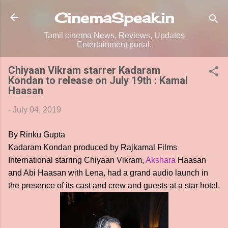
Skip to main content
CinemaSpeak.in
Tamil cinema News, Reviews, Updates
Entertainment portal.
Chiyaan Vikram starrer Kadaram
Kondan to release on July 19th : Kamal
Haasan
-
July 04, 2019
By Rinku Gupta
Kadaram Kondan produced by Rajkamal Films
International starring Chiyaan Vikram,
Akshara
Haasan
and Abi Haasan with Lena, had a grand audio launch in
the presence of its cast and crew and guests at a star hotel.