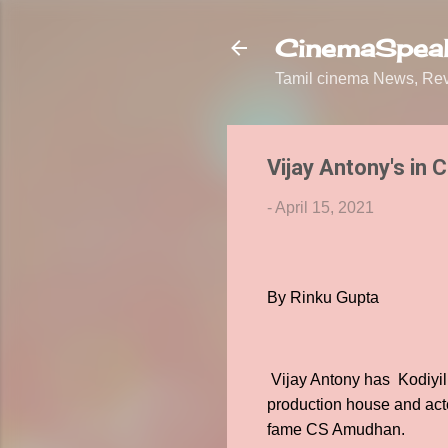
CinemaSpeak
Tamil cinema News, Revi
Vijay Antony's in C
-
April 15, 2021
By Rinku Gupta
Vijay Antony has Kodiyil 
production house and acto
fame CS Amudhan.