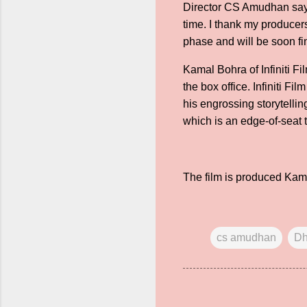
Director CS Amudhan says,
time. I thank my producer
phase and will be soon fi
Kamal Bohra of Infiniti F
the box office. Infiniti F
his engrossing storytellin
which is an edge-of-seat th
The film is produced Kama
cs amudhan
Dh