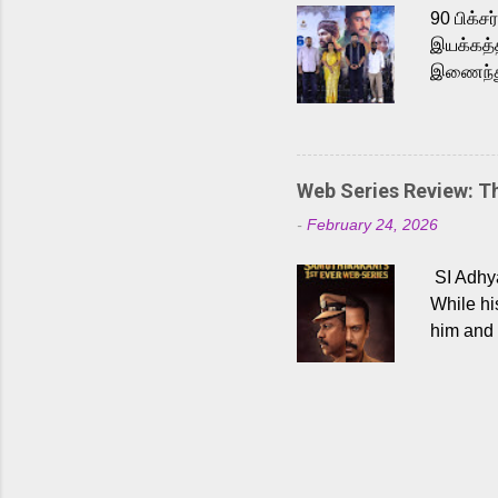
90 பிக்ச
இயக்கத்த
இணைந்து 
நடைபெற்ற
அருள்நித
'பருத்திவ
செய்திருக
Web Series Review: 
இளையராஜ
-
February 24, 2026
மேற்கொண்
பிக்சர்ஸ
SI Adhya
இப்படத்த
While hi
him and 
force ma
begin to
Who are
dangers 
gripping
characte