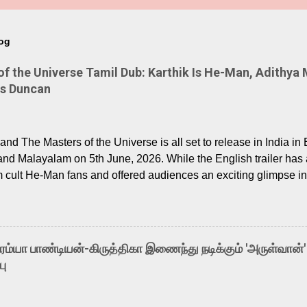
log
 the Universe Tamil Dub: Karthik Is He-Man, Adithya 
Is Duncan
nd The Masters of the Universe is all set to release in India in 
and Malayalam on 5th June, 2026. While the English trailer has a
m cult He-Man fans and offered audiences an exciting glimpse int
ntly released Tamil trailer has also generated strong excitemen
o the growing buzz is the film’s powerful Tamil voice cast led b
arthik, who lends his voice to the iconic superhero He-Man. K
hene De” from Raavan, “Oru Maalai” from Ghajini, and “Mun Andh
-ரம்யா பாண்டியன்-கிருத்திகா இணைந்து நடிக்கும் 'அருள்வான்'
is loved for his versatile voice and strong command over multip
பு
 fit for the legendary character. Adithya Menon, known for portr
sts across South Indian cinema, voices the menacing Skeletor a
m, and Telugu versions. Joining them is Action King Arjun...