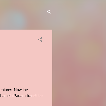
Ventures. Now the
 ‘Thamizh Padam' franchise