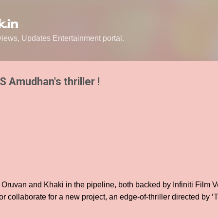
Skip to main content
.in
ews, Updates Entertainment portal.
S Amudhan's thriller !
Oruvan and Khaki in the pipeline, both backed by Infiniti Film 
r collaborate for a new project, an edge-of-thriller directed by