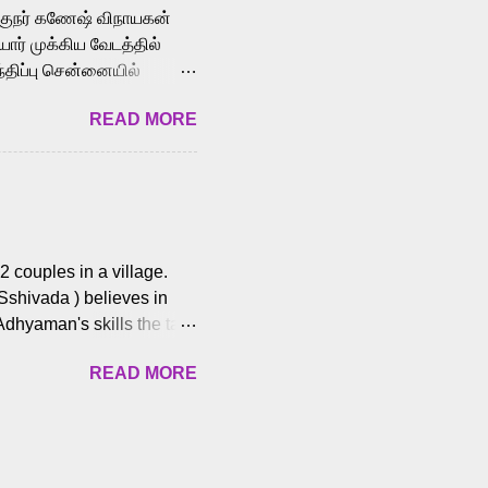
க்குநர் கணேஷ் விநாயகன்
ோர் முக்கிய வேடத்தில்
்திப்பு சென்னையில்
வான்' திரைப்படத்தில்
READ MORE
ய், பேபி கிருத்திகா,
. சுகுமார் ஒளிப்பதிவு
ிறார். லால்குடி
 பணிகளை
ம் இந்தத் திரைப்படத்தை 90
ன் தயாரித்திருக்கிறார்.
 couples in a village.
 Sshivada ) believes in
Adhyaman's skills the task
n Andhra Pradesh. As they
READ MORE
 dating back to 1995.
them? What obstacles and
ts is a slow burn but
es set the backdrop and
n the cops and villainous