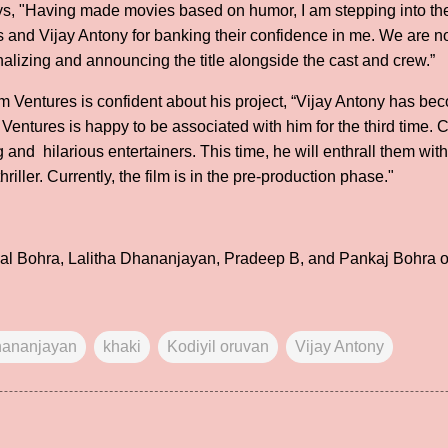
 "Having made movies based on humor, I am stepping into the thr
s and Vijay Antony for banking their confidence in me. We are n
nalizing and announcing the title alongside the cast and crew.”
ilm Ventures is confident about his project, “Vijay Antony has be
ilm Ventures is happy to be associated with him for the third tim
g and hilarious entertainers. This time, he will enthrall them wit
riller. Currently, the film is in the pre-production phase."
l Bohra, Lalitha Dhananjayan, Pradeep B, and Pankaj Bohra of I
ananjayan
khaki
Kodiyil oruvan
Vijay Antony