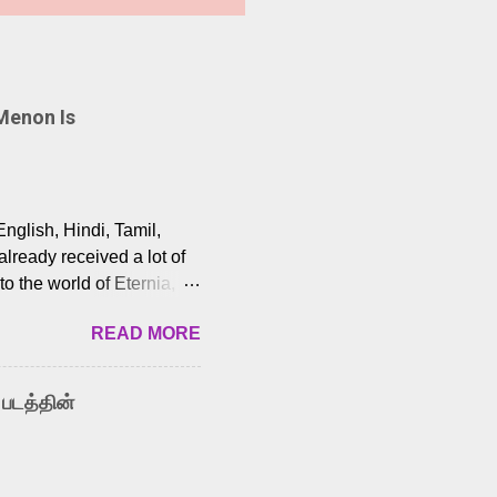
Menon Is
English, Hindi, Tamil,
lready received a lot of
o the world of Eternia,
t among Tamil audiences.
READ MORE
y celebrated playback
nown for memorable songs
i” from 7 Aum Arivu,
 படத்தின்
le languages, making him
aying memorable
cross the Tamil,