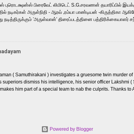
ர்ஸ் புரொடக்ஷன்ஸ் பிரைவேட் லிமிடெட் S.G.சரவணன் தயாரிப்பில் இய
ில் நடிகர்கள் அருள்நிதி - ஆரவ் ,ரம்யா பாண்டியன் -கிருத்திகா ஆகிய
நடித்திருக்கும் 'அருள்வான்' திரைப்படத்தினை பத்திரிக்கையாளர் சந
து. இயக்குநர் கணேஷ் விநாயகன் இயக்கத்தில் உருவாகியுள்ள 'அருள்
ி, ஆரவ், காளி வெங்கட், ரம்யா பாண்டியன், வி டி வி கணேஷ் , ஜான் விஜ
ீரன்' சரவணன், ஹரிஷ் உத்தமன் உள்ளிட்ட பலர் நடித்திருக்கிறார்கள். எம்
்கும் இந்த திரைப்படத்திற்கு ஜீ. வி. பிரகாஷ் குமார் இசையமைத்திருக்க
Thadayam
ா கலை இயக்கத்தை கவனிக்க.. லாரன்ஸ் கிஷோர் படத் தொகுப்பு
டிருக்கிறார். கல்வியின் அவசியத்தை வலியுறுத்தி தயாராகி இருக்கு
் புரொடக்ஷன்ஸ் பிரைவேட் லிமிடெட் சார்பில் தயாரிப்பாளர் எஸ் ஜி சரவண
man ( Samuthirakani ) investigates a gruesome twin murder of 2
ை சக்தி பிலிம் ஃபேக்டரி நிறுவனம் சார்பில் சக்திவேலன் வழங...
s superiors dismiss his intelligence, his senior officer Lakshmi (
makes him part of a special team to nab the culprits. Thanks to 
nages to trace possible suspects in a hamlet in a border town i
 dig deeper, several layers emerge which link the case to events
 the kiĺlers ? Do cops Adhyaman and Lakshmi manage to nab 
come in their way? The crime story allegedly based on true even
 cat -and- mouse investigative cop thriller. The first few episod
Powered by Blogger
r details. What follows is a chilling series of encounters betwee