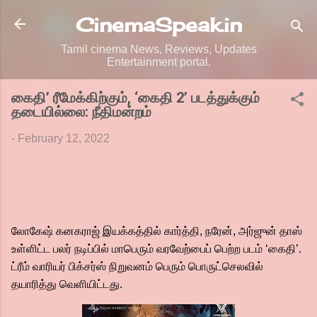
Skip to main content
CinemaSpeak.in
Tamil cinema News, Reviews, Updates
Entertainment portal.
கைதி’ ரீமேக்கிற்கும், ‘கைதி 2’ படத்துக்கும்
தடையில்லை: நீதிமன்றம்
-
February 12, 2022
லோகேஷ் கனகராஜ் இயக்கத்தில் கார்த்தி, நரேன், அர்ஜுன் தாஸ்
உள்ளிட்ட பலர் நடிப்பில் மாபெரும் வரவேற்பைப் பெற்ற படம் ‘கைதி’.
ட்ரீம் வாரியர் பிக்சர்ஸ் நிறுவனம் பெரும் பொருட்செலவில்
தயாரித்து வெளியிட்டது.