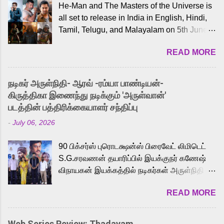
He-Man and The Masters of the Universe is
all set to release in India in English, Hindi,
Tamil, Telugu, and Malayalam on 5th June,
2026. While the English trailer has already
READ MORE
received a lot of love from cult He-Man fans
and offered audiences an exciting glimpse
into the world of Eternia, the recently
நடிகர் அருள்நிதி- ஆரவ் -ரம்யா பாண்டியன்-
released Tamil trailer has also generated
கிருத்திகா இணைந்து நடிக்கும் 'அருள்வான்'
strong excitement among Tamil audiences.
படத்தின் பத்திரிக்கையாளர் சந்திப்பு
Adding to the growing buzz is the film’s
-
July 06, 2026
powerful Tamil voice cast led by celebrated
playback singer Karthik, who lends his voice
90 பிக்சர்ஸ் புரொடக்ஷன்ஸ் பிரைவேட் லிமிடெட்
to the iconic superhero He-Man. Known for
S.G.சரவணன் தயாரிப்பில் இயக்குநர் கணேஷ்
memorable songs like “Behene De” from
விநாயகன் இயக்கத்தில் நடிகர்கள் அருள்நிதி -
Raavan, “Oru Maalai” from Ghajini, and
ஆரவ் ,ரம்யா பாண்டியன் -கிருத்திகா ஆகியோர்
“Mun Andhi” from 7 Aum Arivu, Karthik is
READ MORE
முக்கிய வேடத்தில் இணைந்து நடித்திருக்கும்
loved for his versatile voice and strong
'அருள்வான்' திரைப்படத்தினை
command over multiple languages, making
பத்திரிக்கையாளர் சந்திப்பு சென்னையில்
him a strong fit for the legendary character.
Web Series Review: Thadayam