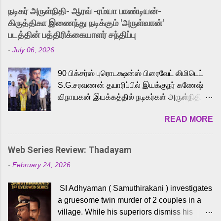
into the world of Eternia, the recently
நடிகர் அருள்நிதி- ஆரவ் -ரம்யா பாண்டியன்-
released Tamil trailer has also generated
கிருத்திகா இணைந்து நடிக்கும் 'அருள்வான்'
strong excitement among Tamil audiences.
படத்தின் பத்திரிக்கையாளர் சந்திப்பு
Adding to the growing buzz is the film’s
-
July 06, 2026
powerful Tamil voice cast led by celebrated
playback singer Karthik, who lends his voice
90 பிக்சர்ஸ் புரொடக்ஷன்ஸ் பிரைவேட் லிமிடெட்
to the iconic superhero He-Man. Known for
S.G.சரவணன் தயாரிப்பில் இயக்குநர் கணேஷ்
memorable songs like “Behene De” from
விநாயகன் இயக்கத்தில் நடிகர்கள் அருள்நிதி -
Raavan, “Oru Maalai” from Ghajini, and
ஆரவ் ,ரம்யா பாண்டியன் -கிருத்திகா ஆகியோர்
“Mun Andhi” from 7 Aum Arivu, Karthik is
READ MORE
முக்கிய வேடத்தில் இணைந்து நடித்திருக்கும்
loved for his versatile voice and strong
'அருள்வான்' திரைப்படத்தினை
command over multiple languages, making
பத்திரிக்கையாளர் சந்திப்பு சென்னையில்
him a strong fit for the legendary character.
Web Series Review: Thadayam
நடைபெற்றது. இயக்குநர் கணேஷ் விநாயகன்
Adithya Menon, known for portraying
-
February 24, 2026
இயக்கத்தில் உருவாகியுள்ள 'அருள்வான்'
memorable antagonists across South Indian
திரைப்படத்தில் அருள்நிதி, ஆரவ், காளி
cinema, voices the menacing Skeletor
SI Adhyaman ( Samuthirakani ) investigates
வெங்கட், ரம்யா பாண்டியன், வி டி வி கணேஷ் ,
across the Tamil, Malayalam, and Telugu
a gruesome twin murder of 2 couples in a
ஜான் விஜய், பேபி கிருத்திகா, 'பருத்திவீரன்'
versions. Joining them is Action King Arjun...
village. While his superiors dismiss his
சரவணன், ஹரிஷ் உத்தமன் உள்ளிட்ட பலர்