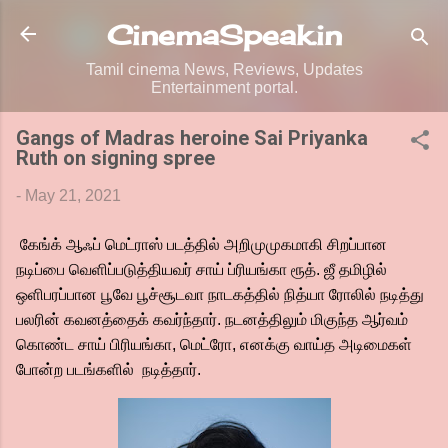
Skip to main content
CinemaSpeak.in
Tamil cinema News, Reviews, Updates
Entertainment portal.
Gangs of Madras heroine Sai Priyanka
Ruth on signing spree
-
May 21, 2021
கேங்க் ஆஃப் மெட்ராஸ் படத்தில் அறிமுமுகமாகி சிறப்பான
நடிப்பை வெளிப்படுத்தியவர் சாய் ப்ரியங்கா ரூத். ஜீ தமிழில்
ஒளிபரப்பான பூவே பூச்சூடவா நாடகத்தில் நித்யா ரோலில் நடித்து
பலரின் கவனத்தைக் கவர்ந்தார். நடனத்திலும் மிகுந்த ஆர்வம்
கொண்ட சாய் பிரியங்கா, மெட்ரோ, எனக்கு வாய்த அடிமைகள்
போன்ற படங்களில் நடித்தார்.