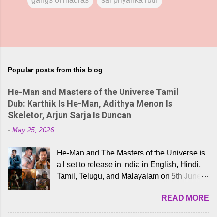
gangs of madras
sai priyanka ruth
Popular posts from this blog
He-Man and Masters of the Universe Tamil
Dub: Karthik Is He-Man, Adithya Menon Is
Skeletor, Arjun Sarja Is Duncan
-
May 25, 2026
He-Man and The Masters of the Universe is
all set to release in India in English, Hindi,
Tamil, Telugu, and Malayalam on 5th June,
2026. While the English trailer has already
READ MORE
received a lot of love from cult He-Man fans
and offered audiences an exciting glimpse