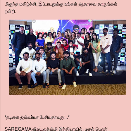
மிகுந்த மகிழ்ச்சி. இப்பாடலுக்கு உங்கள் ஆதரவை தாருங்கள்
நன்றி.
*நடிகை ஐஷ்வர்யா பேசியதாவது...*
SAREGAMA விஜயலக்‌ஷ்மி இந்தியாவில் முதல் பெண்