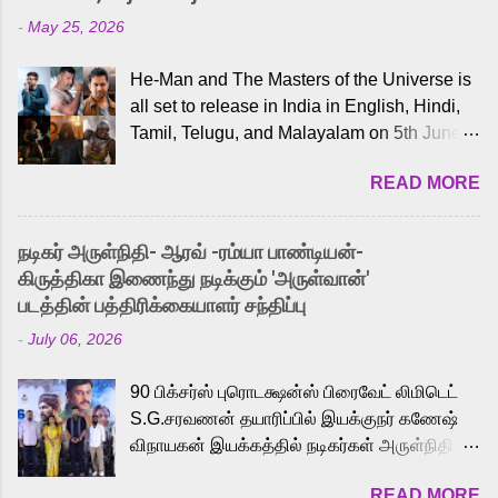
-
May 25, 2026
He-Man and The Masters of the Universe is
all set to release in India in English, Hindi,
Tamil, Telugu, and Malayalam on 5th June,
2026. While the English trailer has already
READ MORE
received a lot of love from cult He-Man fans
and offered audiences an exciting glimpse
into the world of Eternia, the recently
நடிகர் அருள்நிதி- ஆரவ் -ரம்யா பாண்டியன்-
released Tamil trailer has also generated
கிருத்திகா இணைந்து நடிக்கும் 'அருள்வான்'
strong excitement among Tamil audiences.
படத்தின் பத்திரிக்கையாளர் சந்திப்பு
Adding to the growing buzz is the film’s
-
July 06, 2026
powerful Tamil voice cast led by celebrated
playback singer Karthik, who lends his voice
90 பிக்சர்ஸ் புரொடக்ஷன்ஸ் பிரைவேட் லிமிடெட்
to the iconic superhero He-Man. Known for
S.G.சரவணன் தயாரிப்பில் இயக்குநர் கணேஷ்
memorable songs like “Behene De” from
விநாயகன் இயக்கத்தில் நடிகர்கள் அருள்நிதி -
Raavan, “Oru Maalai” from Ghajini, and
ஆரவ் ,ரம்யா பாண்டியன் -கிருத்திகா ஆகியோர்
“Mun Andhi” from 7 Aum Arivu, Karthik is
READ MORE