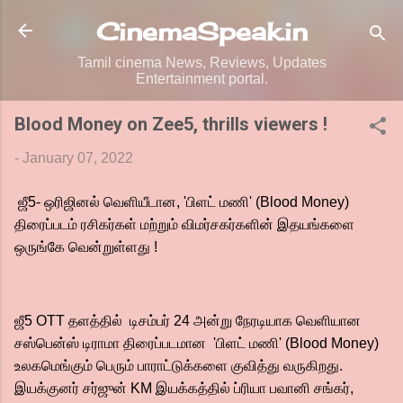
Skip to main content
CinemaSpeak.in
Tamil cinema News, Reviews, Updates
Entertainment portal.
Blood Money on Zee5, thrills viewers !
-
January 07, 2022
ஜீ5- ஒரிஜினல் வெளியீடான, 'பிளட் மணி' (Blood Money)
திரைப்படம் ரசிகர்கள் மற்றும் விமர்சகர்களின் இதயங்களை
ஒருங்கே வென்றுள்ளது !
ஜீ5 OTT தளத்தில் டிசம்பர் 24 அன்று நேரடியாக வெளியான
சஸ்பென்ஸ் டிராமா திரைப்படமான 'பிளட் மணி' (Blood Money)
உலகமெங்கும் பெரும் பாராட்டுக்களை குவித்து வருகிறது.
இயக்குனர் சர்ஜுன் KM இயக்கத்தில் ப்ரியா பவானி சங்கர்,