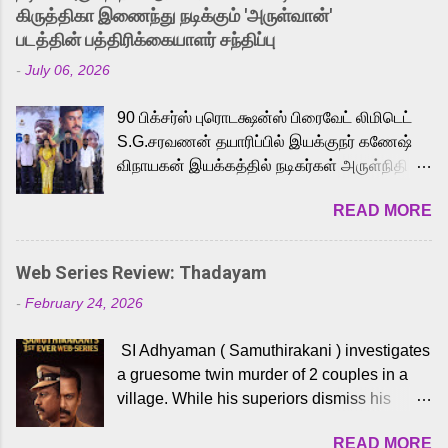
released Tamil trailer has also generated
கிருத்திகா இணைந்து நடிக்கும் 'அருள்வான்'
strong excitement among Tamil audiences.
படத்தின் பத்திரிக்கையாளர் சந்திப்பு
Adding to the growing buzz is the film’s
-
July 06, 2026
powerful Tamil voice cast led by celebrated
playback singer Karthik, who lends his voice
90 பிக்சர்ஸ் புரொடக்ஷன்ஸ் பிரைவேட் லிமிடெட்
to the iconic superhero He-Man. Known for
S.G.சரவணன் தயாரிப்பில் இயக்குநர் கணேஷ்
memorable songs like “Behene De” from
விநாயகன் இயக்கத்தில் நடிகர்கள் அருள்நிதி -
Raavan, “Oru Maalai” from Ghajini, and
ஆரவ் ,ரம்யா பாண்டியன் -கிருத்திகா ஆகியோர்
“Mun Andhi” from 7 Aum Arivu, Karthik is
READ MORE
முக்கிய வேடத்தில் இணைந்து நடித்திருக்கும்
loved for his versatile voice and strong
'அருள்வான்' திரைப்படத்தினை
command over multiple languages, making
பத்திரிக்கையாளர் சந்திப்பு சென்னையில்
him a strong fit for the legendary character.
Web Series Review: Thadayam
நடைபெற்றது. இயக்குநர் கணேஷ் விநாயகன்
Adithya Menon, known for portraying
-
February 24, 2026
இயக்கத்தில் உருவாகியுள்ள 'அருள்வான்'
memorable antagonists across South Indian
திரைப்படத்தில் அருள்நிதி, ஆரவ், காளி
cinema, voices the menacing Skeletor
SI Adhyaman ( Samuthirakani ) investigates
வெங்கட், ரம்யா பாண்டியன், வி டி வி கணேஷ் ,
across the Tamil, Malayalam, and Telugu
a gruesome twin murder of 2 couples in a
ஜான் விஜய், பேபி கிருத்திகா, 'பருத்திவீரன்'
versions. Joining them is Action King Arjun...
village. While his superiors dismiss his
சரவணன், ஹரிஷ் உத்தமன் உள்ளிட்ட பலர்
intelligence, his senior officer Lakshmi (
நடித்திருக்கிறார்கள். எம். சுகுமார் ஒளிப்பதிவு
READ MORE
Sshivada ) believes in him and makes him