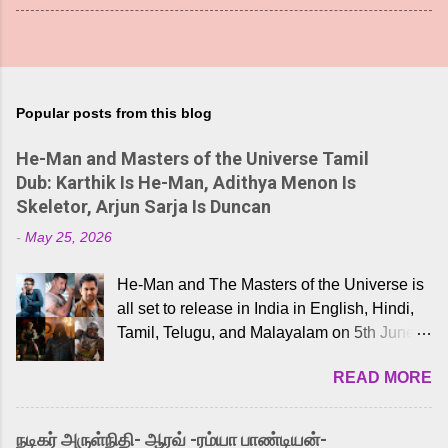
Popular posts from this blog
He-Man and Masters of the Universe Tamil
Dub: Karthik Is He-Man, Adithya Menon Is
Skeletor, Arjun Sarja Is Duncan
-
May 25, 2026
He-Man and The Masters of the Universe is
all set to release in India in English, Hindi,
Tamil, Telugu, and Malayalam on 5th June,
2026. While the English trailer has already
READ MORE
received a lot of love from cult He-Man fans
and offered audiences an exciting glimpse
into the world of Eternia, the recently
நடிகர் அருள்நிதி- ஆரவ் -ரம்யா பாண்டியன்-