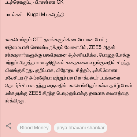
படத்தொகுப்பு - பிரசன்னா GK
பாடல்கள் - Kugai M புகழேந்தி
உலகமெங்கும் OTT தளங்களுக்கிடையேயான போட்டி
கடுமையாகி கொண்டிருக்கும் வேளையில், ZEE5 அதன்
சந்தாதாரர்களுக்கு பலவிதமான ஆச்சரியமிக்க, பொழுதுபோக்கு
மற்றும் அழுத்தமான ஒரிஜினல் கதைகளை வழங்குவதில் சிறந்து
விளங்குகிறது. குறிப்பாக, விநோதய சித்தம், டிக்கிலோனா,
மலேசியா டூ அம்னீஷியா மற்றும் பல பிளாக்பஸ்டர் படங்களை
தொடர்ச்சியாக தந்து வருவதில், உலகெங்கிலும் உள்ள தமிழ் பேசும்
மக்களுக்கு ZEE5 சிறந்த பொழுதுபோக்கு தளமாக கவனத்தை
ஈர்க்கிறது.
Blood Money
priya bhavani shankar