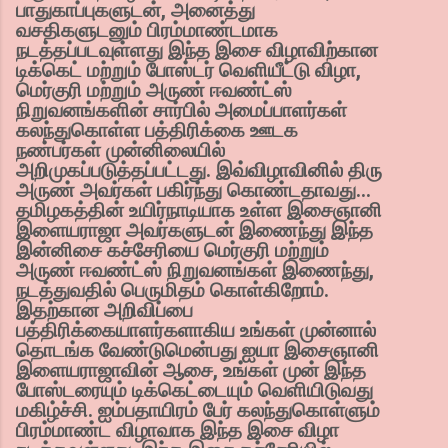
பாதுகாப்புகளுடன், அனைத்து
வசதிகளுடனும் பிரம்மாண்டமாக
நடத்தப்படவுள்ளது இந்த இசை விழாவிற்கான
டிக்கெட் மற்றும் போஸ்டர் வெளியீட்டு விழா,
மெர்குரி மற்றும் அருண் ஈவண்ட்ஸ்
நிறுவனங்களின் சார்பில் அமைப்பாளர்கள்
கலந்துகொள்ள பத்திரிக்கை ஊடக
நண்பர்கள் முன்னிலையில்
அறிமுகப்படுத்தப்பட்டது. இவ்விழாவினில் திரு
அருண் அவர்கள் பகிர்ந்து கொண்டதாவது…
தமிழகத்தின் உயிர்நாடியாக உள்ள இசைஞானி
இளையராஜா அவர்களுடன் இணைந்து இந்த
இன்னிசை கச்சேரியை மெர்குரி மற்றும்
அருண் ஈவண்ட்ஸ் நிறுவனங்கள் இணைந்து,
நடத்துவதில் பெருமிதம் கொள்கிறோம்.
இதற்கான அறிவிப்பை
பத்திரிக்கையாளர்களாகிய உங்கள் முன்னால்
தொடங்க வேண்டுமென்பது ஐயா இசைஞானி
இளையராஜாவின் ஆசை, உங்கள் முன் இந்த
போஸ்டரையும் டிக்கெட்டையும் வெளியிடுவது
மகிழ்ச்சி. ஐம்பதாயிரம் பேர் கலந்துகொள்ளும்
பிரம்மாண்ட விழாவாக இந்த இசை விழா