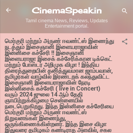
Skip to main content
CinemaSpeak.in
Tamil cinema News, Reviews, Updates
Entertainment portal.
மெர்குரி மற்றும் அருண் ஈவண்ட்ஸ் இணைந்து
நடத்தும் இசைஞானி இளையராஜாவின்
இன்னிசை கச்சேரி !! இசைஞானி
இளையராஜா இசைக் கச்சேரிக்கான டிக்கெட்
மற்றும் போஸ்டர் அறிமுக விழா ! இந்திய
திரைத்துறையின் தனித்துவமான ஜாம்பவான்,
தமிழர்கள் வாழ்வில் இரண்டறக் கலந்துவிட்ட
இசைஞானி இளையராஜாவின் நேரடி
இன்னிசைக் கச்சேரி ( live in Concert)
வரும் 2024 ஜுலை 14 ஆம் தேதி
ஞாயிற்றுக்கிழமை சென்னையில்
நடைபெறுகிறது. இந்த இன்னிசை கச்சேரியை
மெர்குரி மற்றும் அருண் ஈவண்ட்ஸ்
நிறுவனங்கள் இணைந்து,
ஒருங்கிணைக்கின்றனர். இந்த இசை விழா
இதுவரை தமிழகம் கண்டிராத அளவில், சகல