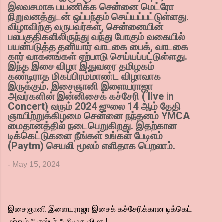
இலவசமாக பயணிக்க சென்னை மெட்ரோ
நிறுவனத்துடன் ஒப்பந்தம் செய்யப்பட்டுள்ளது.
விழாவிற்கு வருபவர்கள், சென்னையின்
பலபகுதிகளிலிருந்து வந்து போகும் வகையில்
பயன்படுத்த தனியார் வாடகை பைக், வாடகை
கார் வாகனங்கள் ஏற்பாடு செய்யப்பட்டுள்ளது.
இந்த இசை விழா இதுவரை தமிழகம்
கண்டிராத மிகப்பிரம்மாண்ட விழாவாக
இருக்கும். இசைஞானி இளையராஜா
அவர்களின் இன்னிசைக் கச்சேரி ( live in
Concert) வரும் 2024 ஜுலை 14 ஆம் தேதி
ஞாயிற்றுக்கிழமை சென்னை நந்தனம் YMCA
மைதானத்தில் நடைபெறுகிறது. இதற்கான
டிக்கெட்டுகளை நீங்கள் உங்கள் பேடிஎம்
(Paytm) செயலி மூலம் எளிதாக பெறலாம்.
-
May 15, 2024
இசைஞானி இளையராஜா இசைக் கச்சேரிக்கான டிக்கெட்
மற்றும் போஸ்டர் அறிமுக விழா !