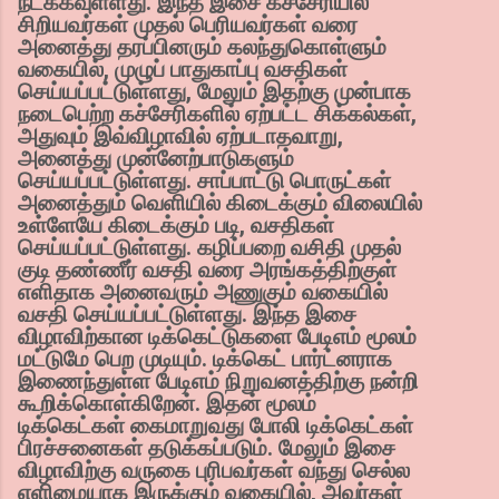
நடக்கவுள்ளது. இந்த இசை கச்சேரியில்
சிறியவர்கள் முதல் பெரியவர்கள் வரை
அனைத்து தரப்பினரும் கலந்துகொள்ளும்
வகையில், முழுப் பாதுகாப்பு வசதிகள்
செய்யப்பட்டுள்ளது, மேலும் இதற்கு முன்பாக
நடைபெற்ற கச்சேரிகளில் ஏற்பட்ட சிக்கல்கள்,
அதுவும் இவ்விழாவில் ஏற்படாதவாறு,
அனைத்து முன்னேற்பாடுகளும்
செய்யப்பட்டுள்ளது. சாப்பாட்டு பொருட்கள்
அனைத்தும் வெளியில் கிடைக்கும் விலையில்
உள்ளேயே கிடைக்கும் படி, வசதிகள்
செய்யப்பட்டுள்ளது. கழிப்பறை வசிதி முதல்
குடி தண்ணீர் வசதி வரை அரங்கத்திற்குள்
எளிதாக அனைவரும் அணுகும் வகையில்
வசதி செய்யப்பட்டுள்ளது. இந்த இசை
விழாவிற்கான டிக்கெட்டுகளை பேடிஎம் மூலம்
மட்டுமே பெற முடியும். டிக்கெட் பார்ட்னராக
இணைந்துள்ள பேடிஎம் நிறுவனத்திற்கு நன்றி
கூறிக்கொள்கிறேன். இதன் மூலம்
டிக்கெட்கள் கைமாறுவது போலி டிக்கெட்கள்
பிரச்சனைகள் தடுக்கப்படும். மேலும் இசை
விழாவிற்கு வருகை புரிபவர்கள் வந்து செல்ல
எளிமையாக இருக்கும் வகையில், அவர்கள்