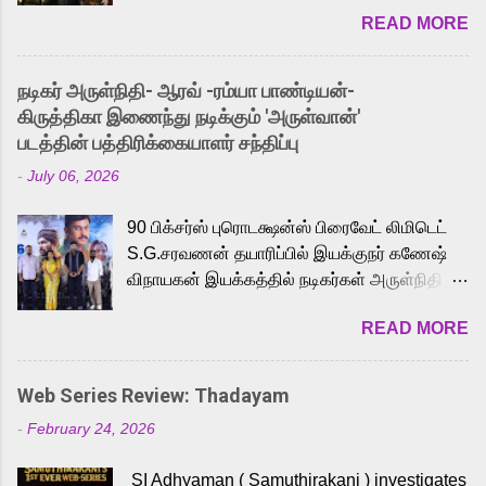
2026. While the English trailer has already
READ MORE
received a lot of love from cult He-Man fans
and offered audiences an exciting glimpse
into the world of Eternia, the recently
நடிகர் அருள்நிதி- ஆரவ் -ரம்யா பாண்டியன்-
released Tamil trailer has also generated
கிருத்திகா இணைந்து நடிக்கும் 'அருள்வான்'
strong excitement among Tamil audiences.
படத்தின் பத்திரிக்கையாளர் சந்திப்பு
Adding to the growing buzz is the film’s
-
July 06, 2026
powerful Tamil voice cast led by celebrated
playback singer Karthik, who lends his voice
90 பிக்சர்ஸ் புரொடக்ஷன்ஸ் பிரைவேட் லிமிடெட்
to the iconic superhero He-Man. Known for
S.G.சரவணன் தயாரிப்பில் இயக்குநர் கணேஷ்
memorable songs like “Behene De” from
விநாயகன் இயக்கத்தில் நடிகர்கள் அருள்நிதி -
Raavan, “Oru Maalai” from Ghajini, and
ஆரவ் ,ரம்யா பாண்டியன் -கிருத்திகா ஆகியோர்
“Mun Andhi” from 7 Aum Arivu, Karthik is
READ MORE
முக்கிய வேடத்தில் இணைந்து நடித்திருக்கும்
loved for his versatile voice and strong
'அருள்வான்' திரைப்படத்தினை
command over multiple languages, making
பத்திரிக்கையாளர் சந்திப்பு சென்னையில்
him a strong fit for the legendary character.
Web Series Review: Thadayam
நடைபெற்றது. இயக்குநர் கணேஷ் விநாயகன்
Adithya Menon, known for portraying
-
February 24, 2026
இயக்கத்தில் உருவாகியுள்ள 'அருள்வான்'
memorable antagonists across South Indian
திரைப்படத்தில் அருள்நிதி, ஆரவ், காளி
cinema, voices the menacing Skeletor
SI Adhyaman ( Samuthirakani ) investigates