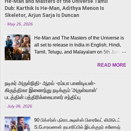
He-Man and Masters of the Universe Tamil
Dub: Karthik Is He-Man, Adithya Menon Is
Skeletor, Arjun Sarja Is Duncan
-
May 25, 2026
He-Man and The Masters of the Universe is
all set to release in India in English, Hindi,
Tamil, Telugu, and Malayalam on 5th June,
2026. While the English trailer has already
READ MORE
received a lot of love from cult He-Man fans
and offered audiences an exciting glimpse
into the world of Eternia, the recently
நடிகர் அருள்நிதி- ஆரவ் -ரம்யா பாண்டியன்-
released Tamil trailer has also generated
கிருத்திகா இணைந்து நடிக்கும் 'அருள்வான்'
strong excitement among Tamil audiences.
படத்தின் பத்திரிக்கையாளர் சந்திப்பு
Adding to the growing buzz is the film’s
-
July 06, 2026
powerful Tamil voice cast led by celebrated
playback singer Karthik, who lends his voice
90 பிக்சர்ஸ் புரொடக்ஷன்ஸ் பிரைவேட் லிமிடெட்
to the iconic superhero He-Man. Known for
S.G.சரவணன் தயாரிப்பில் இயக்குநர் கணேஷ்
memorable songs like “Behene De” from