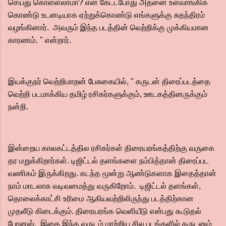
செய்து கொள்ளலாமா? என கேட்டபோது அதனை உள்வாங்கிக்
கொண்டு உடனடியாக ஏற்றுக்கொண்டு எங்களுக்கு சுதந்திரம்
வழங்கினார். அவரும் இந்த படத்தின் வெற்றிக்கு முக்கியமான
காரணம். '' என்றார்.
இயக்குநர் வெற்றிமாறன் பேசுகையில், '' கருடன் திரைப்படத்தை
வெற்றி படமாக்கிய தமிழ் ரசிகர்களுக்கும், ஊடகத்தினருக்கும்
நன்றி.
இன்றைய காலகட்டத்தில ரசிகர்கள் திரையரங்கத்திற்கு வருகை
தர மறுக்கிறார்கள். டிஜிட்டல் தளங்களை நம்பித்தான் திரைப்பட
வணிகம் இருக்கிறது. கடந்த மூன்று ஆண்டுகளாக இதைத்தான்
நாம் மாடலாக வடிவமைத்து வருகிறோம். டிஜிட்டல் தளங்கள்,
தொலைக்காட்சி உரிமை ஆகியவற்றிலிருந்து படத்திற்கான
முதலீடு கிடைக்கும். திரையரங்க வெளியீடு என்பது கூடுதல்
போனஸ். இதை இந்த வருடம் மாற்றிய சில படங்களில் கருடனும்