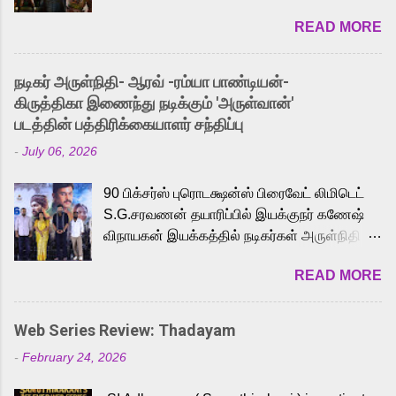
2026. While the English trailer has already
READ MORE
received a lot of love from cult He-Man fans
and offered audiences an exciting glimpse
into the world of Eternia, the recently
நடிகர் அருள்நிதி- ஆரவ் -ரம்யா பாண்டியன்-
released Tamil trailer has also generated
கிருத்திகா இணைந்து நடிக்கும் 'அருள்வான்'
strong excitement among Tamil audiences.
படத்தின் பத்திரிக்கையாளர் சந்திப்பு
Adding to the growing buzz is the film’s
-
July 06, 2026
powerful Tamil voice cast led by celebrated
playback singer Karthik, who lends his voice
90 பிக்சர்ஸ் புரொடக்ஷன்ஸ் பிரைவேட் லிமிடெட்
to the iconic superhero He-Man. Known for
S.G.சரவணன் தயாரிப்பில் இயக்குநர் கணேஷ்
memorable songs like “Behene De” from
விநாயகன் இயக்கத்தில் நடிகர்கள் அருள்நிதி -
Raavan, “Oru Maalai” from Ghajini, and
ஆரவ் ,ரம்யா பாண்டியன் -கிருத்திகா ஆகியோர்
“Mun Andhi” from 7 Aum Arivu, Karthik is
READ MORE
முக்கிய வேடத்தில் இணைந்து நடித்திருக்கும்
loved for his versatile voice and strong
'அருள்வான்' திரைப்படத்தினை
command over multiple languages, making
பத்திரிக்கையாளர் சந்திப்பு சென்னையில்
him a strong fit for the legendary character.
Web Series Review: Thadayam
நடைபெற்றது. இயக்குநர் கணேஷ் விநாயகன்
Adithya Menon, known for portraying
-
February 24, 2026
இயக்கத்தில் உருவாகியுள்ள 'அருள்வான்'
memorable antagonists across South Indian
திரைப்படத்தில் அருள்நிதி, ஆரவ், காளி
cinema, voices the menacing Skeletor