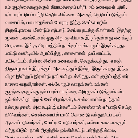
நம் குழந்தைகளுக்குக் கிராமத்தைப் பற்றி, நம் உணவுகள் பற்றி,
நம் பாரம்பரியம் பற்றி தெரியவில்லை, அதைத் தெரியப்படுத்தும்
வகையில், பல மாதங்கள் போராடி இந்த செம்பொழில்
திருவிழாவை மீண்டும் ஏற்பாடு செய்து நடத்துகிறார்கள். இதற்கு
உழவன் பவுண்டேசன் ஒரு சிறு உதவியாக இருந்துள்ளது எனக்குப்
பெருமை. இங்கு கிராமத்தில் நடக்கும் எல்லாமும் இருக்கிறது.
மாட்டு வண்டியில் ஆரம்பித்து, காளைகள், ஒயிலாட்டம்,
மயிலாட்டம், சின்ன சின்ன உணவுகள், தெருக்கூத்து, எனத்
திருவிழாவில் இருக்கும் அனைத்தும் இங்கு இருக்கிறது. இந்த
விழா இன்னும் இரண்டு நாட்கள் நடக்கிறது. என் குடும்பத்தினர்
நாளை வருகிறார்கள். எல்லோரும் வாருங்கள், உங்கள்
குழந்தைகளுக்கு நம் பாரம்பரியத்தை அறிமுகப்படுத்துங்கள்.
ஜல்லிக்கட்டு பற்றிக் கேட்கிறார்கள், சென்னையில் நடந்தால்
நல்லது தான், அதையும் இவர்களிடம் சொன்னால் ஏற்பாடு செய்து
விடுவார்கள், சென்னையில் மாடு கொண்டு வந்துவிடப் பலர்
ஆசைப்படுவார்கள், போட்டி போடுவார்கள், எல்லா காளைகளும்
வந்துவிடும். நான் நிஜத்தில் ஜல்லிக்கட்டு பார்த்ததில்லை,
மெய்யழகன் பட ஷீட்டிங்கில் தான் சென்று பார்த்தேன். அது