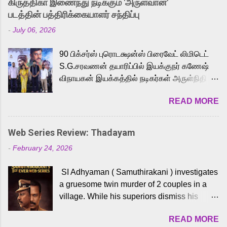
கிருத்திகா இணைந்து நடிக்கும் 'அருள்வான்'
strong excitement among Tamil audiences.
படத்தின் பத்திரிக்கையாளர் சந்திப்பு
Adding to the growing buzz is the film’s
-
July 06, 2026
powerful Tamil voice cast led by celebrated
playback singer Karthik, who lends his voice
90 பிக்சர்ஸ் புரொடக்ஷன்ஸ் பிரைவேட் லிமிடெட்
to the iconic superhero He-Man. Known for
S.G.சரவணன் தயாரிப்பில் இயக்குநர் கணேஷ்
memorable songs like “Behene De” from
விநாயகன் இயக்கத்தில் நடிகர்கள் அருள்நிதி -
Raavan, “Oru Maalai” from Ghajini, and
ஆரவ் ,ரம்யா பாண்டியன் -கிருத்திகா ஆகியோர்
“Mun Andhi” from 7 Aum Arivu, Karthik is
READ MORE
முக்கிய வேடத்தில் இணைந்து நடித்திருக்கும்
loved for his versatile voice and strong
'அருள்வான்' திரைப்படத்தினை
command over multiple languages, making
பத்திரிக்கையாளர் சந்திப்பு சென்னையில்
him a strong fit for the legendary character.
Web Series Review: Thadayam
நடைபெற்றது. இயக்குநர் கணேஷ் விநாயகன்
Adithya Menon, known for portraying
-
February 24, 2026
இயக்கத்தில் உருவாகியுள்ள 'அருள்வான்'
memorable antagonists across South Indian
திரைப்படத்தில் அருள்நிதி, ஆரவ், காளி
cinema, voices the menacing Skeletor
SI Adhyaman ( Samuthirakani ) investigates
வெங்கட், ரம்யா பாண்டியன், வி டி வி கணேஷ் ,
across the Tamil, Malayalam, and Telugu
a gruesome twin murder of 2 couples in a
ஜான் விஜய், பேபி கிருத்திகா, 'பருத்திவீரன்'
versions. Joining them is Action King Arjun...
village. While his superiors dismiss his
சரவணன், ஹரிஷ் உத்தமன் உள்ளிட்ட பலர்
intelligence, his senior officer Lakshmi (
நடித்திருக்கிறார்கள். எம். சுகுமார் ஒளிப்பதிவு
READ MORE
Sshivada ) believes in him and makes him
செய்திருக்கும் இந்த திரைப்படத்திற்கு ஜீ. வி.