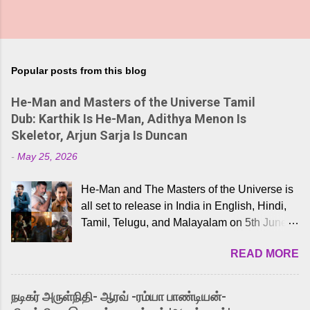
Popular posts from this blog
He-Man and Masters of the Universe Tamil
Dub: Karthik Is He-Man, Adithya Menon Is
Skeletor, Arjun Sarja Is Duncan
-
May 25, 2026
He-Man and The Masters of the Universe is
all set to release in India in English, Hindi,
Tamil, Telugu, and Malayalam on 5th June,
2026. While the English trailer has already
READ MORE
received a lot of love from cult He-Man fans
and offered audiences an exciting glimpse
into the world of Eternia, the recently
நடிகர் அருள்நிதி- ஆரவ் -ரம்யா பாண்டியன்-
released Tamil trailer has also generated