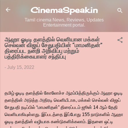
Skip to main content
CinemaSpeak.in
Tamil cinema News, Reviews, Updates
Entertainment portal.
ஆஹா ஓடிடி தளத்தில் வெளியான மக்கள்
செல்வன் விஜய் சேதுபதியின் “மாமனிதன்”
திரைப்பட நன்றி அறிவிப்பு மற்றும்
பத்திரிக்கையாளர் சந்திப்பு
-
July 15, 2022
தமிழ் ஓடிடி தளத்தில் கோலோச்ச ஆரம்பித்திருக்கும் ஆஹா ஓடிடி
தளத்தின் அடுத்த அதிரடி வெளியீடாக, மக்கள் செல்வன் விஜய்
சேதுபதி நடிப்பில் “மாமனிதன்” திரைப்படம் ஜூன் 14 ஆம் தேதி
வெளியாகியுள்ளது. இப்படத்தை இப்போது 155 நாடுகளில் ஆஹா
ஓடிடி தளத்தின் வழியாக கண்டுகளிக்கலாம். இதனை ஒட்டி