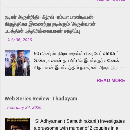
and offered audiences an exciting glimpse
into the world of Eternia, the recently
நடிகர் அருள்நிதி- ஆரவ் -ரம்யா பாண்டியன்-
released Tamil trailer has also generated
கிருத்திகா இணைந்து நடிக்கும் 'அருள்வான்'
strong excitement among Tamil audiences.
படத்தின் பத்திரிக்கையாளர் சந்திப்பு
Adding to the growing buzz is the film’s
-
July 06, 2026
powerful Tamil voice cast led by celebrated
playback singer Karthik, who lends his voice
90 பிக்சர்ஸ் புரொடக்ஷன்ஸ் பிரைவேட் லிமிடெட்
to the iconic superhero He-Man. Known for
S.G.சரவணன் தயாரிப்பில் இயக்குநர் கணேஷ்
memorable songs like “Behene De” from
விநாயகன் இயக்கத்தில் நடிகர்கள் அருள்நிதி -
Raavan, “Oru Maalai” from Ghajini, and
ஆரவ் ,ரம்யா பாண்டியன் -கிருத்திகா ஆகியோர்
“Mun Andhi” from 7 Aum Arivu, Karthik is
READ MORE
முக்கிய வேடத்தில் இணைந்து நடித்திருக்கும்
loved for his versatile voice and strong
'அருள்வான்' திரைப்படத்தினை
command over multiple languages, making
பத்திரிக்கையாளர் சந்திப்பு சென்னையில்
him a strong fit for the legendary character.
Web Series Review: Thadayam
நடைபெற்றது. இயக்குநர் கணேஷ் விநாயகன்
Adithya Menon, known for portraying
-
February 24, 2026
இயக்கத்தில் உருவாகியுள்ள 'அருள்வான்'
memorable antagonists across South Indian
திரைப்படத்தில் அருள்நிதி, ஆரவ், காளி
cinema, voices the menacing Skeletor
SI Adhyaman ( Samuthirakani ) investigates
வெங்கட், ரம்யா பாண்டியன், வி டி வி கணேஷ் ,
across the Tamil, Malayalam, and Telugu
a gruesome twin murder of 2 couples in a