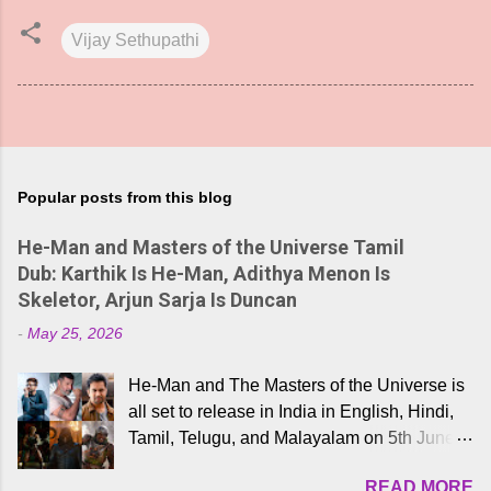
Vijay Sethupathi
Popular posts from this blog
He-Man and Masters of the Universe Tamil
Dub: Karthik Is He-Man, Adithya Menon Is
Skeletor, Arjun Sarja Is Duncan
-
May 25, 2026
He-Man and The Masters of the Universe is
all set to release in India in English, Hindi,
Tamil, Telugu, and Malayalam on 5th June,
2026. While the English trailer has already
READ MORE
received a lot of love from cult He-Man fans