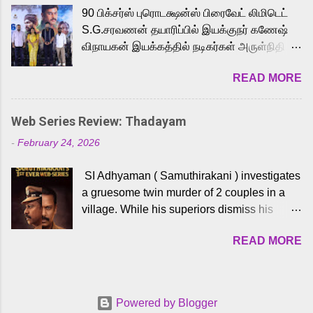
playback singer Karthik, who lends his voice
90 பிக்சர்ஸ் புரொடக்ஷன்ஸ் பிரைவேட் லிமிடெட்
to the iconic superhero He-Man. Known for
S.G.சரவணன் தயாரிப்பில் இயக்குநர் கணேஷ்
memorable songs like “Behene De” from
விநாயகன் இயக்கத்தில் நடிகர்கள் அருள்நிதி -
Raavan, “Oru Maalai” from Ghajini, and
ஆரவ் ,ரம்யா பாண்டியன் -கிருத்திகா ஆகியோர்
“Mun Andhi” from 7 Aum Arivu, Karthik is
READ MORE
முக்கிய வேடத்தில் இணைந்து நடித்திருக்கும்
loved for his versatile voice and strong
'அருள்வான்' திரைப்படத்தினை
command over multiple languages, making
பத்திரிக்கையாளர் சந்திப்பு சென்னையில்
him a strong fit for the legendary character.
Web Series Review: Thadayam
நடைபெற்றது. இயக்குநர் கணேஷ் விநாயகன்
Adithya Menon, known for portraying
-
February 24, 2026
இயக்கத்தில் உருவாகியுள்ள 'அருள்வான்'
memorable antagonists across South Indian
திரைப்படத்தில் அருள்நிதி, ஆரவ், காளி
cinema, voices the menacing Skeletor
SI Adhyaman ( Samuthirakani ) investigates
வெங்கட், ரம்யா பாண்டியன், வி டி வி கணேஷ் ,
across the Tamil, Malayalam, and Telugu
a gruesome twin murder of 2 couples in a
ஜான் விஜய், பேபி கிருத்திகா, 'பருத்திவீரன்'
versions. Joining them is Action King Arjun...
village. While his superiors dismiss his
சரவணன், ஹரிஷ் உத்தமன் உள்ளிட்ட பலர்
intelligence, his senior officer Lakshmi (
நடித்திருக்கிறார்கள். எம். சுகுமார் ஒளிப்பதிவு
READ MORE
Sshivada ) believes in him and makes him
செய்திருக்கும் இந்த திரைப்படத்திற்கு ஜீ. வி.
part of a special team to nab the culprits.
பிரகாஷ் குமார் இசையமைத்திருக்கிறார்.
Thanks to Adhyaman's skills the task force
லால்குடி இளையராஜா கலை இயக்கத்தை
manages to trace possible suspects in a
கவனிக்க.. லாரன்ஸ் கிஷோர் படத் தொகுப்பு
Powered by Blogger
hamlet in a border town in Andhra Pradesh.