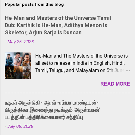
Popular posts from this blog
He-Man and Masters of the Universe Tamil
Dub: Karthik Is He-Man, Adithya Menon Is
Skeletor, Arjun Sarja Is Duncan
-
May 25, 2026
He-Man and The Masters of the Universe is
all set to release in India in English, Hindi,
Tamil, Telugu, and Malayalam on 5th June,
2026. While the English trailer has already
READ MORE
received a lot of love from cult He-Man fans
and offered audiences an exciting glimpse
into the world of Eternia, the recently
நடிகர் அருள்நிதி- ஆரவ் -ரம்யா பாண்டியன்-
released Tamil trailer has also generated
கிருத்திகா இணைந்து நடிக்கும் 'அருள்வான்'
strong excitement among Tamil audiences.
படத்தின் பத்திரிக்கையாளர் சந்திப்பு
Adding to the growing buzz is the film’s
-
July 06, 2026
powerful Tamil voice cast led by celebrated