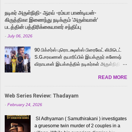
and offered audiences an exciting glimpse
into the world of Eternia, the recently
நடிகர் அருள்நிதி- ஆரவ் -ரம்யா பாண்டியன்-
released Tamil trailer has also generated
கிருத்திகா இணைந்து நடிக்கும் 'அருள்வான்'
strong excitement among Tamil audiences.
படத்தின் பத்திரிக்கையாளர் சந்திப்பு
Adding to the growing buzz is the film’s
-
July 06, 2026
powerful Tamil voice cast led by celebrated
playback singer Karthik, who lends his voice
90 பிக்சர்ஸ் புரொடக்ஷன்ஸ் பிரைவேட் லிமிடெட்
to the iconic superhero He-Man. Known for
S.G.சரவணன் தயாரிப்பில் இயக்குநர் கணேஷ்
memorable songs like “Behene De” from
விநாயகன் இயக்கத்தில் நடிகர்கள் அருள்நிதி -
Raavan, “Oru Maalai” from Ghajini, and
ஆரவ் ,ரம்யா பாண்டியன் -கிருத்திகா ஆகியோர்
“Mun Andhi” from 7 Aum Arivu, Karthik is
READ MORE
முக்கிய வேடத்தில் இணைந்து நடித்திருக்கும்
loved for his versatile voice and strong
'அருள்வான்' திரைப்படத்தினை
command over multiple languages, making
பத்திரிக்கையாளர் சந்திப்பு சென்னையில்
him a strong fit for the legendary character.
Web Series Review: Thadayam
நடைபெற்றது. இயக்குநர் கணேஷ் விநாயகன்
Adithya Menon, known for portraying
-
February 24, 2026
இயக்கத்தில் உருவாகியுள்ள 'அருள்வான்'
memorable antagonists across South Indian
திரைப்படத்தில் அருள்நிதி, ஆரவ், காளி
cinema, voices the menacing Skeletor
SI Adhyaman ( Samuthirakani ) investigates
வெங்கட், ரம்யா பாண்டியன், வி டி வி கணேஷ் ,
across the Tamil, Malayalam, and Telugu
a gruesome twin murder of 2 couples in a
ஜான் விஜய், பேபி கிருத்திகா, 'பருத்திவீரன்'
versions. Joining them is Action King Arjun...