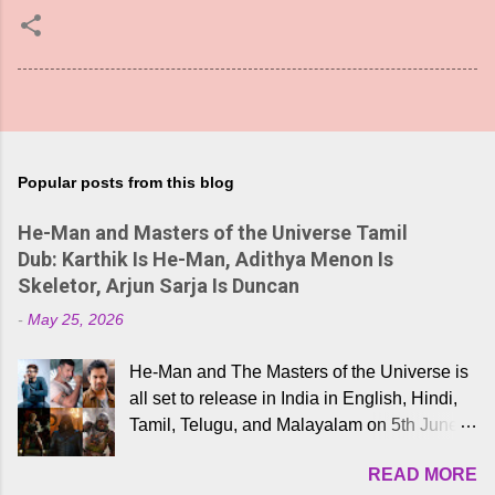
Popular posts from this blog
He-Man and Masters of the Universe Tamil
Dub: Karthik Is He-Man, Adithya Menon Is
Skeletor, Arjun Sarja Is Duncan
-
May 25, 2026
He-Man and The Masters of the Universe is
all set to release in India in English, Hindi,
Tamil, Telugu, and Malayalam on 5th June,
2026. While the English trailer has already
READ MORE
received a lot of love from cult He-Man fans