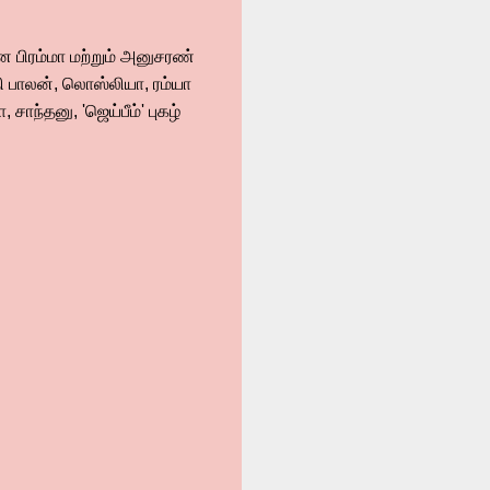
ான பிரம்மா மற்றும் அனுசரண்
ி பாலன், லொஸ்லியா, ரம்யா
ந்தனு, 'ஜெய்பீம்' புகழ்