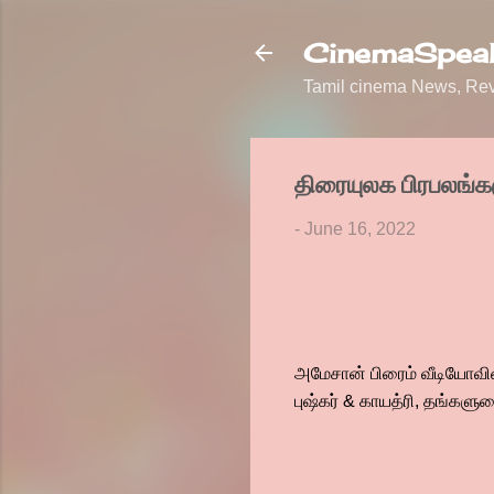
CinemaSpeak
Tamil cinema News, Revi
திரையுலக பிரபலங்கள
-
June 16, 2022
அமேசான் பிரைம் வீடியோவி
புஷ்கர் & காயத்ரி, தங்கள