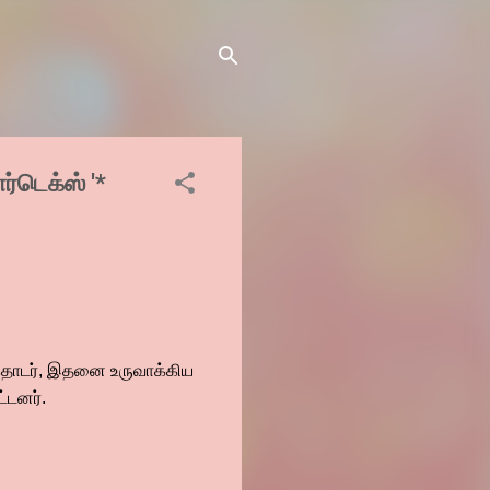
்டெக்ஸ் '*
 தொடர், இதனை உருவாக்கிய
்டனர்.