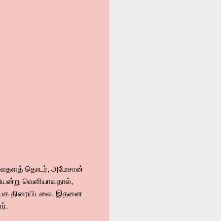
 வலைதளத் தொடர், அமேசான்
தியன்று வெளியாவதால்,
ிரத்யேக திரையிடலை, இதனை
ர்.