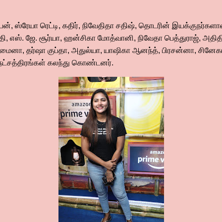
திபன், ஸ்ரேயா ரெட்டி, கதிர், நிவேதிதா சதிஷ், தொடரின் இயக்குநர்கள
, எஸ். ஜே. சூர்யா, ஹன்சிகா மோத்வானி, நிவேதா பெத்துராஜ், அதித
னா, தர்ஷா குப்தா, அதுல்யா, யாஷிகா ஆனந்த், பிரசன்னா, சினேகா, சா
்சத்திரங்கள் கலந்து கொண்டனர்.