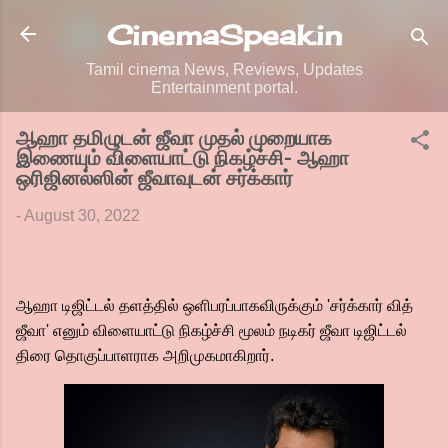
Skip to main content
CinemaSpeak.in
Tamil cinema News, Reviews, Updates
Entertainment portal.
ஆஹா தமிழுடன் ஜீவா முதல் முறையாக
இணையும் விளையாட்டு நிகழ்ச்சி- ஆஹா
ஒரிஜினல்ஸின் ஜீவாவுடன் சர்க்கார்
-
August 30, 2022
ஆஹா டிஜிட்டல் தளத்தில் ஒளிபரப்பாகவிருக்கும் 'சர்க்கார் வித்
ஜீவா' எனும் விளையாட்டு நிகழ்ச்சி மூலம் நடிகர் ஜீவா டிஜிட்டல்
திரை தொகுப்பாளராக அறிமுகமாகிறார்.