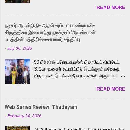
2026. While the English trailer has already
READ MORE
received a lot of love from cult He-Man fans
and offered audiences an exciting glimpse
into the world of Eternia, the recently
நடிகர் அருள்நிதி- ஆரவ் -ரம்யா பாண்டியன்-
released Tamil trailer has also generated
கிருத்திகா இணைந்து நடிக்கும் 'அருள்வான்'
strong excitement among Tamil audiences.
படத்தின் பத்திரிக்கையாளர் சந்திப்பு
Adding to the growing buzz is the film’s
-
July 06, 2026
powerful Tamil voice cast led by celebrated
playback singer Karthik, who lends his voice
90 பிக்சர்ஸ் புரொடக்ஷன்ஸ் பிரைவேட் லிமிடெட்
to the iconic superhero He-Man. Known for
S.G.சரவணன் தயாரிப்பில் இயக்குநர் கணேஷ்
memorable songs like “Behene De” from
விநாயகன் இயக்கத்தில் நடிகர்கள் அருள்நிதி -
Raavan, “Oru Maalai” from Ghajini, and
ஆரவ் ,ரம்யா பாண்டியன் -கிருத்திகா ஆகியோர்
“Mun Andhi” from 7 Aum Arivu, Karthik is
READ MORE
முக்கிய வேடத்தில் இணைந்து நடித்திருக்கும்
loved for his versatile voice and strong
'அருள்வான்' திரைப்படத்தினை
command over multiple languages, making
பத்திரிக்கையாளர் சந்திப்பு சென்னையில்
him a strong fit for the legendary character.
Web Series Review: Thadayam
நடைபெற்றது. இயக்குநர் கணேஷ் விநாயகன்
Adithya Menon, known for portraying
-
February 24, 2026
இயக்கத்தில் உருவாகியுள்ள 'அருள்வான்'
memorable antagonists across South Indian
திரைப்படத்தில் அருள்நிதி, ஆரவ், காளி
cinema, voices the menacing Skeletor
SI Adhyaman ( Samuthirakani ) investigates