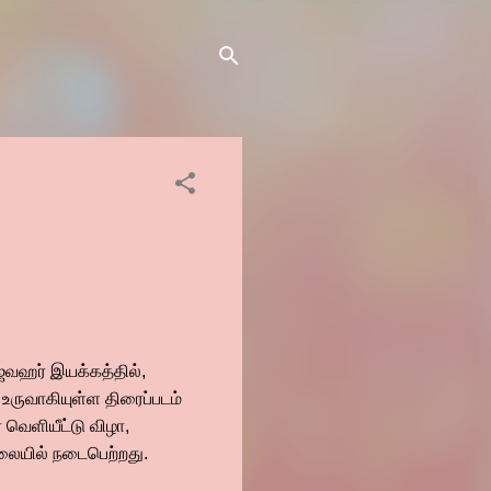
 R ஜவஹர் இயக்கத்தில்,
 உருவாகியுள்ள திரைப்படம்
 வெளியீட்டு விழா,
ிலையில் நடைபெற்றது.