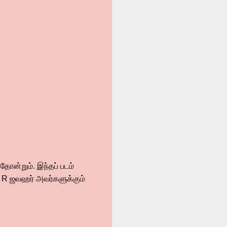
தோன்றும். இந்தப் படம்
்ரன் R ஜவஹர் அவர்களுக்கும்