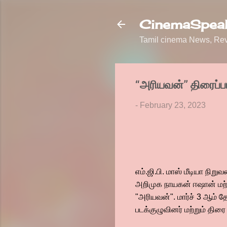
CinemaSpeak
Tamil cinema News, Revi
“அரியவன்” திரைப்பட
-
February 23, 2023
எம்.ஜி.பி. மாஸ் மீடியா நிறு
அறிமுக நாயகன் ஈஷான் மற்று
"அரியவன்". மார்ச் 3 ஆம் த
படக்குழுவினர் மற்றும் தி