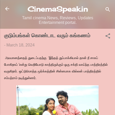
Skip to main content
CinemaSpeak.in
Tamil cinema News, Reviews, Updates
Entertainment portal.
குடும்பங்கள் கொண்டாட வரும் கங்கணம்
-
March 18, 2024
அவமானத்தைத் துடைப்பதற்கு 'இந்தத் துப்பாக்கியால் தான் நீ சாகப்
போகிறாய் 'என்று வெறியோடு காத்திருக்கும் ஒரு சக்தி வாய்ந்த பாத்திரத்தில்
வருகிறார். ஒட்டுமொத்த மூர்க்கத்தின் சின்னமாக வில்லன் பாத்திரத்தில்
சம்பத்ராம் நடித்துள்ளார்.