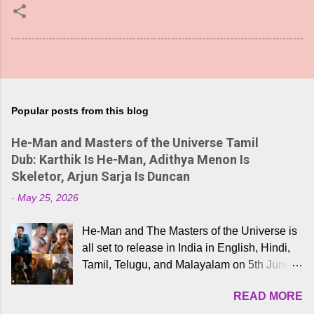
Popular posts from this blog
He-Man and Masters of the Universe Tamil
Dub: Karthik Is He-Man, Adithya Menon Is
Skeletor, Arjun Sarja Is Duncan
-
May 25, 2026
He-Man and The Masters of the Universe is
all set to release in India in English, Hindi,
Tamil, Telugu, and Malayalam on 5th June,
2026. While the English trailer has already
READ MORE
received a lot of love from cult He-Man fans