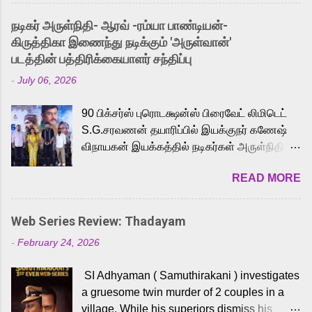
and offered audiences an exciting glimpse
into the world of Eternia, the recently
நடிகர் அருள்நிதி- ஆரவ் -ரம்யா பாண்டியன்-
released Tamil trailer has also generated
கிருத்திகா இணைந்து நடிக்கும் 'அருள்வான்'
strong excitement among Tamil audiences.
படத்தின் பத்திரிக்கையாளர் சந்திப்பு
Adding to the growing buzz is the film’s
-
July 06, 2026
powerful Tamil voice cast led by celebrated
playback singer Karthik, who lends his voice
90 பிக்சர்ஸ் புரொடக்ஷன்ஸ் பிரைவேட் லிமிடெட்
to the iconic superhero He-Man. Known for
S.G.சரவணன் தயாரிப்பில் இயக்குநர் கணேஷ்
memorable songs like “Behene De” from
விநாயகன் இயக்கத்தில் நடிகர்கள் அருள்நிதி -
Raavan, “Oru Maalai” from Ghajini, and
ஆரவ் ,ரம்யா பாண்டியன் -கிருத்திகா ஆகியோர்
“Mun Andhi” from 7 Aum Arivu, Karthik is
READ MORE
முக்கிய வேடத்தில் இணைந்து நடித்திருக்கும்
loved for his versatile voice and strong
'அருள்வான்' திரைப்படத்தினை
command over multiple languages, making
பத்திரிக்கையாளர் சந்திப்பு சென்னையில்
him a strong fit for the legendary character.
Web Series Review: Thadayam
நடைபெற்றது. இயக்குநர் கணேஷ் விநாயகன்
Adithya Menon, known for portraying
-
February 24, 2026
இயக்கத்தில் உருவாகியுள்ள 'அருள்வான்'
memorable antagonists across South Indian
திரைப்படத்தில் அருள்நிதி, ஆரவ், காளி
cinema, voices the menacing Skeletor
SI Adhyaman ( Samuthirakani ) investigates
வெங்கட், ரம்யா பாண்டியன், வி டி வி கணேஷ் ,
across the Tamil, Malayalam, and Telugu
a gruesome twin murder of 2 couples in a
ஜான் விஜய், பேபி கிருத்திகா, 'பருத்திவீரன்'
versions. Joining them is Action King Arjun...
village. While his superiors dismiss his