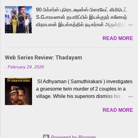
playback singer Karthik, who lends his voice
90 பிக்சர்ஸ் புரொடக்ஷன்ஸ் பிரைவேட் லிமிடெட்
to the iconic superhero He-Man. Known for
S.G.சரவணன் தயாரிப்பில் இயக்குநர் கணேஷ்
memorable songs like “Behene De” from
விநாயகன் இயக்கத்தில் நடிகர்கள் அருள்நிதி -
Raavan, “Oru Maalai” from Ghajini, and
ஆரவ் ,ரம்யா பாண்டியன் -கிருத்திகா ஆகியோர்
“Mun Andhi” from 7 Aum Arivu, Karthik is
READ MORE
முக்கிய வேடத்தில் இணைந்து நடித்திருக்கும்
loved for his versatile voice and strong
'அருள்வான்' திரைப்படத்தினை
command over multiple languages, making
பத்திரிக்கையாளர் சந்திப்பு சென்னையில்
him a strong fit for the legendary character.
Web Series Review: Thadayam
நடைபெற்றது. இயக்குநர் கணேஷ் விநாயகன்
Adithya Menon, known for portraying
-
February 24, 2026
இயக்கத்தில் உருவாகியுள்ள 'அருள்வான்'
memorable antagonists across South Indian
திரைப்படத்தில் அருள்நிதி, ஆரவ், காளி
cinema, voices the menacing Skeletor
SI Adhyaman ( Samuthirakani ) investigates
வெங்கட், ரம்யா பாண்டியன், வி டி வி கணேஷ் ,
across the Tamil, Malayalam, and Telugu
a gruesome twin murder of 2 couples in a
ஜான் விஜய், பேபி கிருத்திகா, 'பருத்திவீரன்'
versions. Joining them is Action King Arjun...
village. While his superiors dismiss his
சரவணன், ஹரிஷ் உத்தமன் உள்ளிட்ட பலர்
intelligence, his senior officer Lakshmi (
நடித்திருக்கிறார்கள். எம். சுகுமார் ஒளிப்பதிவு
READ MORE
Sshivada ) believes in him and makes him
செய்திருக்கும் இந்த திரைப்படத்திற்கு ஜீ. வி.
part of a special team to nab the culprits.
பிரகாஷ் குமார் இசையமைத்திருக்கிறார்.
Thanks to Adhyaman's skills the task force
லால்குடி இளையராஜா கலை இயக்கத்தை
manages to trace possible suspects in a
கவனிக்க.. லாரன்ஸ் கிஷோர் படத் தொகுப்பு
Powered by Blogger