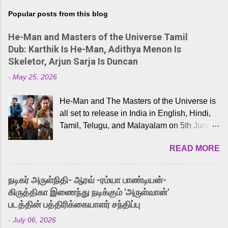
Popular posts from this blog
He-Man and Masters of the Universe Tamil
Dub: Karthik Is He-Man, Adithya Menon Is
Skeletor, Arjun Sarja Is Duncan
-
May 25, 2026
He-Man and The Masters of the Universe is
all set to release in India in English, Hindi,
Tamil, Telugu, and Malayalam on 5th June,
2026. While the English trailer has already
READ MORE
received a lot of love from cult He-Man fans
and offered audiences an exciting glimpse
into the world of Eternia, the recently
நடிகர் அருள்நிதி- ஆரவ் -ரம்யா பாண்டியன்-
released Tamil trailer has also generated
கிருத்திகா இணைந்து நடிக்கும் 'அருள்வான்'
strong excitement among Tamil audiences.
படத்தின் பத்திரிக்கையாளர் சந்திப்பு
Adding to the growing buzz is the film’s
-
July 06, 2026
powerful Tamil voice cast led by celebrated