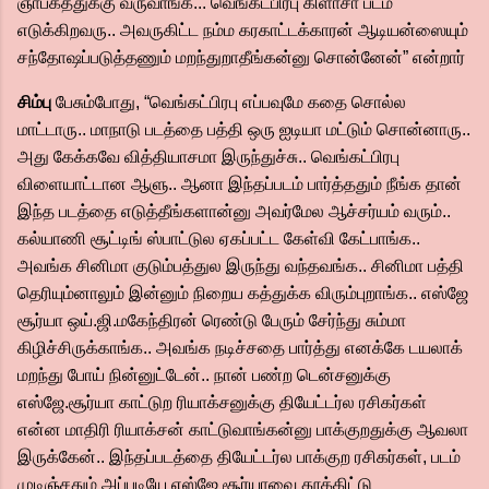
ஞாபகத்துக்கு வருவாங்க... வெங்கட்பிரபு கிளாசா படம்
எடுக்கிறவரு.. அவருகிட்ட நம்ம கரகாட்டக்காரன் ஆடியன்ஸையும்
சந்தோஷப்படுத்தணும் மறந்துறாதீங்கன்னு சொன்னேன்” என்றார்
சிம்பு
பேசும்போது, “வெங்கட்பிரபு எப்பவுமே கதை சொல்ல
மாட்டாரு.. மாநாடு படத்தை பத்தி ஒரு ஐடியா மட்டும் சொன்னாரு..
அது கேக்கவே வித்தியாசமா இருந்துச்சு.. வெங்கட்பிரபு
விளையாட்டான ஆளு.. ஆனா இந்தப்படம் பார்த்ததும் நீங்க தான்
இந்த படத்தை எடுத்தீங்களான்னு அவர்மேல ஆச்சர்யம் வரும்..
கல்யாணி சூட்டிங் ஸ்பாட்டுல ஏகப்பட்ட கேள்வி கேட்பாங்க..
அவங்க சினிமா குடும்பத்துல இருந்து வந்தவங்க.. சினிமா பத்தி
தெரியும்னாலும் இன்னும் நிறைய கத்துக்க விரும்புறாங்க.. எஸ்ஜே
சூர்யா ஒய்.ஜி.மகேந்திரன் ரெண்டு பேரும் சேர்ந்து சும்மா
கிழிச்சிருக்காங்க.. அவங்க நடிச்சதை பார்த்து எனக்கே டயலாக்
மறந்து போய் நின்னுட்டேன்.. நான் பண்ற டென்சனுக்கு
எஸ்ஜே.சூர்யா காட்டுற ரியாக்சனுக்கு தியேட்டர்ல ரசிகர்கள்
என்ன மாதிரி ரியாக்சன் காட்டுவாங்கன்னு பாக்குறதுக்கு ஆவலா
இருக்கேன்.. இந்தப்படத்தை தியேட்டர்ல பாக்குற ரசிகர்கள், படம்
முடிஞ்சதும் அப்படியே எஸ்ஜே சூர்யாவை தூக்கிட்டு