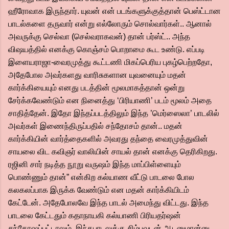
ஹீரோவாக இருந்தார். யுவன் என் படங்களுக்குத்தான் பெஸ்ட்டான
பாடல்களை தருவார் என்று எல்லோரும் சொல்வார்கள்.. ஆனால்
அவருக்கு செல்வா (செல்வராகவன்) தான் பர்ஸ்ட்.. அந்த
விஷயத்தில் எனக்கு கொஞ்சம் பொறாமை கூட உண்டு. எப்படி
இளையராஜா-வைரமுத்து கூட்டணி மிகப்பெரிய புகழ்பெற்றதோ,
அதேபோல அவர்களது வாரிசுகளான யுவனையும் மதன்
கார்க்கியையும் எனது படத்தின் மூலமாகத்தான் ஒன்று
சேர்க்கவேண்டும் என நினைத்து ‘பிரியாணி’ படம் மூலம் அதை
சாதித்தேன். இதோ இந்தப்படத்திலும் இந்த ’மெர்ஸைலா’ பாடலில்
அவர்கள் இணைந்திருப்பதில் சந்தோசம் தான்.. மதன்
கார்க்கியின் வார்த்தைகளில் அவரது தந்தை வைரமுத்துவின்
சாயலை விட கவிஞர் வாலியின் சாயல் தான் எனக்கு தெரிகிறது.
ரஜினி சார் நடித்த நூறு வருஷம் இந்த மாப்பிள்ளையும்
பொண்ணும் தான்” என்கிற கல்யாண வீட்டு பாடலை போல
கலகலப்பாக இருக்க வேண்டும் என மதன் கார்க்கியிடம்
கேட்டேன். அதேபோலவே இந்த பாடல் அமைந்து விட்டது. இந்த
பாடலை கேட்டதும் கதாநாயகி கல்யாணி பிரியதர்ஷன்
சந்தோஷப்பட்டாலும், இந்தபாடலுக்கு சிம்புவுடன் ஆடனுமான்னு