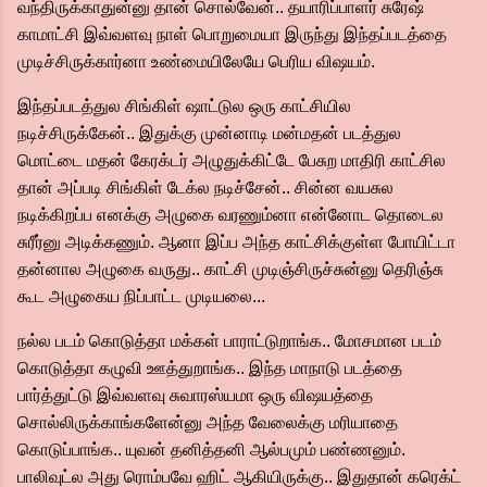
வந்திருக்காதுன்னு தான் சொல்வேன்.. தயாரிப்பாளர் சுரேஷ்
காமாட்சி இவ்வளவு நாள் பொறுமையா இருந்து இந்தப்படத்தை
முடிச்சிருக்கார்னா உண்மையிலேயே பெரிய விஷயம்.
இந்தப்படத்துல சிங்கிள் ஷாட்டுல ஒரு காட்சியில
நடிச்சிருக்கேன்.. இதுக்கு முன்னாடி மன்மதன் படத்துல
மொட்டை மதன் கேரக்டர் அழுதுக்கிட்டே பேசுற மாதிரி காட்சில
தான் அப்படி சிங்கிள் டேக்ல நடிச்சேன்.. சின்ன வயசுல
நடிக்கிறப்ப எனக்கு அழுகை வரணும்னா என்னோட தொடைல
சுரீர்னு அடிக்கணும். ஆனா இப்ப அந்த காட்சிக்குள்ள போயிட்டா
தன்னால அழுகை வருது.. காட்சி முடிஞ்சிருச்சுன்னு தெரிஞ்சு
கூட அழுகைய நிப்பாட்ட முடியலை...
நல்ல படம் கொடுத்தா மக்கள் பாராட்டுறாங்க.. மோசமான படம்
கொடுத்தா கழுவி ஊத்துறாங்க.. இந்த மாநாடு படத்தை
பார்த்துட்டு இவ்வளவு சுவாரஸ்யமா ஒரு விஷயத்தை
சொல்லிருக்காங்களேன்னு அந்த வேலைக்கு மரியாதை
கொடுப்பாங்க.. யுவன் தனித்தனி ஆல்பமும் பண்ணனும்.
பாலிவுட்ல அது ரொம்பவே ஹிட் ஆகியிருக்கு.. இதுதான் கரெக்ட்