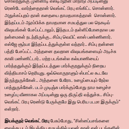
சொல்றதுக்கு முன்னாடி எஸ்டிஆரின் மாநாடு அப்படின்னு
ரெண்டே வார்த்தைதான் வெங்கட் பிரபு எங்கிட்ட சொன்னார்.
அதுக்கப்புறம் தான் கதையை தாமதமாகத்தான் சொன்னார்.
இந்தப்படம் ஆரம்பிக்க தாமதமான சமயத்துல பல நெகடிவ்
விஷயங்கள் பேசப்பட்டாலும், இந்தபடம் தள்ளிப்போனதால பல
நன்மைகள் நடந்திருக்கு.. சிம்பு வெயிட் லாஸ் பண்ணினார்.
எஸ்ஜே சூர்யா இந்தப்படத்துக்குள்ள வந்தார்.. சிம்பு தன்னை
பத்தி பேசப்பட்ட அத்தனை தவறான விஷயங்களையும் அடிச்சு
காலி பண்ணிட்டார்.. மற்ற படங்கள்ல கல்யாணியைப்
பார்த்ததுக்கும் இந்தப்படத்துல பார்க்குறதுக்கும் நிறைய
வித்தியாசம் தெரியுது. ஒவ்வொருநாளும் ஸ்பாட்ல கூடவே
இருந்துருக்கேன்.. அத்தனை பேரோட உழைப்பையும் நேர்ல
பாத்துருக்கேன். படம் முடிஞ்சு பார்க்கும்போது நாம உழைச்ச
உழைப்பு வீணாகல அப்படின்னு ஒரு திருப்தி வந்துச்சு.. சிம்பு-
வெங்கட் பிரபு ரெண்டு பேருக்குமே இது பெரிய படமா இருக்கும்”
என்றார்.
இயக்குநர் வெங்கட் பிரபு
பேசும்போது, “சின்னப்பசங்களை
வைத்து படம் இயக்கிய சமயத்தில் யுவன் தான் என் படங்களின்