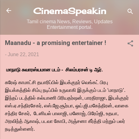
Skip to main content
CinemaSpeak.in
Tamil cinema News, Reviews, Updates
Entertainment portal.
Maanadu - a promising entertainer !
-
June 22, 2021
மாநாடு சுவாரஸ்யமான படம் - சிலம்பரசன் டி ஆர்.
சுரேஷ் காமாட்சி தயாரிப்பில் இயக்குநர் வெங்கட் பிரபு
இயக்கத்தில் சிம்பு நடிப்பில் உருவாகி இருக்கும் படம் ‘மாநாடு’.
இந்தப் படத்தில் கல்யாணி பிரியதர்ஷன், பாரதிராஜா, இயக்குநர்
எஸ்.ஏ.சந்திரசேகர், எஸ்.ஜே.சூர்யா, ஒய்.ஜி.மகேந்திரன், வாகை
சந்திர சேகர், டேனியல் பாலாஜி, மனோஜ், பிரேம்ஜி, உதயா,
அரவிந்த் ஆகாஷ், படவா கோபி, அஞ்சனா கீர்த்தி மற்றும் பலர்
நடித்துள்ளனர்.