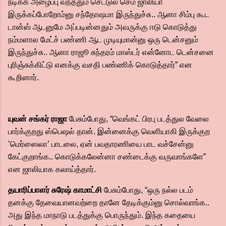
நடிக்க அழைப்பு வந்ததும் செட்டுல செம ஜாலியா
இருக்கப்போறோம்னு சந்தோஷமா இருந்துச்சு.. ஆனா சிம்பு கூட
டான்ஸ் ஆடனுமே அப்படின்னதும் அவருக்கு ஈடு கொடுத்து
நம்மளால மேட்ச் பண்ணி ஆட முடியுமான்னு ஒரு டென்சனும்
இருந்துச்சு.. ஆனா ராஜூ சுந்தரம் மாஸ்டர் என்னோட டென்சனை
புரிஞ்சுக்கிட்டு எனக்கு வசதி பண்ணிக் கொடுத்தார்” என
கூறினார்.
யுவன் சங்கர் ராஜா
பேசும்போது, “வெங்கட் பிரபு படத்துல வேலை
பார்க்குறது ஸ்பெஷல் தான். இன்னைக்கு வெளியாகி இருக்குற
’மெர்ஸைலா’ பாடலை, ஏன் பவதாரணியை பாட வச்சேன்னு
கேட்குறாங்க.. கொடுக்கலேன்னா சண்டைக்கு வருவாங்களே”
என ஜாலியாக கலாய்த்தார்.
தயாரிப்பாளர் சுரேஷ் காமாட்சி
பேசும்போது, “ஒரு நல்ல படம்
தனக்கு தேவையானவற்றை தானே தேடிக்கும்னு சொல்வாங்க..
அது இந்த மாநாடு படத்துக்கு பொருந்தும். இந்த கதையை