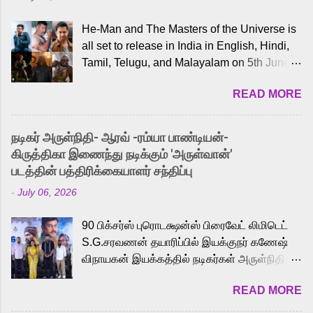
He-Man and The Masters of the Universe is
all set to release in India in English, Hindi,
Tamil, Telugu, and Malayalam on 5th June,
2026. While the English trailer has already
READ MORE
received a lot of love from cult He-Man fans
and offered audiences an exciting glimpse
into the world of Eternia, the recently
நடிகர் அருள்நிதி- ஆரவ் -ரம்யா பாண்டியன்-
released Tamil trailer has also generated
கிருத்திகா இணைந்து நடிக்கும் 'அருள்வான்'
strong excitement among Tamil audiences.
படத்தின் பத்திரிக்கையாளர் சந்திப்பு
Adding to the growing buzz is the film’s
-
July 06, 2026
powerful Tamil voice cast led by celebrated
playback singer Karthik, who lends his voice
90 பிக்சர்ஸ் புரொடக்ஷன்ஸ் பிரைவேட் லிமிடெட்
to the iconic superhero He-Man. Known for
S.G.சரவணன் தயாரிப்பில் இயக்குநர் கணேஷ்
memorable songs like “Behene De” from
விநாயகன் இயக்கத்தில் நடிகர்கள் அருள்நிதி -
Raavan, “Oru Maalai” from Ghajini, and
ஆரவ் ,ரம்யா பாண்டியன் -கிருத்திகா ஆகியோர்
“Mun Andhi” from 7 Aum Arivu, Karthik is
READ MORE
முக்கிய வேடத்தில் இணைந்து நடித்திருக்கும்
loved for his versatile voice and strong
'அருள்வான்' திரைப்படத்தினை