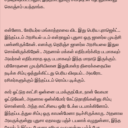
கொஞ்சம் பயந்தாங்க.
என்னோட கேரியர்ல மங்காத்தாவை விட இது பெரிய புராஜெக்ட்..
இந்தப்படம் அரசியல் படம் என்றாலும் புதுசா ஒரு ஜானர்ல முயற்சி
பண்ணிருக்கேன். எனக்கு தெரிஞ்ச ஜானர்ல அரசியலை இதுல
சொல்லிருக்கிறேன்.. அதனால் மக்கள் எதிர்பார்க்கிற படமாகவும்
அவர்கள் எதிர்பாராத ஒரு படமாகவும் இந்த மாநாடு இருக்கும்.
பரிசோதனை முயற்சியிலான இதுபோன்ற திரைக்கதையில
நடிக்க சிம்பு ஒத்துக்கிட்டது பெரிய விஷயம்.. அவரோட
ரசிகர்களுக்கும் இந்தப்படம் ரொம்ப புடிக்கும்.
கார் ஓட்டுற காட்சி ஒன்னை படமக்குறப்போ, நான் வேகமா
ஓட்டுவேன், அதனால ஒன்ஸ்மோர் கேட்டுறாதீங்கன்னு சிம்பு
சொன்னார். அந்த காட்சியை ஒரே டேக்ல படமாக்கினோம்.
இந்தப்படத்துல சிம்பு ஒரு காமன்மேனா நடிச்சிருக்காரு. அதனால
அவருக்குன்னு புதுசா ஏதாவது பஞ்ச் டயலாக் எழுதுன்னா, இந்த
கேரக்டர் இப்படி பேசுனா சரியா வருமான்னு பஞ்ச் பேச