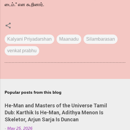
டைம்.” என கூறினார்.
Kalyani Priyadarshan
Maanadu
Silambarasan
venkat prabhu
Popular posts from this blog
He-Man and Masters of the Universe Tamil
Dub: Karthik Is He-Man, Adithya Menon Is
Skeletor, Arjun Sarja Is Duncan
-
May 25, 2026