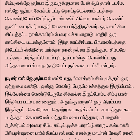
சிம்பு-எஸ்ஜே சூர்யா இருவருக்குமான பேஸ் ஆப் தான் படமே.
எஸ்ஜே சூர்யா கேரக்டர் பட்டி தொட்டியெல்லாம் படத்தை
கொண்டுபோய் சேர்க்கும்.. ஸ்டண்ட் சில்வா மாஸ்டர் செகன்ட்
யூனிட் டைரக்டர் மாதிரி வேலை பார்த்திருக்கார். ஒரு காட்சில
கிட்டத்தட்ட நான்காயிரம் பேரை வச்சு மாநாடு மாதிரி ஒரு
காட்சியை படமக்குனோம். இந்த காட்சியோட பிரமாண்டத்தை
தியேட்டர் ஸ்கிரீன்ல பார்த்தா தான் நல்லா இருக்கும்.. சிம்புவே
படத்தை பார்த்துட்டு படம் புரியுதுப்பா’ன்னு சொல்லிட்டாரு.
அந்தவகையில் மாநாடு தியேட்டருக்கான படம்.” என்றார்.
நடிகர் எஸ்.ஜே.சூர்யா
பேசும்போது, “எனக்கும் சிம்புவுக்கும் ஒரு
ஒற்றுமை உண்டு.. ஒன்னு ரெண்டு பேருமே உச்சத்துல இருப்போம்..
இல்லேன்னா ரெண்டுபேருமே சிக்கல்ல இருப்போம்.. சிம்பு பான்
இந்தியா படம் பண்ணனும்.. அதுக்கு மாநாடு ஒரு ஆரம்பமா
இருக்கும்.. கொரோனா தொற்றால பாதிக்கப்பட்ட சமயத்துல கூட
படத்தோட கேமராமேன் வந்து வேலை பார்த்தாரு. அதைவிட
ஆச்சர்யம் அவரை சிம்பு கட்டிப்புடிச்சு பாராட்டுனாரு.. கல்யாணி
பிரியதர்ஷனை பார்க்கிறப்ப எல்லாம் எனக்கு மாடர்ன் ரேவதி தான்