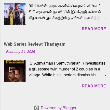
playback singer Karthik, who lends his voice
90 பிக்சர்ஸ் புரொடக்ஷன்ஸ் பிரைவேட் லிமிடெட்
to the iconic superhero He-Man. Known for
S.G.சரவணன் தயாரிப்பில் இயக்குநர் கணேஷ்
memorable songs like “Behene De” from
விநாயகன் இயக்கத்தில் நடிகர்கள் அருள்நிதி -
Raavan, “Oru Maalai” from Ghajini, and
ஆரவ் ,ரம்யா பாண்டியன் -கிருத்திகா ஆகியோர்
“Mun Andhi” from 7 Aum Arivu, Karthik is
READ MORE
முக்கிய வேடத்தில் இணைந்து நடித்திருக்கும்
loved for his versatile voice and strong
'அருள்வான்' திரைப்படத்தினை
command over multiple languages, making
பத்திரிக்கையாளர் சந்திப்பு சென்னையில்
him a strong fit for the legendary character.
Web Series Review: Thadayam
நடைபெற்றது. இயக்குநர் கணேஷ் விநாயகன்
Adithya Menon, known for portraying
-
February 24, 2026
இயக்கத்தில் உருவாகியுள்ள 'அருள்வான்'
memorable antagonists across South Indian
திரைப்படத்தில் அருள்நிதி, ஆரவ், காளி
cinema, voices the menacing Skeletor
SI Adhyaman ( Samuthirakani ) investigates
வெங்கட், ரம்யா பாண்டியன், வி டி வி கணேஷ் ,
across the Tamil, Malayalam, and Telugu
a gruesome twin murder of 2 couples in a
ஜான் விஜய், பேபி கிருத்திகா, 'பருத்திவீரன்'
versions. Joining them is Action King Arjun...
village. While his superiors dismiss his
சரவணன், ஹரிஷ் உத்தமன் உள்ளிட்ட பலர்
intelligence, his senior officer Lakshmi (
நடித்திருக்கிறார்கள். எம். சுகுமார் ஒளிப்பதிவு
READ MORE
Sshivada ) believes in him and makes him
செய்திருக்கும் இந்த திரைப்படத்திற்கு ஜீ. வி.
part of a special team to nab the culprits.
பிரகாஷ் குமார் இசையமைத்திருக்கிறார்.
Thanks to Adhyaman's skills the task force
லால்குடி இளையராஜா கலை இயக்கத்தை
manages to trace possible suspects in a
கவனிக்க.. லாரன்ஸ் கிஷோர் படத் தொகுப்பு
Powered by Blogger