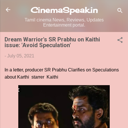
Skip to main content
CinemaSpeak.in
Tamil cinema News, Reviews, Updates
Entertainment portal.
Dream Warrior's SR Prabhu on Kaithi
issue: 'Avoid Speculation'
-
July 05, 2021
In a letter, producer SR Prabhu Clarifies on Speculations
about Karthi starrer Kaithi