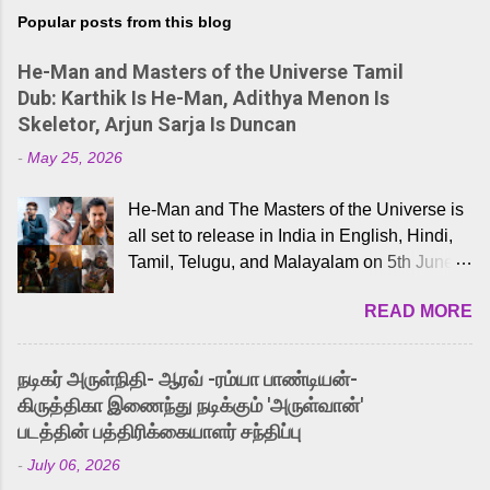
Popular posts from this blog
He-Man and Masters of the Universe Tamil
Dub: Karthik Is He-Man, Adithya Menon Is
Skeletor, Arjun Sarja Is Duncan
-
May 25, 2026
He-Man and The Masters of the Universe is
all set to release in India in English, Hindi,
Tamil, Telugu, and Malayalam on 5th June,
2026. While the English trailer has already
READ MORE
received a lot of love from cult He-Man fans
and offered audiences an exciting glimpse
into the world of Eternia, the recently
நடிகர் அருள்நிதி- ஆரவ் -ரம்யா பாண்டியன்-
released Tamil trailer has also generated
கிருத்திகா இணைந்து நடிக்கும் 'அருள்வான்'
strong excitement among Tamil audiences.
படத்தின் பத்திரிக்கையாளர் சந்திப்பு
Adding to the growing buzz is the film’s
-
July 06, 2026
powerful Tamil voice cast led by celebrated