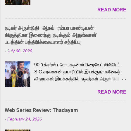
2026. While the English trailer has already
READ MORE
received a lot of love from cult He-Man fans
and offered audiences an exciting glimpse
into the world of Eternia, the recently
நடிகர் அருள்நிதி- ஆரவ் -ரம்யா பாண்டியன்-
released Tamil trailer has also generated
கிருத்திகா இணைந்து நடிக்கும் 'அருள்வான்'
strong excitement among Tamil audiences.
படத்தின் பத்திரிக்கையாளர் சந்திப்பு
Adding to the growing buzz is the film’s
-
July 06, 2026
powerful Tamil voice cast led by celebrated
playback singer Karthik, who lends his voice
90 பிக்சர்ஸ் புரொடக்ஷன்ஸ் பிரைவேட் லிமிடெட்
to the iconic superhero He-Man. Known for
S.G.சரவணன் தயாரிப்பில் இயக்குநர் கணேஷ்
memorable songs like “Behene De” from
விநாயகன் இயக்கத்தில் நடிகர்கள் அருள்நிதி -
Raavan, “Oru Maalai” from Ghajini, and
ஆரவ் ,ரம்யா பாண்டியன் -கிருத்திகா ஆகியோர்
“Mun Andhi” from 7 Aum Arivu, Karthik is
READ MORE
முக்கிய வேடத்தில் இணைந்து நடித்திருக்கும்
loved for his versatile voice and strong
'அருள்வான்' திரைப்படத்தினை
command over multiple languages, making
பத்திரிக்கையாளர் சந்திப்பு சென்னையில்
him a strong fit for the legendary character.
Web Series Review: Thadayam
நடைபெற்றது. இயக்குநர் கணேஷ் விநாயகன்
Adithya Menon, known for portraying
-
February 24, 2026
இயக்கத்தில் உருவாகியுள்ள 'அருள்வான்'
memorable antagonists across South Indian
திரைப்படத்தில் அருள்நிதி, ஆரவ், காளி
cinema, voices the menacing Skeletor