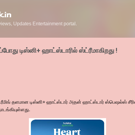
Skip to main content
.in
ews, Updates Entertainment portal.
 இப்போது டிஸ்னி+ ஹாட்ஸ்டாரில் ஸ்ட்ரீமாகிறது !
ீமிங் தளமான டிஸ்னி+ ஹாட்ஸ்டார் அதன் ஹாட்ஸ்டார் ஸ்பெஷல்ஸ் சீரிஸா
தொடங்கியுள்ளது.