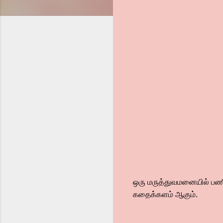
ஒரு மருத்துவமனையில் பணியாற
கதைக்களம் ஆகும்.