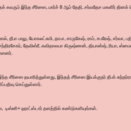
் கவரும் இந்த சீரிஸை, மார்ச் 8 ஆம் தேதி, சர்வதேச மகளிர் தினக் 
், தீபா பாலு, யோகலட்சுமி, தாபா, சாருகேஷ், ராம், சபரேஷ், சர்வா, பதி
சந்திரசேகர், தேவிஸ்ரீ, கவிதாலயா கிருஷ்ணன், தியான்ஷ், ரியா, ஸ்ம
்ளனர்.
இந்த சீரிஸை தயாரித்துள்ளது, இந்தத் சீரிஸை இயக்குநர் தீபக் சுந்தர்
ப்பதிவு செய்துள்ளார்.
ஸை, டிஸ்னி+ ஹாட்ஸ்டார் தளத்தில் கண்டுகளியுங்கள்.