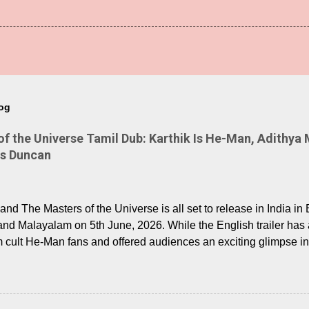
log
 the Universe Tamil Dub: Karthik Is He-Man, Adithya 
Is Duncan
nd The Masters of the Universe is all set to release in India in 
and Malayalam on 5th June, 2026. While the English trailer has a
m cult He-Man fans and offered audiences an exciting glimpse int
ntly released Tamil trailer has also generated strong excitemen
o the growing buzz is the film’s powerful Tamil voice cast led b
arthik, who lends his voice to the iconic superhero He-Man. K
hene De” from Raavan, “Oru Maalai” from Ghajini, and “Mun Andh