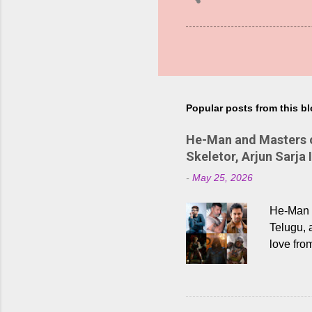
Popular posts from this b
He-Man and Masters of
Skeletor, Arjun Sarja 
-
May 25, 2026
He-Man a
Telugu, 
love fro
the rece
Adding t
singer K
like “Be