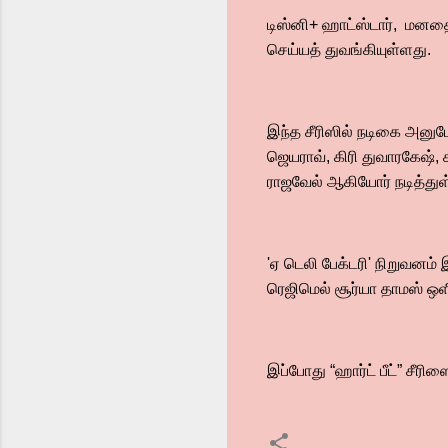
டிஸ்னி+ ஹாட்ஸ்டார், மனதைக
செய்யத் துவங்கியுள்ளது.
இந்த சீரிஸில் நடிகை அனுமோல
ஜெயராவ், கிரி துவாரகேஷ், 
ராஜவேல் ஆகியோர் நடித்துள
'ஏ டெலி பேக்டரி' நிறுவனம் 
ரெஜிமெல் சூர்யா தாமஸ் ஒளி
இப்போது “ஹார்ட் பீட்” சீரி