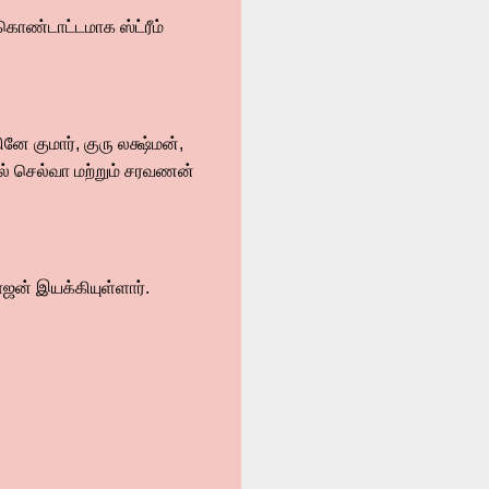
கொண்டாட்டமாக ஸ்ட்ரீம்
னே குமார், குரு லக்ஷ்மன்,
ைல் செல்வா மற்றும் சரவணன்
ராஜன் இயக்கியுள்ளார்.