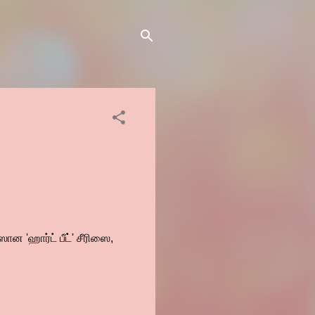
ன 'ஹார்ட் பீட்' சீரிஸை,