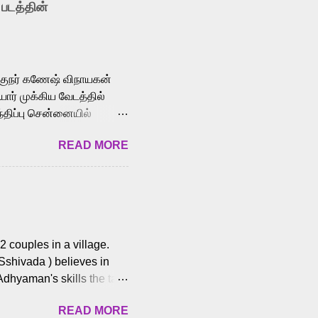
 படத்தின்
le languages, making him
aying memorable
cross the Tamil,
க்குநர் கணேஷ் விநாயகன்
ோர் முக்கிய வேடத்தில்
்திப்பு சென்னையில்
வான்' திரைப்படத்தில்
READ MORE
ய், பேபி கிருத்திகா,
. சுகுமார் ஒளிப்பதிவு
ிறார். லால்குடி
 பணிகளை
ம் இந்தத் திரைப்படத்தை 90
ன் தயாரித்திருக்கிறார்.
 couples in a village.
 Sshivada ) believes in
Adhyaman's skills the task
n Andhra Pradesh. As they
READ MORE
 dating back to 1995.