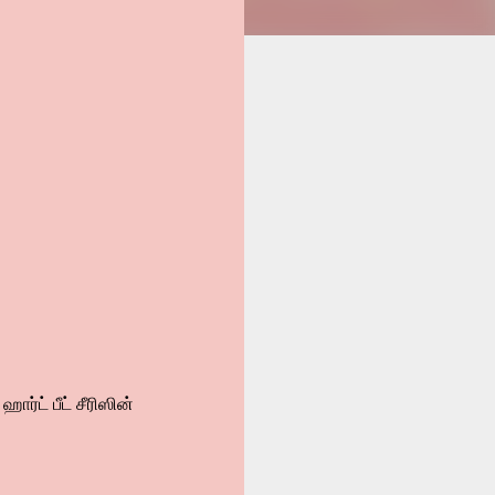
ர்ட் பீட் சீரிஸின்