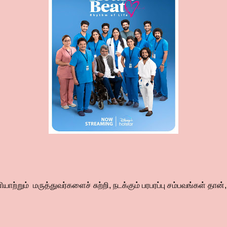
்றும் மருத்துவர்களைச் சுற்றி, நடக்கும் பரபரப்பு சம்பவங்கள் தான், ஹா