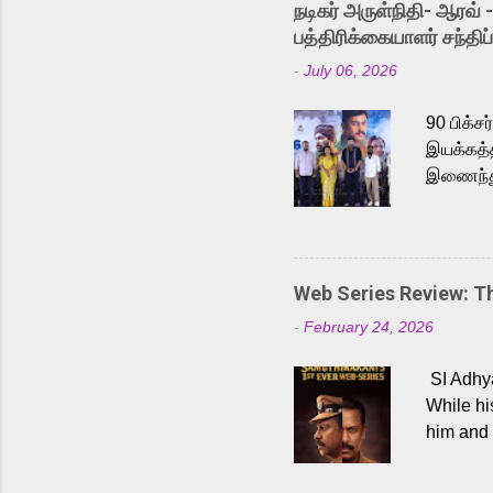
நடிகர் அருள்நிதி- ஆரவ் 
Karthik 
பத்திரிக்கையாளர் சந்திப்
a strong
-
July 06, 2026
antagoni
Malayala
90 பிக்ச
இயக்கத்த
இணைந்து 
நடைபெற்ற
அருள்நித
'பருத்திவ
செய்திருக
Web Series Review: 
இளையராஜ
-
February 24, 2026
மேற்கொண்
பிக்சர்ஸ
SI Adhya
இப்படத்த
While hi
him and 
force ma
begin to