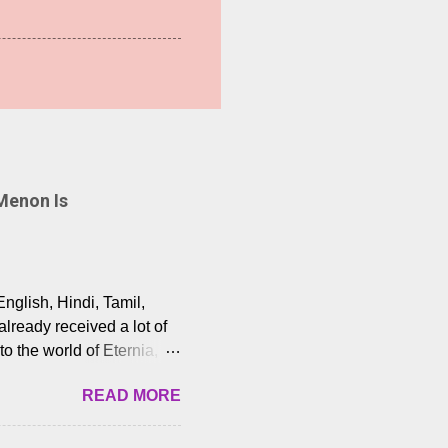
Menon Is
English, Hindi, Tamil,
lready received a lot of
o the world of Eternia,
t among Tamil audiences.
READ MORE
y celebrated playback
nown for memorable songs
i” from 7 Aum Arivu,