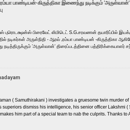
-ரம்யா பாண்டியன்-கிருத்திகா இணைந்து நடிக்கும் 'அருள்வான்'
is loved for his versatile voice and strong command over multip
பு
 fit for the legendary character. Adithya Menon, known for portr
sts across South Indian cinema, voices the menacing Skeletor a
m, and Telugu versions. Joining them is Action King Arjun...
ர்ஸ் புரொடக்ஷன்ஸ் பிரைவேட் லிமிடெட் S.G.சரவணன் தயாரிப்பில் இய
ில் நடிகர்கள் அருள்நிதி - ஆரவ் ,ரம்யா பாண்டியன் -கிருத்திகா ஆகிய
நடித்திருக்கும் 'அருள்வான்' திரைப்படத்தினை பத்திரிக்கையாளர் சந
து. இயக்குநர் கணேஷ் விநாயகன் இயக்கத்தில் உருவாகியுள்ள 'அருள்
ி, ஆரவ், காளி வெங்கட், ரம்யா பாண்டியன், வி டி வி கணேஷ் , ஜான் விஜ
ீரன்' சரவணன், ஹரிஷ் உத்தமன் உள்ளிட்ட பலர் நடித்திருக்கிறார்கள். எம்
்கும் இந்த திரைப்படத்திற்கு ஜீ. வி. பிரகாஷ் குமார் இசையமைத்திருக்க
Thadayam
ா கலை இயக்கத்தை கவனிக்க.. லாரன்ஸ் கிஷோர் படத் தொகுப்பு
டிருக்கிறார். கல்வியின் அவசியத்தை வலியுறுத்தி தயாராகி இருக்கு
் புரொடக்ஷன்ஸ் பிரைவேட் லிமிடெட் சார்பில் தயாரிப்பாளர் எஸ் ஜி சரவண
man ( Samuthirakani ) investigates a gruesome twin murder of 2
ை சக்தி பிலிம் ஃபேக்டரி நிறுவனம் சார்பில் சக்திவேலன் வழங...
s superiors dismiss his intelligence, his senior officer Lakshmi (
makes him part of a special team to nab the culprits. Thanks to 
nages to trace possible suspects in a hamlet in a border town i
 dig deeper, several layers emerge which link the case to events