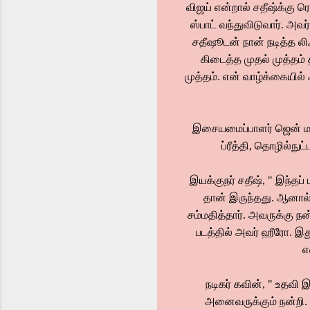
விஜய் என்றால் சதீஷ்க்கு ர
ஸ்பாட் வந்துவிடுவார். அவர்
சதீஷூடன் நான் நடித்த லிஃப
கிடைத்த முதல் முத்தம் 
முத்தம். என் வாழ்க்கையில்
இசையமைப்பாளர் ஜென் மார்
ப்ரீத்தி, தொழில்நு
இயக்குநர் சதீஷ், " இந்தப் 
தான் இருந்தது. ஆனால்
சம்மதித்தார். அவருக்கு ந
படத்தில் அவர் ஹீரோ. இது
எ
நடிகர் கவின், " உதவி இ
அனைவருக்கும் நன்றி. பட