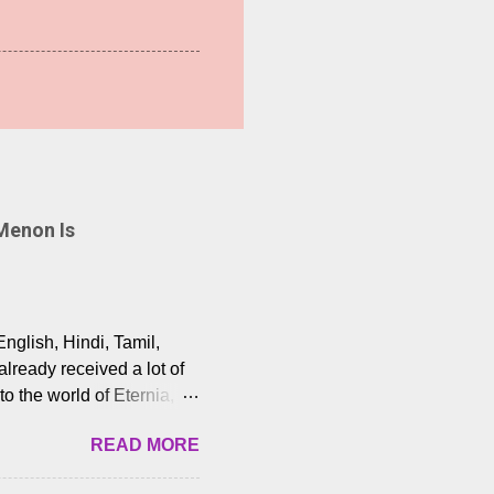
Menon Is
English, Hindi, Tamil,
lready received a lot of
o the world of Eternia,
t among Tamil audiences.
READ MORE
y celebrated playback
nown for memorable songs