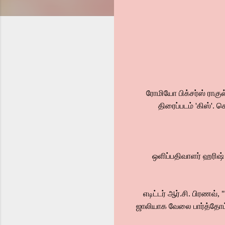
ரோமியோ பிக்சர்ஸ் ராகுல் 
திரைப்படம் 'கிஸ்'. 
ஒளிப்பதிவாளர் ஹரிஷ்
எடிட்டர் ஆர்.சி. பிரணவ்
ஜாலியாக வேலை பார்த்தோம்.