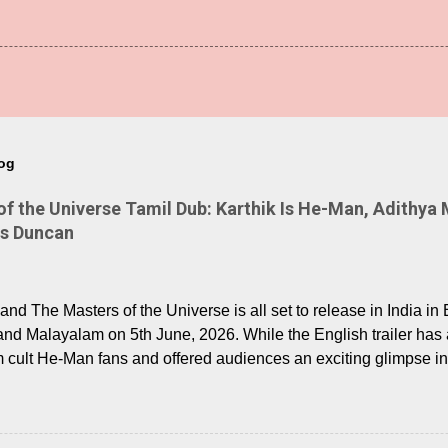
log
 the Universe Tamil Dub: Karthik Is He-Man, Adithya 
Is Duncan
nd The Masters of the Universe is all set to release in India in 
and Malayalam on 5th June, 2026. While the English trailer has a
m cult He-Man fans and offered audiences an exciting glimpse int
ntly released Tamil trailer has also generated strong excitemen
o the growing buzz is the film’s powerful Tamil voice cast led b
arthik, who lends his voice to the iconic superhero He-Man. K