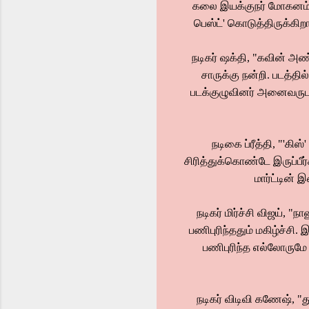
கலை இயக்குநர் மோகனம் மக
பெஸ்ட்' கொடுத்திருக்கிறார
நடிகர் ஷக்தி, "கவின் அண
சாருக்கு நன்றி. படத்தி
படக்குழுவினர் அனைவருடனு
நடிகை ப்ரீத்தி, "'கிஸ
சிரித்துக்கொண்டே இருப்பீர
மார்ட்டின் 
நடிகர் மிர்ச்சி விஜய், 
பணிபுரிந்ததும் மகிழ்ச்சி
பணிபுரிந்த எல்லோருமே ச
நடிகர் விடிவி கணேஷ், "