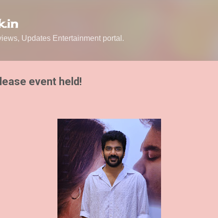
Skip to main content
.in
ews, Updates Entertainment portal.
lease event held!