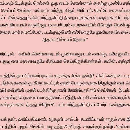
ொம்பவும் பிடிக்கும். நெல்சன் ஒரு டைம் சொன்னால் அதற்கு முன்பே சதீஷ
 செய்யும் சேஷ்டை எல்லாம் பார்த்து விஜய் சிரிப்பார். செட்டே கலகலப்பாக இ
்ட் சீன் தெலுங்கில் பார்த்துவிட்டு நிறைய ரசிகர்கள் உருவாகி விட்டார
தான் நியாபகம் வருகிறது. மகாபலிபுரம் கடற்கரையில் பிரெஞ்ச் பெண் ஒ
 அதை மறக்க மாட்டேன். படக்குழுவினர் எல்லோருமே ஜாலியாக வேலை பார
ஆதரவு நிச்சயம் தேவை"
ட்டின், "கவின் அண்ணாவுடன் மூன்றாவது படம் எனக்கு. டீமே ஜாலியா
ட்ப குழு என அனைவருமே சிறப்பாக செய்திருக்கிறார்கள். கவின், சதீஷூ
படத்தின் தயாரிப்பாளர் ராகுல் சாருக்கு மிக்க நன்றி! 'கிஸ்' என்ற டைட்டி
, இந்த கதைக்கு 'கிஸ்' டைட்டில் தான் பொருத்தமாக இருக்கும் என அ
ன்றி! கவினின் முதல் படத்திற்கு நான் கோரியோகிராப் செய்தேன். இயக
 எனக்கு பெருமையான தருணம். ப்ரீத்தி, விடிவி சார் என எல்லோரும் ப
னக்குக் கிடைத்தது மகிழ்ச்சி. படம் பார்த்துவிட்டு சப்போர்ட் பண்ணுங்க
யக்குநர், ஒளிப்பதிவாளர், ஆக்ஷன் மாஸ்டர், தயாரிப்பாளர் ராகுல் என இ
த்தின் முதல் சிங்கிள் பாடி தந்த அனிருத் சாருக்கும் நன்றி. 'என்னா