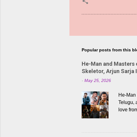
Popular posts from this b
He-Man and Masters of
Skeletor, Arjun Sarja 
-
May 25, 2026
He-Man a
Telugu, 
love fro
the rece
Adding t
singer K