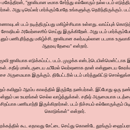
ேந்திரன், "ஜாலியான டீமாக சேர்ந்து எல்லோரும் நல்ல படம் எடுத்திர
்கள். அது டிரெய்லர் பார்க்கும்போதே உங்களுக்கு தெரிந்திருக்கும். படம
்ணாவுடன் படம் நடித்திருப்பது மகிழ்ச்சியாக உள்ளது. வாய்ப்புக் கொ
ல் சோஷியல் அவேர்னஸூம் செய்து இருக்கிறேன். அது படம் பார்க்கும்போ
ம் பணிபுரிந்தது மகிழ்ச்சி. ஜாலியான கலர்ஃபுல்லான படமாக உருவாகி இ
ஆதரவு தேவை" என்றார்.
்' மூவி ஜாலியாக எடுக்கப்பட்ட படம். முழுக்க என்டர்டெயின்மென்ட்டாக இ
்கள். சதீஷ் மாஸ்டருடைய ஃபீமேல் வெர்ஷனாக தான் என்னுடைய கேரக்டர
இசை அருமையாக இருக்கும். தியேட்டரில் படம் பார்த்துவிட்டு சொல்லுங்க
"நானும் கவினும் ஆரம்ப காலத்தில் இருந்தே நண்பர்கள். இப்போது ஒரு 
. இன்னும் பல உயரங்கள் செல்ல வாழ்த்துக்கள். சதீஷ் அருமையாக படத்தை
ிறப்பாக பணியாற்றி இருக்கிறார்கள். படம் நிச்சயம் எல்லோருக்கும் பி
கொடுங்கள்" என்றார்.
தூக்கத்தில் கூட எதாவது சேட்டை செய்து கொண்டே தூங்கும் ஹைப்பரான