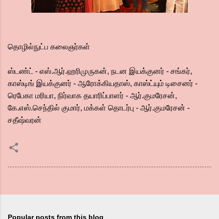
தொழில்நுட்ப கலைஞர்கள்
ஸ்டண்ட் - எஸ்.ஆர்.ஹரிமுருகன், நடன இயக்குனர் - சங்கர்,
காஸ்டிங் இயக்குனர் - ஆரோக்கியதாஸ், காஸ்ட்யும் டிசைனர் -
ரெபேகா மரியா, நிர்வாக தயாரிப்பாளர் - ஆர்.குமரேசன்,
கே.எஸ்.செந்தில் குமார், மக்கள் தொடர்பு - ஆர்.குமரேசன் -
சதீஷ்வரன்
Popular posts from this blog