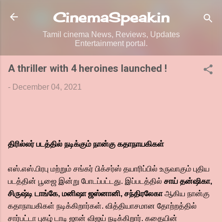
Skip to main content
CinemaSpeak.in
Tamil cinema News, Reviews, Updates
Entertainment portal.
A thriller with 4 heroines launched !
-
December 04, 2021
திரில்லர் படத்தில் நடிக்கும் நான்கு கதாநாயகிகள்
எஸ்.எஸ்.பிரபு மற்றும் சங்கர் பிக்சர்ஸ் தயாரிப்பில் உருவாகும் புதிய
படத்தின் பூஜை இன்று போடப்பட்டது. இப்படத்தில்
சாய் தன்ஷிகா,
சிருஷ்டி டாங்கே, மனிஷா ஜஸ்னானி, சந்திரலேகா
ஆகிய நான்கு
கதாநாயகிகள் நடிக்கிறார்கள். வித்தியாசமான தோற்றத்தில்
சார்பட்டா புகழ் டாடி ஜான் விஜய் நடிக்கிறார். கதையின்