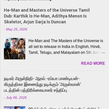
He-Man and Masters of the Universe Tamil
Dub: Karthik Is He-Man, Adithya Menon Is
Skeletor, Arjun Sarja Is Duncan
-
May 25, 2026
He-Man and The Masters of the Universe is
all set to release in India in English, Hindi,
Tamil, Telugu, and Malayalam on 5th June,
2026. While the English trailer has already
READ MORE
received a lot of love from cult He-Man fans
and offered audiences an exciting glimpse
into the world of Eternia, the recently
நடிகர் அருள்நிதி- ஆரவ் -ரம்யா பாண்டியன்-
released Tamil trailer has also generated
கிருத்திகா இணைந்து நடிக்கும் 'அருள்வான்'
strong excitement among Tamil audiences.
படத்தின் பத்திரிக்கையாளர் சந்திப்பு
Adding to the growing buzz is the film’s
-
July 06, 2026
powerful Tamil voice cast led by celebrated
playback singer Karthik, who lends his voice