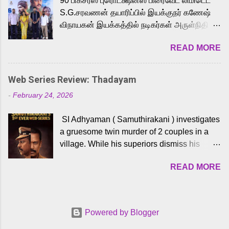
90 பிக்சர்ஸ் புரொடக்ஷன்ஸ் பிரைவேட் லிமிடெட்
to the iconic superhero He-Man. Known for
S.G.சரவணன் தயாரிப்பில் இயக்குநர் கணேஷ்
memorable songs like “Behene De” from
விநாயகன் இயக்கத்தில் நடிகர்கள் அருள்நிதி -
Raavan, “Oru Maalai” from Ghajini, and
ஆரவ் ,ரம்யா பாண்டியன் -கிருத்திகா ஆகியோர்
“Mun Andhi” from 7 Aum Arivu, Karthik is
READ MORE
முக்கிய வேடத்தில் இணைந்து நடித்திருக்கும்
loved for his versatile voice and strong
'அருள்வான்' திரைப்படத்தினை
command over multiple languages, making
பத்திரிக்கையாளர் சந்திப்பு சென்னையில்
him a strong fit for the legendary character.
Web Series Review: Thadayam
நடைபெற்றது. இயக்குநர் கணேஷ் விநாயகன்
Adithya Menon, known for portraying
-
February 24, 2026
இயக்கத்தில் உருவாகியுள்ள 'அருள்வான்'
memorable antagonists across South Indian
திரைப்படத்தில் அருள்நிதி, ஆரவ், காளி
cinema, voices the menacing Skeletor
SI Adhyaman ( Samuthirakani ) investigates
வெங்கட், ரம்யா பாண்டியன், வி டி வி கணேஷ் ,
across the Tamil, Malayalam, and Telugu
a gruesome twin murder of 2 couples in a
ஜான் விஜய், பேபி கிருத்திகா, 'பருத்திவீரன்'
versions. Joining them is Action King Arjun...
village. While his superiors dismiss his
சரவணன், ஹரிஷ் உத்தமன் உள்ளிட்ட பலர்
intelligence, his senior officer Lakshmi (
நடித்திருக்கிறார்கள். எம். சுகுமார் ஒளிப்பதிவு
READ MORE
Sshivada ) believes in him and makes him
செய்திருக்கும் இந்த திரைப்படத்திற்கு ஜீ. வி.
part of a special team to nab the culprits.
பிரகாஷ் குமார் இசையமைத்திருக்கிறார்.
Thanks to Adhyaman's skills the task force
லால்குடி இளையராஜா கலை இயக்கத்தை
manages to trace possible suspects in a
கவனிக்க.. லாரன்ஸ் கிஷோர் படத் தொகுப்பு
Powered by Blogger
hamlet in a border town in Andhra Pradesh.
பணிகளை மேற்கொண்டிருக்கிறார். கல்வியின்