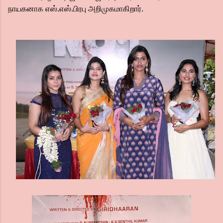
நாயகனாக எஸ்.எஸ்.பிரபு அறிமுகமாகிறார்.