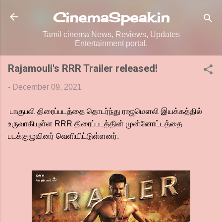
Skip to main content
CinemaSpeak.in
Tamil cinema News, Reviews, Updates
Entertainment portal.
Rajamouli's RRR Trailer released!
-
December 09, 2021
பாகுபலி திரைப்படத்தை தொடர்ந்து ராஜமௌலி இயக்கத்தில்
உருவாகியுள்ள RRR திரைப்படத்தின் முன்னோட்டத்தை
படக்குழுவினர் வெளியிட்டுள்ளனர்.