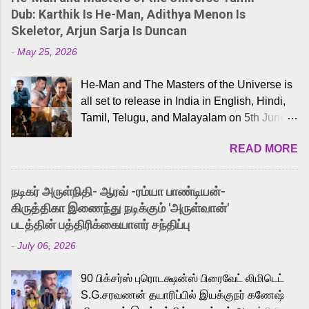
Dub: Karthik Is He-Man, Adithya Menon Is
Skeletor, Arjun Sarja Is Duncan
-
May 25, 2026
He-Man and The Masters of the Universe is
all set to release in India in English, Hindi,
Tamil, Telugu, and Malayalam on 5th June,
2026. While the English trailer has already
READ MORE
received a lot of love from cult He-Man fans
and offered audiences an exciting glimpse
into the world of Eternia, the recently
நடிகர் அருள்நிதி- ஆரவ் -ரம்யா பாண்டியன்-
released Tamil trailer has also generated
கிருத்திகா இணைந்து நடிக்கும் 'அருள்வான்'
strong excitement among Tamil audiences.
படத்தின் பத்திரிக்கையாளர் சந்திப்பு
Adding to the growing buzz is the film’s
-
July 06, 2026
powerful Tamil voice cast led by celebrated
playback singer Karthik, who lends his voice
90 பிக்சர்ஸ் புரொடக்ஷன்ஸ் பிரைவேட் லிமிடெட்
to the iconic superhero He-Man. Known for
S.G.சரவணன் தயாரிப்பில் இயக்குநர் கணேஷ்
memorable songs like “Behene De” from