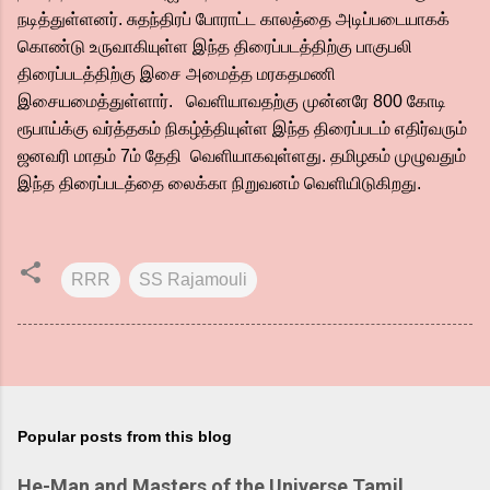
நடித்துள்ளனர். சுதந்திரப் போராட்ட காலத்தை அடிப்படையாகக்
கொண்டு உருவாகியுள்ள இந்த திரைப்படத்திற்கு பாகுபலி
திரைப்படத்திற்கு இசை அமைத்த மரகதமணி
இசையமைத்துள்ளார். வெளியாவதற்கு முன்னரே 800 கோடி
ரூபாய்க்கு வர்த்தகம் நிகழ்த்தியுள்ள இந்த திரைப்படம் எதிர்வரும்
ஜனவரி மாதம் 7ம் தேதி வெளியாகவுள்ளது. தமிழகம் முழுவதும்
இந்த திரைப்படத்தை லைக்கா நிறுவனம் வெளியிடுகிறது.
RRR
SS Rajamouli
Popular posts from this blog
He-Man and Masters of the Universe Tamil