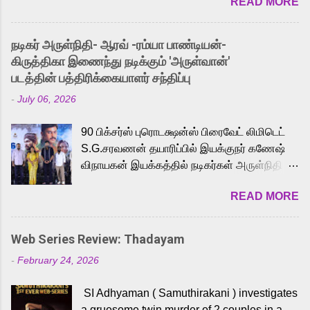
READ MORE
received a lot of love from cult He-Man fans
and offered audiences an exciting glimpse
into the world of Eternia, the recently
நடிகர் அருள்நிதி- ஆரவ் -ரம்யா பாண்டியன்-
released Tamil trailer has also generated
கிருத்திகா இணைந்து நடிக்கும் 'அருள்வான்'
strong excitement among Tamil audiences.
படத்தின் பத்திரிக்கையாளர் சந்திப்பு
Adding to the growing buzz is the film’s
-
July 06, 2026
powerful Tamil voice cast led by celebrated
playback singer Karthik, who lends his voice
90 பிக்சர்ஸ் புரொடக்ஷன்ஸ் பிரைவேட் லிமிடெட்
to the iconic superhero He-Man. Known for
S.G.சரவணன் தயாரிப்பில் இயக்குநர் கணேஷ்
memorable songs like “Behene De” from
விநாயகன் இயக்கத்தில் நடிகர்கள் அருள்நிதி -
Raavan, “Oru Maalai” from Ghajini, and
ஆரவ் ,ரம்யா பாண்டியன் -கிருத்திகா ஆகியோர்
“Mun Andhi” from 7 Aum Arivu, Karthik is
READ MORE
முக்கிய வேடத்தில் இணைந்து நடித்திருக்கும்
loved for his versatile voice and strong
'அருள்வான்' திரைப்படத்தினை
command over multiple languages, making
பத்திரிக்கையாளர் சந்திப்பு சென்னையில்
him a strong fit for the legendary character.
Web Series Review: Thadayam
நடைபெற்றது. இயக்குநர் கணேஷ் விநாயகன்
Adithya Menon, known for portraying
-
February 24, 2026
இயக்கத்தில் உருவாகியுள்ள 'அருள்வான்'
memorable antagonists across South Indian
திரைப்படத்தில் அருள்நிதி, ஆரவ், காளி
cinema, voices the menacing Skeletor
SI Adhyaman ( Samuthirakani ) investigates
வெங்கட், ரம்யா பாண்டியன், வி டி வி கணேஷ் ,
across the Tamil, Malayalam, and Telugu
a gruesome twin murder of 2 couples in a