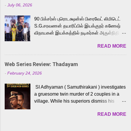
-
July 06, 2026
powerful Tamil voice cast led by celebrated
playback singer Karthik, who lends his voice
90 பிக்சர்ஸ் புரொடக்ஷன்ஸ் பிரைவேட் லிமிடெட்
to the iconic superhero He-Man. Known for
S.G.சரவணன் தயாரிப்பில் இயக்குநர் கணேஷ்
memorable songs like “Behene De” from
விநாயகன் இயக்கத்தில் நடிகர்கள் அருள்நிதி -
Raavan, “Oru Maalai” from Ghajini, and
ஆரவ் ,ரம்யா பாண்டியன் -கிருத்திகா ஆகியோர்
“Mun Andhi” from 7 Aum Arivu, Karthik is
READ MORE
முக்கிய வேடத்தில் இணைந்து நடித்திருக்கும்
loved for his versatile voice and strong
'அருள்வான்' திரைப்படத்தினை
command over multiple languages, making
பத்திரிக்கையாளர் சந்திப்பு சென்னையில்
him a strong fit for the legendary character.
Web Series Review: Thadayam
நடைபெற்றது. இயக்குநர் கணேஷ் விநாயகன்
Adithya Menon, known for portraying
-
February 24, 2026
இயக்கத்தில் உருவாகியுள்ள 'அருள்வான்'
memorable antagonists across South Indian
திரைப்படத்தில் அருள்நிதி, ஆரவ், காளி
cinema, voices the menacing Skeletor
SI Adhyaman ( Samuthirakani ) investigates
வெங்கட், ரம்யா பாண்டியன், வி டி வி கணேஷ் ,
across the Tamil, Malayalam, and Telugu
a gruesome twin murder of 2 couples in a
ஜான் விஜய், பேபி கிருத்திகா, 'பருத்திவீரன்'
versions. Joining them is Action King Arjun...
village. While his superiors dismiss his
சரவணன், ஹரிஷ் உத்தமன் உள்ளிட்ட பலர்
intelligence, his senior officer Lakshmi (
நடித்திருக்கிறார்கள். எம். சுகுமார் ஒளிப்பதிவு
READ MORE
Sshivada ) believes in him and makes him
செய்திருக்கும் இந்த திரைப்படத்திற்கு ஜீ. வி.
part of a special team to nab the culprits.
பிரகாஷ் குமார் இசையமைத்திருக்கிறார்.
Thanks to Adhyaman's skills the task force