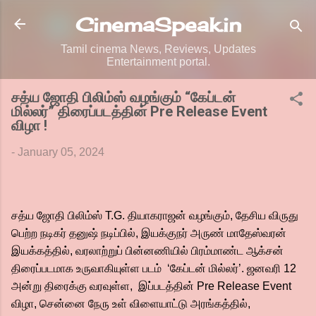
Skip to main content
CinemaSpeak.in
Tamil cinema News, Reviews, Updates
Entertainment portal.
சத்ய ஜோதி பிலிம்ஸ் வழங்கும் “கேப்டன்
மில்லர்” திரைப்படத்தின் Pre Release Event
விழா !
-
January 05, 2024
சத்ய ஜோதி பிலிம்ஸ் T.G. தியாகராஜன் வழங்கும், தேசிய விருது
பெற்ற நடிகர் தனுஷ் நடிப்பில், இயக்குநர் அருண் மாதேஸ்வரன்
இயக்கத்தில், வரலாற்றுப் பின்னணியில் பிரம்மாண்ட ஆக்சன்
திரைப்படமாக உருவாகியுள்ள படம் ‘கேப்டன் மில்லர்’. ஜனவரி 12
அன்று திரைக்கு வரவுள்ள, இப்படத்தின் Pre Release Event
விழா, சென்னை நேரு உள் விளையாட்டு அரங்கத்தில்,