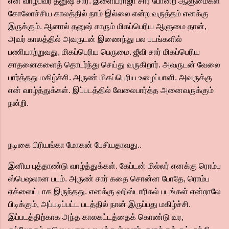
என வாழ்பவர் தனுஷ் சார். இளையராஜா சார் போன்ற ஆளுமைகள்
கோலோச்சிய காலத்தில் நாம் இல்லை என்ற வருத்தம் எனக்கு
இருக்கும். ஆனால் தனுஷ் சாரும் மிகப்பெரிய ஆளுமை தான்,
அவர் காலத்தில் அவருடன் இணைந்து பல படங்களில்
பணியாற்றுவது, மிகப்பெரிய பெருமை. ஜீவி சார் மிகப்பெரிய
சாதனைகளைத் தொடர்ந்து செய்து வருகிறார். அவருடன் வேலை
பார்த்தது மகிழ்ச்சி. அருண் மிகப்பெரிய உழைப்பாளி. அவருக்கு
என் வாழ்த்துக்கள். இப்படத்தில் வேலைபார்த்த அனைவருக்கும்
நன்றி.
நடிகை பிரியங்கா மோகன் பேசியதாவது..
இனிய புத்தாண்டு வாழ்த்துக்கள். கேப்டன் மில்லர் எனக்கு ரொம்ப
ஸ்பெஷலான படம். அருண் சார் கதை சொன்ன போதே, ரொம்ப
எக்ஸைட்டாக இருந்தது. எனக்கு ஹிஸ்டாரிகல் படங்கள் என்றாலே
பிடிக்கும், அப்படிப்பட்ட படத்தில் நான் இருப்பது மகிழ்ச்சி.
இப்படத்திற்காக அந்த காலகட்டத்தைக் கொண்டு வர,