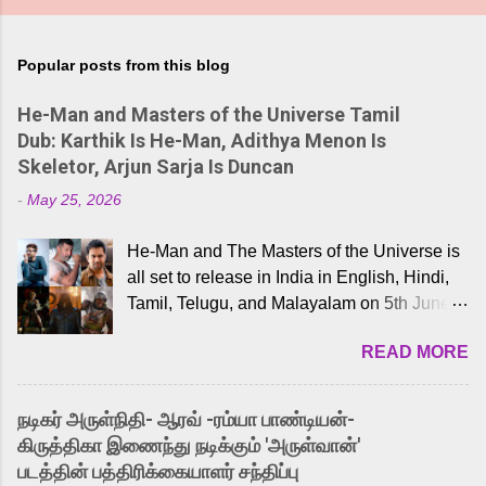
Popular posts from this blog
He-Man and Masters of the Universe Tamil
Dub: Karthik Is He-Man, Adithya Menon Is
Skeletor, Arjun Sarja Is Duncan
-
May 25, 2026
He-Man and The Masters of the Universe is
all set to release in India in English, Hindi,
Tamil, Telugu, and Malayalam on 5th June,
2026. While the English trailer has already
READ MORE
received a lot of love from cult He-Man fans
and offered audiences an exciting glimpse
into the world of Eternia, the recently
நடிகர் அருள்நிதி- ஆரவ் -ரம்யா பாண்டியன்-
released Tamil trailer has also generated
கிருத்திகா இணைந்து நடிக்கும் 'அருள்வான்'
strong excitement among Tamil audiences.
படத்தின் பத்திரிக்கையாளர் சந்திப்பு
Adding to the growing buzz is the film’s