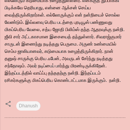
எல்லோரும் கடுமையாக உழைத்துள்ளனர். எனக்குத் துப்பாக்கி
பிடிக்கவே தெரியாது, என்னை ஆக்சன் செய்ய
வைத்திருக்கிறார்கள். எல்லோருக்கும் என் நன்றியைச் சொல்ல
வேண்டும். இவ்வளவு பெரிய படத்தை புரடியூஸ் பண்ணுவது
மிகப்பெரிய வேலை, சத்ய ஜோதி பிலிம்ஸ் தந்த ஆதரவுக்கு நன்றி.
ஜீவி சார் அட்டகாசமான இசையைத் தந்துள்ளார். சிவராஜ்குமார்
சாருடன் இணைந்து நடித்தது பெருமை. அருண் உண்மையில்
செம்ம ஜாலியானவர், கடுமையாக உழைத்திருக்கிறார். நான்
தனுஷ் சாருக்கு பெரிய ஃபேன், அவருடன் சேர்ந்து நடித்தது
சந்தோஷம். அவர் நடிப்பைப் பார்த்து மிரண்டிருக்கிறேன்.
இந்தப்படத்தில் வாய்ப்பு தந்ததற்கு நன்றி. இந்தப்படம்
ரசிகர்களுக்கு மிகப்பெரிய கொண்டாட்டமாக இருக்கும். நன்றி.
Dhanush