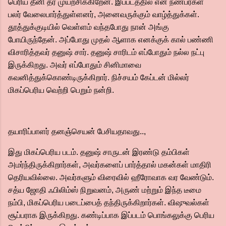
பெரிய தீனி தர முயற்சிக்கிறேன். இப்படத்தில் என் நண்பர்கள்
பலர் வேலைபார்த்துள்ளனர், அனைவருக்கும் வாழ்த்துக்கள்.
தூத்துக்குடியில் வெள்ளம் வந்தபோது நான் அங்கு
போயிருந்தேன். அப்போது முதல் ஆளாக எனக்குக் கால் பண்ணி
விசாரித்தவர் தனுஷ் சார். தனுஷ் சாரிடம் எப்போதும் நல்ல நட்பு
இருக்கிறது. அவர் எப்போதும் சினிமாவை
கவனித்துக்கொண்டிருக்கிறார். நிச்சயம் கேப்டன் மில்லர்
மிகப்பெரிய வெற்றி பெறும் நன்றி.
தயாரிப்பாளர் தனஞ்செயன் பேசியதாவது..,
இது மிகப்பெரிய படம். தனுஷ் சாருடன் இரண்டு தம்பிகள்
அமர்ந்திருக்கிறார்கள், அவர்களைப் பார்த்தால் மகன்கள் மாதிரி
தெரியவில்லை. அவர்களும் விரைவில் ஹீரோவாக வர வேண்டும்.
சத்ய ஜோதி ஃபிலிம்ஸ் நிறுவனம், அருண் மற்றும் இந்த டீமை
நம்பி, மிகப்பெரிய படைப்பைத் தந்திருக்கிறார்கள். விஷுவல்கள்
சூப்பராக இருக்கிறது. கண்டிப்பாக இப்படம் பொங்கலுக்கு பெரிய