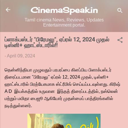
Skip to main content
CinemaSpeak.in
Tamil cinema News, Reviews, Updates
Entertainment portal.
ப்ளாக்பஸ்டர் "பிரேமலு", ஏப்ரல் 12, 2024 முதல்
டிஸ்னி+ ஹாட்ஸ்டாரில்!!
-
April 09, 2024
தென்னிந்தியா முழுவதும் பரபரப்பை கிளப்பிய பிளாக்பஸ்டர்
திரைப்படமான "பிரேமலு" ஏப்ரல் 12, 2024 முதல், டிஸ்னி+
ஹாட்ஸ்டாரில் பிரத்யேகமாக ஸ்ட்ரீமிங் செய்யப்படவுள்ளது. கிரிஷ்
A D இயக்கத்தில் உருவான இந்தத் திரைப்படத்தில், நஸ்லென்
மற்றும் மமிதா பைஜூ ஆகியோர் முதன்மைப் பாத்திரங்களில்
நடித்துள்ளனர்.