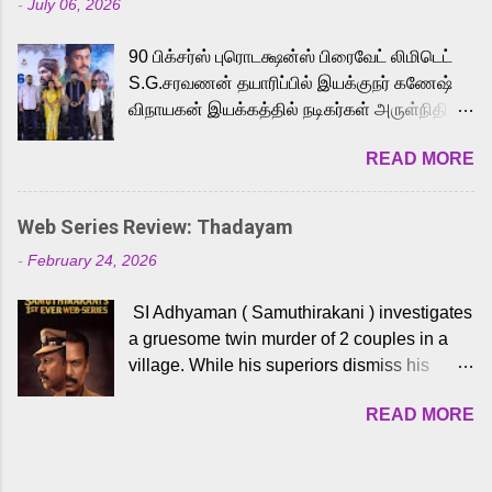
-
July 06, 2026
powerful Tamil voice cast led by celebrated
playback singer Karthik, who lends his voice
90 பிக்சர்ஸ் புரொடக்ஷன்ஸ் பிரைவேட் லிமிடெட்
to the iconic superhero He-Man. Known for
S.G.சரவணன் தயாரிப்பில் இயக்குநர் கணேஷ்
memorable songs like “Behene De” from
விநாயகன் இயக்கத்தில் நடிகர்கள் அருள்நிதி -
Raavan, “Oru Maalai” from Ghajini, and
ஆரவ் ,ரம்யா பாண்டியன் -கிருத்திகா ஆகியோர்
“Mun Andhi” from 7 Aum Arivu, Karthik is
READ MORE
முக்கிய வேடத்தில் இணைந்து நடித்திருக்கும்
loved for his versatile voice and strong
'அருள்வான்' திரைப்படத்தினை
command over multiple languages, making
பத்திரிக்கையாளர் சந்திப்பு சென்னையில்
him a strong fit for the legendary character.
Web Series Review: Thadayam
நடைபெற்றது. இயக்குநர் கணேஷ் விநாயகன்
Adithya Menon, known for portraying
-
February 24, 2026
இயக்கத்தில் உருவாகியுள்ள 'அருள்வான்'
memorable antagonists across South Indian
திரைப்படத்தில் அருள்நிதி, ஆரவ், காளி
cinema, voices the menacing Skeletor
SI Adhyaman ( Samuthirakani ) investigates
வெங்கட், ரம்யா பாண்டியன், வி டி வி கணேஷ் ,
across the Tamil, Malayalam, and Telugu
a gruesome twin murder of 2 couples in a
ஜான் விஜய், பேபி கிருத்திகா, 'பருத்திவீரன்'
versions. Joining them is Action King Arjun...
village. While his superiors dismiss his
சரவணன், ஹரிஷ் உத்தமன் உள்ளிட்ட பலர்
intelligence, his senior officer Lakshmi (
நடித்திருக்கிறார்கள். எம். சுகுமார் ஒளிப்பதிவு
READ MORE
Sshivada ) believes in him and makes him
செய்திருக்கும் இந்த திரைப்படத்திற்கு ஜீ. வி.
part of a special team to nab the culprits.
பிரகாஷ் குமார் இசையமைத்திருக்கிறார்.
Thanks to Adhyaman's skills the task force
லால்குடி இளையராஜா கலை இயக்கத்தை