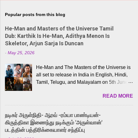
Popular posts from this blog
He-Man and Masters of the Universe Tamil
Dub: Karthik Is He-Man, Adithya Menon Is
Skeletor, Arjun Sarja Is Duncan
-
May 25, 2026
He-Man and The Masters of the Universe is
all set to release in India in English, Hindi,
Tamil, Telugu, and Malayalam on 5th June,
2026. While the English trailer has already
READ MORE
received a lot of love from cult He-Man fans
and offered audiences an exciting glimpse
into the world of Eternia, the recently
நடிகர் அருள்நிதி- ஆரவ் -ரம்யா பாண்டியன்-
released Tamil trailer has also generated
கிருத்திகா இணைந்து நடிக்கும் 'அருள்வான்'
strong excitement among Tamil audiences.
படத்தின் பத்திரிக்கையாளர் சந்திப்பு
Adding to the growing buzz is the film’s