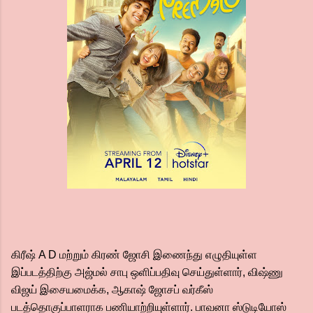
கிரீஷ் A D மற்றும் கிரண் ஜோசி இணைந்து எழுதியுள்ள
இப்படத்திற்கு அஜ்மல் சாபு ஒளிப்பதிவு செய்துள்ளார், விஷ்ணு
விஜய் இசையமைக்க, ஆகாஷ் ஜோசப் வர்கீஸ்
படத்தொகுப்பாளராக பணியாற்றியுள்ளார். பாவனா ஸ்டுடியோஸ்