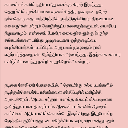
காலகட்டங்களில் நதியா மீது எனக்கு கிரஷ் இருந்தது.
தெலுங்கில் முக்கியமான குணச்சித்திர நடிகரான நரேஷ்
நல்லதொரு கதாபாத்திரத்தில் நடித்திருக்கிறார். திறமையான
கலைஞர்கள் மற்றும் தொழில்நுட்ப கலைஞர்களுடன், தயாரிப்பு
நிறுவனமும் என்னைப் போன்ற கலைஞர்களுக்கு இருந்த
சங்கடங்களை புரிந்து முழுமையான ஒத்துழைப்பை
வழங்கினார்கள். படப்பிடிப்பு அனுபவம் முழுவதும் நான்
எதிர்பார்த்ததை விட நேர்த்தியாக அமைந்தது. இதற்காக உளமார
மகிழ்ச்சியடைந்து நன்றி கூறுகிறேன்.'' என்றார்.
நடிகை ரோகிணி பேசுகையில், '' தொடர்ந்து நல்ல படங்களில்
நடித்துக்கொண்டே ரசிகர்களை சந்திப்பதில் மகிழ்ச்சி
அடைகிறேன். ‘அடடே சுந்தரா’ எனக்கு மிகவும் ஸ்பெஷலான
தனித்துவமான திரைப்படம். ஆக்ஷன் படங்களில் ஆக்ஷன்
காட்சிகள் அதிகமாகிக்கொண்டே இருக்கிறது. இதுபோன்ற
நேரத்தில் குடும்பத்துடன் மகிழ்ச்சியாகவும், உற்சாகத்துடனும்
சிரித்துக்கொண்டே கண்டு ரசிக்கக் கூடிய படமாக ‘அடடே