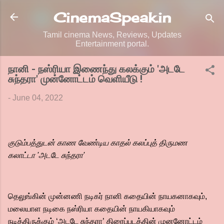
Skip to main content
CinemaSpeak.in
Tamil cinema News, Reviews, Updates
Entertainment portal.
நானி - நஸ்ரியா இணைந்து கலக்கும் 'அடடே
சுந்தரா' முன்னோட்டம் வெளியீடு !
-
June 04, 2022
குடும்பத்துடன் காண வேண்டிய காதல் கலப்புத் திருமண
கலாட்டா 'அடடே சுந்தரா'
தெலுங்கின் முன்னணி நடிகர் நானி கதையின் நாயகனாகவும்,
மலையாள நடிகை நஸ்ரியா கதையின் நாயகியாகவும்
நடித்திருக்கும் ‘அடடே சுந்தரா’ திரைப்படத்தின் முனனோட்டம்