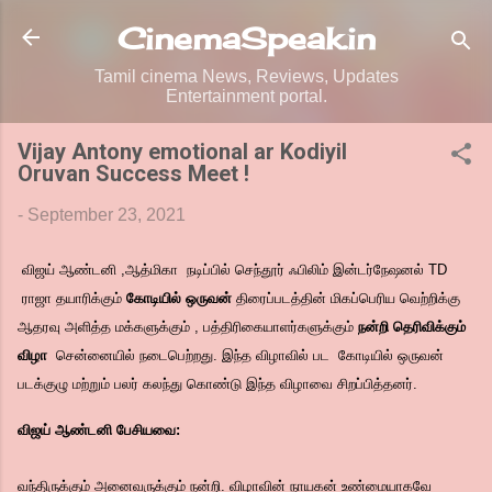
Skip to main content
CinemaSpeak.in
Tamil cinema News, Reviews, Updates
Entertainment portal.
Vijay Antony emotional ar Kodiyil
Oruvan Success Meet !
-
September 23, 2021
விஜய் ஆண்டனி ,ஆத்மிகா நடிப்பில் செந்தூர் ஃபிலிம் இன்டர்நேஷனல் TD
ராஜா தயாரிக்கும்
கோடியில்
ஒருவன்
திரைப்படத்தின் மிகப்பெரிய வெற்றிக்கு
ஆதரவு அளித்த மக்களுக்கும் , பத்திரிகையாளர்களுக்கும்
நன்றி தெரிவிக்கும்
விழா
சென்னையில் நடைபெற்றது. இந்த விழாவில் பட கோடியில் ஒருவன்
படக்குழு மற்றும் பலர் கலந்து கொண்டு இந்த விழாவை சிறப்பித்தனர்.
விஜய் ஆண்டனி பேசியவை:
வந்திருக்கும் அனைவருக்கும் நன்றி. விழாவின் நாயகன் உண்மையாகவே