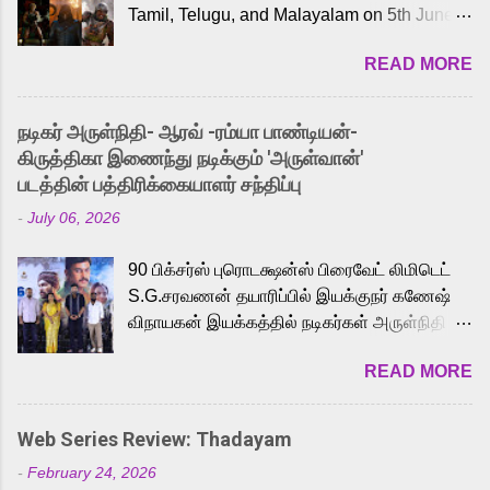
Tamil, Telugu, and Malayalam on 5th June,
2026. While the English trailer has already
READ MORE
received a lot of love from cult He-Man fans
and offered audiences an exciting glimpse
into the world of Eternia, the recently
நடிகர் அருள்நிதி- ஆரவ் -ரம்யா பாண்டியன்-
released Tamil trailer has also generated
கிருத்திகா இணைந்து நடிக்கும் 'அருள்வான்'
strong excitement among Tamil audiences.
படத்தின் பத்திரிக்கையாளர் சந்திப்பு
Adding to the growing buzz is the film’s
-
July 06, 2026
powerful Tamil voice cast led by celebrated
playback singer Karthik, who lends his voice
90 பிக்சர்ஸ் புரொடக்ஷன்ஸ் பிரைவேட் லிமிடெட்
to the iconic superhero He-Man. Known for
S.G.சரவணன் தயாரிப்பில் இயக்குநர் கணேஷ்
memorable songs like “Behene De” from
விநாயகன் இயக்கத்தில் நடிகர்கள் அருள்நிதி -
Raavan, “Oru Maalai” from Ghajini, and
ஆரவ் ,ரம்யா பாண்டியன் -கிருத்திகா ஆகியோர்
“Mun Andhi” from 7 Aum Arivu, Karthik is
READ MORE
முக்கிய வேடத்தில் இணைந்து நடித்திருக்கும்
loved for his versatile voice and strong
'அருள்வான்' திரைப்படத்தினை
command over multiple languages, making
பத்திரிக்கையாளர் சந்திப்பு சென்னையில்
him a strong fit for the legendary character.
Web Series Review: Thadayam
நடைபெற்றது. இயக்குநர் கணேஷ் விநாயகன்
Adithya Menon, known for portraying
-
February 24, 2026
இயக்கத்தில் உருவாகியுள்ள 'அருள்வான்'
memorable antagonists across South Indian