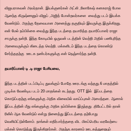
விஜயராகவன் அவர்தான். இயக்குனர்கள் அட்லி ,லோகேஷ் கனகராஜ் போல
ஆனந்த கிருஷ்ணனும் விஜய் ,அஜித் போன்றவர்களை வைத்து படம் இயக்க
வேண்டும். அதற்கு தேவையான அனைத்து தகுதியும் இவருக்கு இருக்கிறது.
என் மேல் நம்பிக்கை வைத்து இந்த படத்தை தயாரித்த தயாரிப்பாளர் ராஜா
சாருக்கு நன்றி. இந்த கோடியில் ஒருவன் படத்தின் வெற்றி அதில் பணிபுரிந்த
அனைவருக்கும் கிடைத்த வெற்றி. மக்களிடம் இந்த படத்தை கொண்டு
சேர்த்ததற்கு ஊடக நண்பர்களுக்கு என் நெஞ்சார்ந்த நன்றி.
தயாரிப்பாளர் டி .டி ராஜா பேசியவை,
இந்த படத்தின் படப்பிடிப்பு துவங்கும் போதே ஊரடங்கு வந்தது.6 மாதத்தில்
முடிக்க வேண்டிய படம் 20 மாதங்கள் கடந்தது. OTT இல் இப்படத்தை
கொடுப்பதற்கு எங்களுக்கு அதிக விலையில் வாய்ப்புகள் அமைந்தன. ஆனால்
இப்படத்தின் மீது எங்களுக்கு அதிக நம்பிக்கை இருந்தது .தியேட்டரில் தான்
ரிலீஸ் ஆக வேண்டும் என்று நினைத்து இப்படத்தை தற்போது
வெளியிட்டுள்ளோம். நாங்கள் எதிர்பார்த்ததை விட மிகப்பெரிய வரவேற்பை
மக்கள் கொடுத்து இருக்கிறார்கள். அதற்கு காரணம் ஊடகத்துறையும்