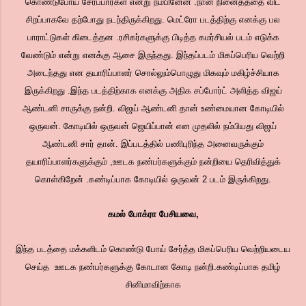
கொண்டுபோய் சேர்ப்பார்கள் என்று நம்பினேன் .நான் நினைத்ததை விட
சிறப்பாகவே தற்போது நடந்திருக்கிறது. மெட்ரோ படத்திற்கு எனக்கு பல
பாராட்டுகள் கிடைத்தன .ரசிகர்களுக்கு பிடித்த கமர்சியல் படம் எடுக்க
வேண்டும் என்று எனக்கு ஆசை இருந்தது. இந்தப்படம் மிகப்பெரிய வெற்றி
அடைந்தது என தயாரிப்பாளர் சொல்லும்பொழுது மிகவும் மகிழ்ச்சியாக
இருக்கிறது .இந்த படத்திற்காக எனக்கு அதிக சப்போர்ட் அளித்த விஜய்
ஆண்டனி சாருக்கு நன்றி. விஜய் ஆண்டனி தான் உண்மையான கோடியில்
ஒருவன். கோடியில் ஒருவன் ஜெயிப்பான் என முதலில் நம்பியது விஜய்
ஆண்டனி சார் தான். இப்படத்தில் பணிபுரிந்த அனைவருக்கும்
தயாரிப்பாளர்களுக்கும் ,ஊடக நண்பர்களுக்கும் நன்றியை தெரிவித்துக்
கொள்கிறேன் .கண்டிப்பாக கோடியில் ஒருவன் 2 படம் இருக்கிறது.
கமல் போக்ரா பேசியவை,
இந்த படத்தை மக்களிடம் கொண்டு போய் சேர்த்த மிகப்பெரிய வெற்றியடைய
செய்த ஊடக நண்பர்களுக்கு கோடான கோடி நன்றி.கண்டிப்பாக தமிழ்
சினிமாவிற்காக