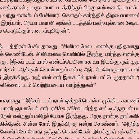
த் தாண்டி வருவாயா’ படத்திற்குப் பிறகு என்னை நியாபகம
்பு வந்து என்னிடம் பேசினார். கெளதம் கார்த்திக் திறமையானவர
ுப்பார். பிரியா பவானி ஷங்கர் படத்தில் பவர்ஃபுல்லான லேடிய
கொடுக்கும் என நம்புகிறேன்”.
ஷ்யபுத்திரன் பேசியதாவது, “சினிமா மேடை எனக்கு புதிதானது
க் கொண்டேன். சினிமாவை வெளியில் இருந்து பார்த்த எனக்கு
தது. இந்தப் படம் மாஸ் எண்டர்டெயினராக வர இயக்குநரும் குழ
ர்கள். ஆக்‌ஷன் சொன்னதும் எஸ்.டி.ஆர். வேறொருவராக மாறி வ
 இருக்கிறது. ரஹ்மான் சார் இசையில் நான் பாட்டெழுததான் 
க்கவில்லை. படம் வெற்றியடைய வாழ்த்துகள்”
ேசியதாவது, “இந்தப்
படம் நான் ஒத்துக்கொள்ள முக்கிய காரணம் 
்பாளர் ஞானவேல் சார். ரசிச்சு ரசிச்சு பார்த்த எஸ்.டி.ஆருடன் 
ேன் என்றதும் மகிழ்ச்சியாக இருந்தது. பிறகு நான்கு நாட்கள
தித்தேன். சின்ன ரோல் இருக்கிறது என்று சொன்னார். ’அடுத்த
ன்ற வேண்டுகோளோடு ஒத்துக் கொண்டேன். இயக்குநர் எந்தவித