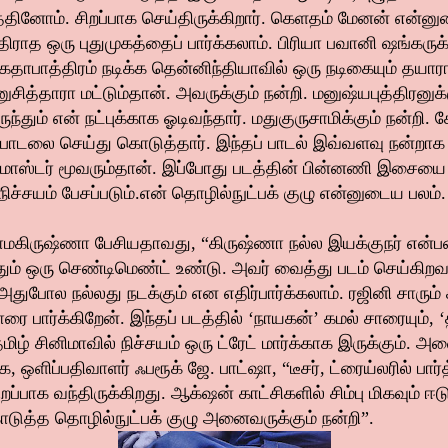
நடத்தினோம். சிறப்பாக செய்திருக்கிறார். கெளதம் மேனன் என்ன
ிராத ஒரு புதுமுகத்தைப் பார்க்கலாம். பிரியா பவானி ஷங்கருக்க
 கதாபாத்திரம் நடிக்க தென்னிந்தியாவில் ஒரு நடிகையும் தயா
த்தாரா மட்டும்தான். அவருக்கும் நன்றி. மனுஷ்யபுத்திரனுக
்தும் என் நட்புக்காக ஓடிவந்தார். மதுகுருசாமிக்கும் நன்றி.
பாடலை செய்து கொடுத்தார். இந்தப் பாடல் இவ்வளவு நன்றாக
 மாஸ்டர் மூவரும்தான். இப்போது படத்தின் பின்னணி இசையை 
நிச்சயம் பேசப்படும்.என் தொழில்நுட்பக் குழு என்னுடைய பலம்
ாமகிருஷ்ணா பேசியதாவது, “கிருஷ்ணா நல்ல இயக்குநர் என்பத
தும் ஒரு செண்டிமெண்ட் உண்டு. அவர் வைத்து படம் செய்கிறவர
போல நல்லது நடக்கும் என எதிர்பார்க்கலாம். ரஜினி சாரும் 
ை பார்க்கிறேன். இந்தப் படத்தில் ‘நாயகன்’ கமல் சாரையும்,
’ தமிழ் சினிமாவில் நிச்சயம் ஒரு ட்ரேட் மார்க்காக இருக்கும். 
 ஒளிப்பதிவாளர் ஃபரூக் ஜே. பாட்ஷா, “டீசர், ட்ரைய்லரில் பார
ப்பாக வந்திருக்கிறது. ஆக்‌ஷன் காட்சிகளில் சிம்பு மிகவும் ஈட
ுத்த தொழில்நுட்பக் குழு அனைவருக்கும் நன்றி”.