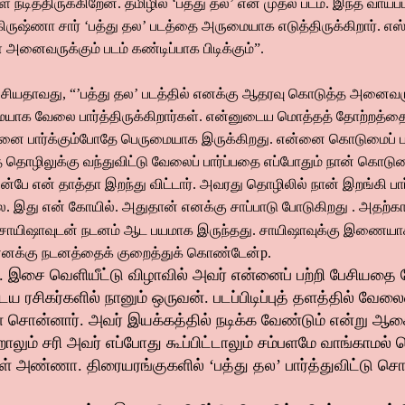
நடித்திருக்கிறேன். தமிழில் ‘பத்து தல’ என் முதல் படம். இந்த வாய்ப்
ிருஷ்ணா சார் ‘பத்து தல’ படத்தை அருமையாக எடுத்திருக்கிறார். எஸ்.ட
 அனைவருக்கும் படம் கண்டிப்பாக பிடிக்கும்”.
 பேசியதாவது, “’பத்து தல’ படத்தில் எனக்கு ஆதரவு கொடுத்த அனைவரு
ையாக வேலை பார்த்திருக்கிறார்கள். என்னுடைய மொத்தத் தோற்றத்தையு
ன்னை பார்க்கும்போதே பெருமையாக இருக்கிறது. என்னை கொடுமைப் ப
த தொழிலுக்கு வந்துவிட்டு வேலைப் பார்ப்பதை எப்போதும் நான் கொ
ுன்பே என் தாத்தா இறந்து விட்டார். அவரது தொழிலில் நான் இறங்கி ப
. இது என் கோயில். அதுதான் எனக்கு சாப்பாடு
போடுகிறது
. அதற்க
. சாயிஷாவுடன் நடனம் ஆட பயமாக இருந்தது. சாயிஷாவுக்கு இணைய
டு எனக்கு நடனத்தைக் குறைத்துக் கொண்டேன்p.
. இசை வெளியீட்டு விழாவில் அவர் என்னைப் பற்றி பேசியதை க
 ரசிகர்களில் நானும் ஒருவன். படப்பிடிப்புத் தளத்தில் வேலை
சொன்னார். அவர் இயக்கத்தில் நடிக்க வேண்டும் என்று ஆச
ாலும் சரி அவர் எப்போது கூப்பிட்டாலும் சம்பளமே வாங்காமல்
்கள் அண்ணா. திரையரங்குகளில் ‘பத்து தல’ பார்த்துவிட்டு சொ