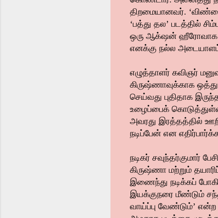
திறமையானவர். ‘விண்ணை
‘பத்து தல’ படத்தில் சிம
ஒரு ஆக்‌ஷன் ஹீரோவாக இர
எனக்கு நல்ல அடையாளம் 
எழுத்தாளர் கவிஞர் மனு
கிருஷ்ணாவுக்காக ஒத்து
செய்வது புதிதாக இருந்
உழைப்பைக் கொடுத்துள்ளா
அவரது இரத்தத்தில் ஊறி
நடிப்பேன் என எதிர்பார்
நடிகர் சவுந்தர்குமார் ப
கிருஷ்ணா மற்றும் தயாரிப
இணைந்து நடிக்கப் போகிற
இயக்குநரை மீண்டும் சந்
வாய்ப்பு வேண்டும்’ எ