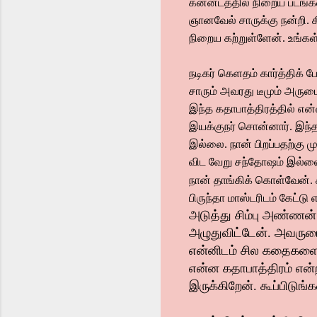
கன்னடத்தில் நிறைய படங்கள் 
ஞானவேல் சாருக்கு நன்றி. க
நிறைய கற்றுள்ளேன். உங்கள்
நடிகர் கெளதம் கார்த்திக்
சாரும் அவரது டீமும் அரும
இந்த கதாபாத்திரத்தில் எ
இயக்குநர் சொன்னார். இந்
இல்லை. நான் பிறப்பதற்கு ம
விட வேறு சந்தோஷம் இல்லை
நான் தாங்கிக் கொள்வேன்
பிருந்தா மாஸ்டரிடம் கேட்
அடுத்து சிம்பு அண்ணன்
அழுதுவிட்டேன். அவருடைய
என்னிடம் சில கதைகளை 
என்ன கதாபாத்திரம் என்ற
இருக்கிறேன். கூப்பிடுங