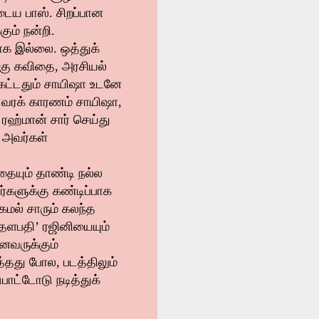
ுடைய பாஸ். சிறப்பான
ும் நன்றி.
ராக இல்லை. ஒத்துக்
்கு கவிதை, அரசியல்
 கேட்டதும் சாயிஷா உடனே
 வரக் காரணம் சாயிஷா,
ரஹ்மான் சார் செய்து
. அவர்கள்
ையும் தாண்டி நல்ல
்களுக்கு கண்டிப்பாக
கமல் சாரும் கலந்த
 ‘தளபதி’ ரஜினியையும்
அனைவருக்கும்
்த்தது போல, படத்திலும்
ுபாட்டோடு நடித்துக்