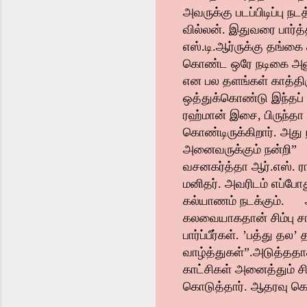
அவருக்கு படப்பிடிப்பு 
வில்லன். இதுவரை பார்த்த
எஸ்.டி.ஆர்ருக்கு தங்கை
கொண்ட ஒரே நடிகை அனுசி
என பல தளங்கள் காத்திருந
ஒத்துக்கொண்டு இந்தப் 
ரஹ்மான் இசை, பிருந்தா
கொண்டிருக்கிறார். அது 
அனைவருக்கும் நன்றி”
வசனகர்த்தா ஆர்.எஸ். ர
மனிதர். அவரிடம் எப்போ
கல்யாணம் நடக்கும். அது
கலவையாகதான் சிம்பு சார
பார்ப்பீர்கள். ’பத்து தல
வாழ்த்துகள்”.
அடுத்ததாக,
காட்சிகள் அனைத்தும் சிற
கொடுத்தார். ஆதரவு கொட