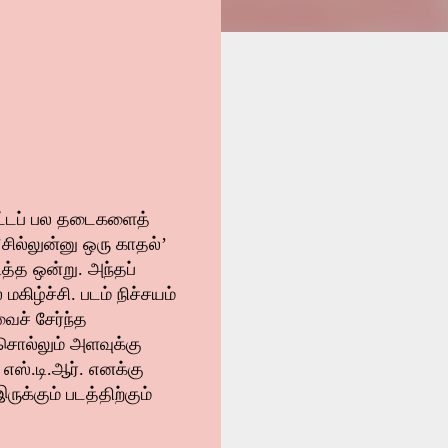
ிட்டப் பல தடைகளைத்
சில்லுன்னு ஒரு காதல்’
ித்த ஒன்று. அந்தப்
ிழ்ச்சி. படம் நிச்சயம்
ைச் சேர்ந்த
ு சொல்லும் அளவுக்கு
 எஸ்.டி.ஆர். எனக்கு
ுக்கும் படத்திற்கும்