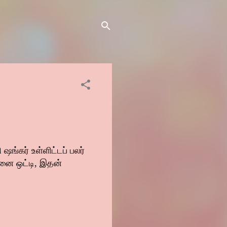
ஷங்கர் உள்ளிட்டப் பலர்
தனை ஒட்டி, இதன்