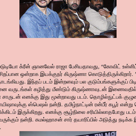
 ஸ்டுடியோ க்ரீன் ஞானவேல் ராஜா பேசியதாவது, “கோவிட் உள்ள
ிறப்பான ஒன்றாக இயக்குநர் கிருஷ்ணா கொடுத்திருக்கிறார். ’
ங்கியது. இந்தப் படம் இன்றளவும் பல குடும்பங்களுக்குப் பிட
தனை வருடங்கள் கழித்து மீண்டும் கிருஷ்ணாவுடன் இணைவதில் மக
 சாருடன் எனக்கு இது மூன்றாவது படம். தொழில்நுட்பக் குழுவ
ிஷாவுக்கு ஸ்பெஷல் நன்றி. தமிழ்நாட்டின் ரன்பீர் கபூர் என்ற
திக்கிடம் இருக்கிறது. எனக்கு சூழ்நிலை சரியில்லாதபோது படம்
்கும் நன்றி. கமல்ஹாசன் சார் தயாரிப்பில் அடுத்து நடிக்க இர
.