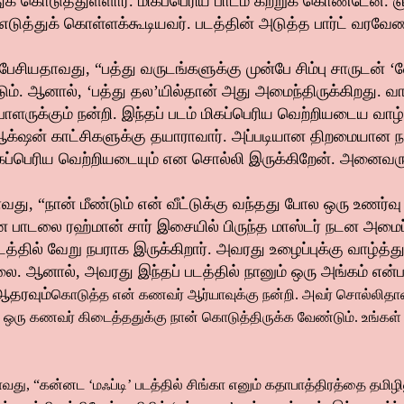
க் கொடுத்துள்ளார். மிகப்பெரிய பாடம் கற்றுக் கொண்டேன்.
ை எடுத்துக் கொள்ளக்கூடியவர். படத்தின் அடுத்த பார்ட் வரவேண
பேசியதாவது, “பத்து வருடங்களுக்கு முன்பே சிம்பு சாருடன் ‘
ம். ஆனால், ‘பத்து தல’யில்தான் அது அமைந்திருக்கிறது. வா
்பாளருக்கும் நன்றி. இந்தப் படம் மிகப்பெரிய வெற்றியடைய வாழ
ஆக்‌ஷன் காட்சிகளுக்கு தயாராவார். அப்படியான திறமையான நட
மிகப்பெரிய வெற்றியடையும் என சொல்லி இருக்கிறேன். அனைவருக
, “நான் மீண்டும் என் வீட்டுக்கு வந்தது போல ஒரு உணர்வு ‘பத
ரான பாடலை ரஹ்மான் சார் இசையில் பிருந்த மாஸ்டர் நடன அமைப
டத்தில் வேறு நபராக இருக்கிறார். அவரது உழைப்புக்கு வாழ்த்த
ல்லை. ஆனால், அவரது இந்தப் படத்தில் நானும் ஒரு அங்கம் என்
ஆதரவும்
கொடுத்த என் கணவர் ஆர்யாவுக்கு நன்றி. அவர் சொல்லிதான்
ஒரு கணவர் கிடைத்ததுக்கு நான் கொடுத்திருக்க வேண்டும். உங்கள்
வது, “கன்னட ‘மஃப்டி’ படத்தில் சிங்கா எனும் கதாபாத்திரத்தை தமிழில