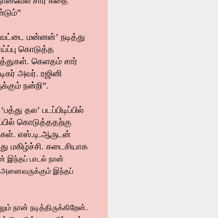
 ஞானவேல் சார் கதை
்டும்”
வேட்டை மன்னன்’ நடித்து
ய்ப்பு கொடுத்த
்த்துகள். கெளதம் சார்
ிகர் அவர். ரஜினி
்கும் நன்றி”.
்து தல’ படப்பிடிப்பில்
்பில் கொடுத்ததற்கு
ுகள். எஸ்.டி.ஆருடன்
பது மகிழ்ச்சி. கடைசியாக
 இந்தப் பாடல் நான்
 அனைவருக்கும் இந்தப்
ும் நான் நடித்திருக்கிறேன்.