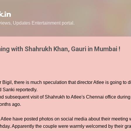
Skip to main content
.in
ews, Updates Entertainment portal.
ning with Shahrukh Khan, Gauri in Mumbai !
r Bigil, there is much speculation that director Atlee is going to
d Sanki reportedly.
d subsequent visit of Shahrukh to Atlee's Chennai office durin
months ago.
 Atlee have posted photos on social media about their meeting
rthday. Apparently the couple were warmly welcomed by their gra