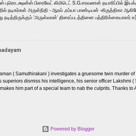
ர்ஸ் புரொடக்ஷன்ஸ் பிரைவேட் லிமிடெட் S.G.சரவணன் தயாரிப்பில் இய
ில் நடிகர்கள் அருள்நிதி - ஆரவ் ,ரம்யா பாண்டியன் -கிருத்திகா ஆகிய
நடித்திருக்கும் 'அருள்வான்' திரைப்படத்தினை பத்திரிக்கையாளர் சந
து. இயக்குநர் கணேஷ் விநாயகன் இயக்கத்தில் உருவாகியுள்ள 'அருள்
ி, ஆரவ், காளி வெங்கட், ரம்யா பாண்டியன், வி டி வி கணேஷ் , ஜான் விஜ
ீரன்' சரவணன், ஹரிஷ் உத்தமன் உள்ளிட்ட பலர் நடித்திருக்கிறார்கள். எம்
்கும் இந்த திரைப்படத்திற்கு ஜீ. வி. பிரகாஷ் குமார் இசையமைத்திருக்க
Thadayam
ா கலை இயக்கத்தை கவனிக்க.. லாரன்ஸ் கிஷோர் படத் தொகுப்பு
டிருக்கிறார். கல்வியின் அவசியத்தை வலியுறுத்தி தயாராகி இருக்கு
் புரொடக்ஷன்ஸ் பிரைவேட் லிமிடெட் சார்பில் தயாரிப்பாளர் எஸ் ஜி சரவண
man ( Samuthirakani ) investigates a gruesome twin murder of 2
ை சக்தி பிலிம் ஃபேக்டரி நிறுவனம் சார்பில் சக்திவேலன் வழங...
s superiors dismiss his intelligence, his senior officer Lakshmi (
makes him part of a special team to nab the culprits. Thanks to 
nages to trace possible suspects in a hamlet in a border town i
 dig deeper, several layers emerge which link the case to events
 the kiĺlers ? Do cops Adhyaman and Lakshmi manage to nab 
come in their way? The crime story allegedly based on true even
 cat -and- mouse investigative cop thriller. The first few episod
Powered by Blogger
r details. What follows is a chilling series of encounters betwee