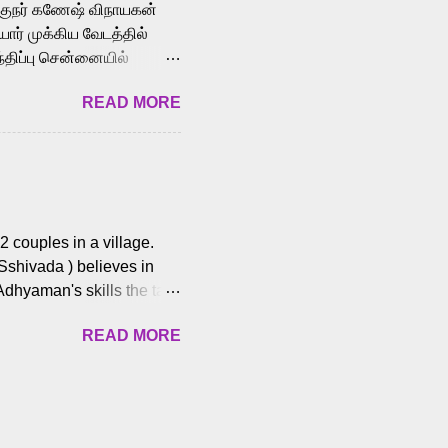
க்குநர் கணேஷ் விநாயகன்
ோர் முக்கிய வேடத்தில்
்திப்பு சென்னையில்
வான்' திரைப்படத்தில்
READ MORE
ய், பேபி கிருத்திகா,
. சுகுமார் ஒளிப்பதிவு
ிறார். லால்குடி
 பணிகளை
ம் இந்தத் திரைப்படத்தை 90
ன் தயாரித்திருக்கிறார்.
 couples in a village.
 Sshivada ) believes in
Adhyaman's skills the task
n Andhra Pradesh. As they
READ MORE
 dating back to 1995.
them? What obstacles and
ts is a slow burn but
es set the backdrop and
n the cops and villainous