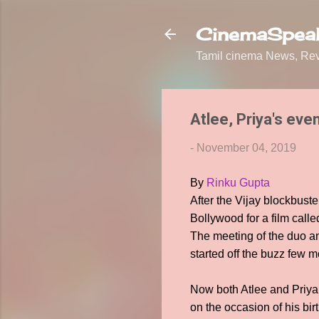
CinemaSpeak
Tamil cinema News, Revi
Atlee, Priya's eve
-
November 04, 2019
By
Rinku Gupta
After the Vijay blockbuste
Bollywood for a film calle
The meeting of the duo an
started off the buzz few 
Now both Atlee and Priya
on the occasion of his bi