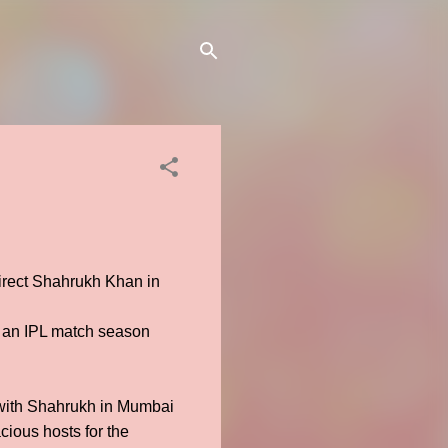
 direct Shahrukh Khan in
g an IPL match season
 with Shahrukh in Mumbai
cious hosts for the