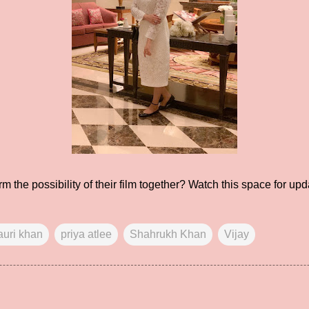
irm the possibility of their film together? Watch this space for upd
auri khan
priya atlee
Shahrukh Khan
Vijay