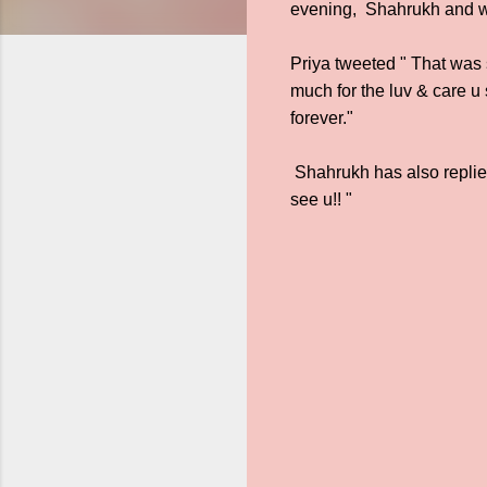
evening, Shahrukh and w
Priya tweeted " That was
much for the luv & care u
forever."
Shahrukh has also replied
see u!! "