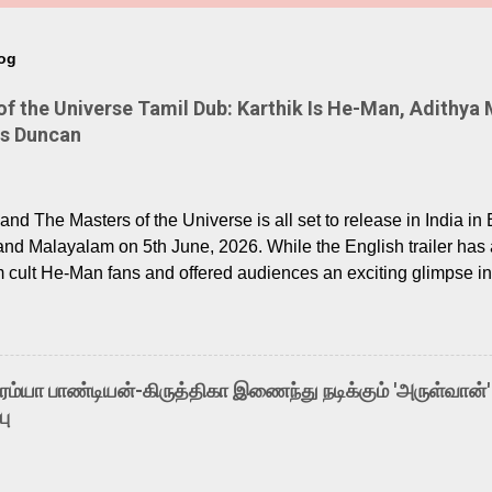
log
 the Universe Tamil Dub: Karthik Is He-Man, Adithya 
Is Duncan
nd The Masters of the Universe is all set to release in India in 
and Malayalam on 5th June, 2026. While the English trailer has a
m cult He-Man fans and offered audiences an exciting glimpse int
ntly released Tamil trailer has also generated strong excitemen
o the growing buzz is the film’s powerful Tamil voice cast led b
arthik, who lends his voice to the iconic superhero He-Man. K
hene De” from Raavan, “Oru Maalai” from Ghajini, and “Mun Andh
-ரம்யா பாண்டியன்-கிருத்திகா இணைந்து நடிக்கும் 'அருள்வான்'
is loved for his versatile voice and strong command over multip
பு
 fit for the legendary character. Adithya Menon, known for portr
sts across South Indian cinema, voices the menacing Skeletor a
m, and Telugu versions. Joining them is Action King Arjun...