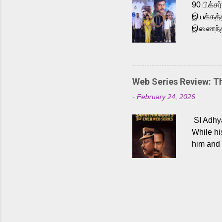
90 பிக்ச
இயக்கத்த
இணைந்து 
நடைபெற்ற
அருள்நித
'பருத்திவ
செய்திருக
Web Series Review: 
இளையராஜ
-
February 24, 2026
மேற்கொண்
பிக்சர்ஸ
SI Adhya
இப்படத்த
While hi
him and 
force ma
begin to
Who are
dangers 
gripping
characte