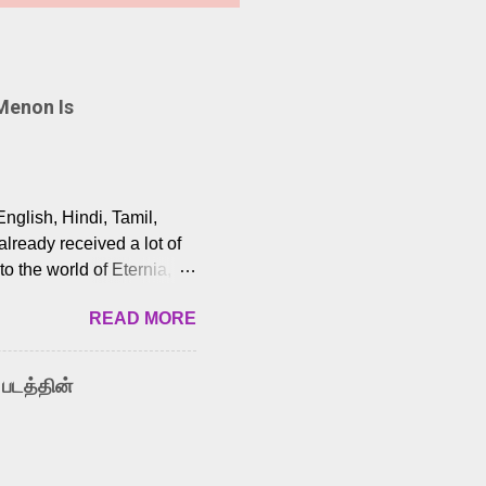
Menon Is
English, Hindi, Tamil,
lready received a lot of
o the world of Eternia,
t among Tamil audiences.
READ MORE
y celebrated playback
nown for memorable songs
i” from 7 Aum Arivu,
 படத்தின்
le languages, making him
aying memorable
cross the Tamil,