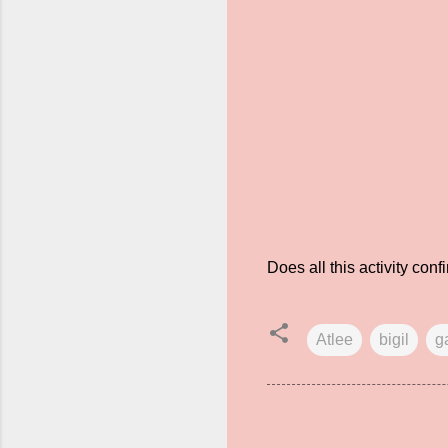
Does all this activity conf
Atlee
bigil
g