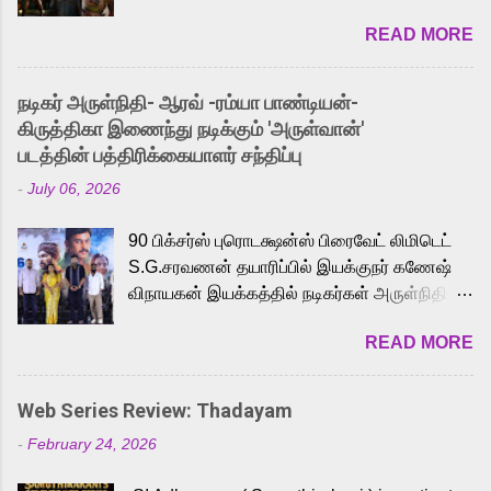
2026. While the English trailer has already
READ MORE
received a lot of love from cult He-Man fans
and offered audiences an exciting glimpse
into the world of Eternia, the recently
நடிகர் அருள்நிதி- ஆரவ் -ரம்யா பாண்டியன்-
released Tamil trailer has also generated
கிருத்திகா இணைந்து நடிக்கும் 'அருள்வான்'
strong excitement among Tamil audiences.
படத்தின் பத்திரிக்கையாளர் சந்திப்பு
Adding to the growing buzz is the film’s
-
July 06, 2026
powerful Tamil voice cast led by celebrated
playback singer Karthik, who lends his voice
90 பிக்சர்ஸ் புரொடக்ஷன்ஸ் பிரைவேட் லிமிடெட்
to the iconic superhero He-Man. Known for
S.G.சரவணன் தயாரிப்பில் இயக்குநர் கணேஷ்
memorable songs like “Behene De” from
விநாயகன் இயக்கத்தில் நடிகர்கள் அருள்நிதி -
Raavan, “Oru Maalai” from Ghajini, and
ஆரவ் ,ரம்யா பாண்டியன் -கிருத்திகா ஆகியோர்
“Mun Andhi” from 7 Aum Arivu, Karthik is
READ MORE
முக்கிய வேடத்தில் இணைந்து நடித்திருக்கும்
loved for his versatile voice and strong
'அருள்வான்' திரைப்படத்தினை
command over multiple languages, making
பத்திரிக்கையாளர் சந்திப்பு சென்னையில்
him a strong fit for the legendary character.
Web Series Review: Thadayam
நடைபெற்றது. இயக்குநர் கணேஷ் விநாயகன்
Adithya Menon, known for portraying
-
February 24, 2026
இயக்கத்தில் உருவாகியுள்ள 'அருள்வான்'
memorable antagonists across South Indian
திரைப்படத்தில் அருள்நிதி, ஆரவ், காளி
cinema, voices the menacing Skeletor