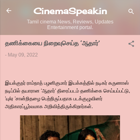
Skip to main content
CinemaSpeak.in
Tamil cinema News, Reviews, Updates
Entertainment portal.
தணிக்கையை நிறைவுசெய்த ‘ஆதார்’
-
May 09, 2022
இயக்குநர் ராம்நாத் பழனிகுமார் இயக்கத்தில் நடிகர் கருணாஸ்
நடிப்பில் தயாரான 'ஆதார்' திரைப்படம் தணிக்கை செய்யப்பட்டு,
'யு/ஏ 'சான்றிதழை பெற்றிருப்பதாக படக்குழுவினர்
அதிகாரப்பூர்வமாக அறிவித்திருக்கிறார்கள்.