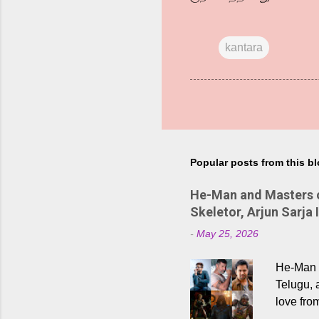
kantara
Popular posts from this b
He-Man and Masters of
Skeletor, Arjun Sarja 
-
May 25, 2026
He-Man a
Telugu, 
love fro
the rece