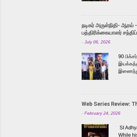
Adding t
singer K
like “Be
நடிகர் அருள்நிதி- ஆரவ் 
Karthik 
பத்திரிக்கையாளர் சந்திப்
a strong
-
July 06, 2026
antagoni
Malayala
90 பிக்ச
இயக்கத்த
இணைந்து 
நடைபெற்ற
அருள்நித
'பருத்திவ
செய்திருக
Web Series Review: 
இளையராஜ
-
February 24, 2026
மேற்கொண்
பிக்சர்ஸ
SI Adhya
இப்படத்த
While hi