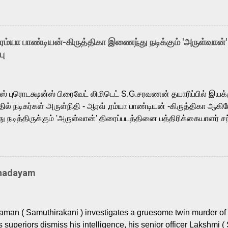
o the growing buzz is the film’s powerful Tamil voice cast led b
arthik, who lends his voice to the iconic superhero He-Man. K
hene De” from Raavan, “Oru Maalai” from Ghajini, and “Mun Andh
-ரம்யா பாண்டியன்-கிருத்திகா இணைந்து நடிக்கும் 'அருள்வான்'
is loved for his versatile voice and strong command over multip
பு
 fit for the legendary character. Adithya Menon, known for portr
sts across South Indian cinema, voices the menacing Skeletor a
m, and Telugu versions. Joining them is Action King Arjun...
ர்ஸ் புரொடக்ஷன்ஸ் பிரைவேட் லிமிடெட் S.G.சரவணன் தயாரிப்பில் இய
ில் நடிகர்கள் அருள்நிதி - ஆரவ் ,ரம்யா பாண்டியன் -கிருத்திகா ஆகிய
நடித்திருக்கும் 'அருள்வான்' திரைப்படத்தினை பத்திரிக்கையாளர் சந
து. இயக்குநர் கணேஷ் விநாயகன் இயக்கத்தில் உருவாகியுள்ள 'அருள்
ி, ஆரவ், காளி வெங்கட், ரம்யா பாண்டியன், வி டி வி கணேஷ் , ஜான் விஜ
ீரன்' சரவணன், ஹரிஷ் உத்தமன் உள்ளிட்ட பலர் நடித்திருக்கிறார்கள். எம்
்கும் இந்த திரைப்படத்திற்கு ஜீ. வி. பிரகாஷ் குமார் இசையமைத்திருக்க
Thadayam
ா கலை இயக்கத்தை கவனிக்க.. லாரன்ஸ் கிஷோர் படத் தொகுப்பு
டிருக்கிறார். கல்வியின் அவசியத்தை வலியுறுத்தி தயாராகி இருக்கு
் புரொடக்ஷன்ஸ் பிரைவேட் லிமிடெட் சார்பில் தயாரிப்பாளர் எஸ் ஜி சரவண
man ( Samuthirakani ) investigates a gruesome twin murder of 2
ை சக்தி பிலிம் ஃபேக்டரி நிறுவனம் சார்பில் சக்திவேலன் வழங...
s superiors dismiss his intelligence, his senior officer Lakshmi (