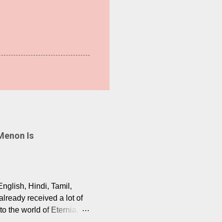
Menon Is
English, Hindi, Tamil,
lready received a lot of
o the world of Eternia,
t among Tamil audiences.