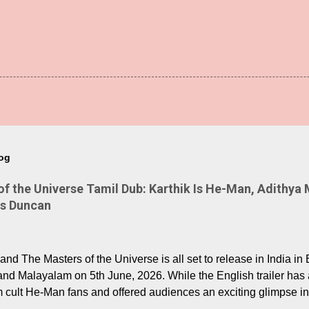
log
 the Universe Tamil Dub: Karthik Is He-Man, Adithya 
Is Duncan
nd The Masters of the Universe is all set to release in India in 
and Malayalam on 5th June, 2026. While the English trailer has a
m cult He-Man fans and offered audiences an exciting glimpse int
ntly released Tamil trailer has also generated strong excitemen