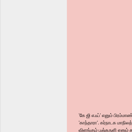
'கே ஜி எஃப்' எனும் பிரம்ம
'காந்தாரா'. கர்நாடக மாநில
விளங்கும் பஞ்சுருளி எனும்