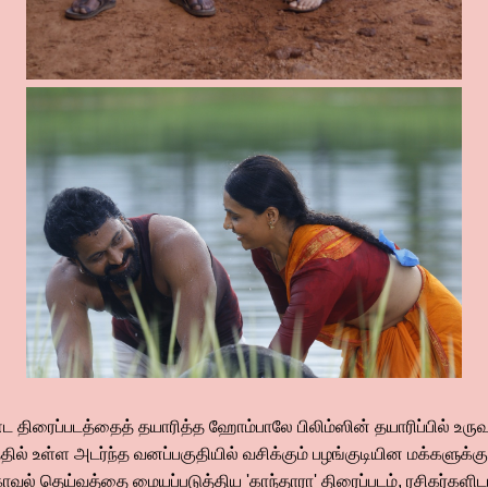
ாண்ட திரைப்படத்தைத் தயாரித்த ஹோம்பாலே பிலிம்ஸின் தயாரிப்பில் உர
த்தில் உள்ள அடர்ந்த வனப்பகுதியில் வசிக்கும் பழங்குடியின மக்களுக
 காவல் தெய்வத்தை மையப்படுத்திய 'காந்தாரா' திரைப்படம், ரசிகர்களிட