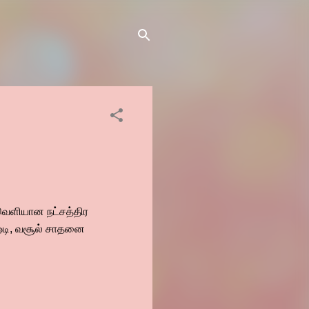
ு வெளியான நட்சத்திர
 ஓடி, வசூல் சாதனை