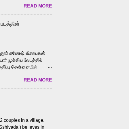
READ MORE
y celebrated playback
nown for memorable songs
i” from 7 Aum Arivu,
 படத்தின்
le languages, making him
aying memorable
cross the Tamil,
க்குநர் கணேஷ் விநாயகன்
ோர் முக்கிய வேடத்தில்
்திப்பு சென்னையில்
வான்' திரைப்படத்தில்
READ MORE
ய், பேபி கிருத்திகா,
. சுகுமார் ஒளிப்பதிவு
ிறார். லால்குடி
 பணிகளை
ம் இந்தத் திரைப்படத்தை 90
ன் தயாரித்திருக்கிறார்.
 couples in a village.
 Sshivada ) believes in