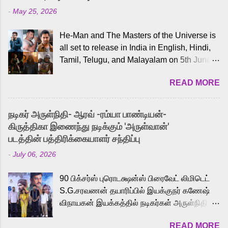
-
May 25, 2026
He-Man and The Masters of the Universe is
all set to release in India in English, Hindi,
Tamil, Telugu, and Malayalam on 5th June,
2026. While the English trailer has already
READ MORE
received a lot of love from cult He-Man fans
and offered audiences an exciting glimpse
into the world of Eternia, the recently
நடிகர் அருள்நிதி- ஆரவ் -ரம்யா பாண்டியன்-
released Tamil trailer has also generated
கிருத்திகா இணைந்து நடிக்கும் 'அருள்வான்'
strong excitement among Tamil audiences.
படத்தின் பத்திரிக்கையாளர் சந்திப்பு
Adding to the growing buzz is the film’s
-
July 06, 2026
powerful Tamil voice cast led by celebrated
playback singer Karthik, who lends his voice
90 பிக்சர்ஸ் புரொடக்ஷன்ஸ் பிரைவேட் லிமிடெட்
to the iconic superhero He-Man. Known for
S.G.சரவணன் தயாரிப்பில் இயக்குநர் கணேஷ்
memorable songs like “Behene De” from
விநாயகன் இயக்கத்தில் நடிகர்கள் அருள்நிதி -
Raavan, “Oru Maalai” from Ghajini, and
ஆரவ் ,ரம்யா பாண்டியன் -கிருத்திகா ஆகியோர்
“Mun Andhi” from 7 Aum Arivu, Karthik is
READ MORE
முக்கிய வேடத்தில் இணைந்து நடித்திருக்கும்