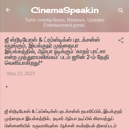
Skip to main content
CinemaSpeak.in
Tamil cinema News, Reviews, Updates
Entertainment portal.
ஜீ ஸ்டூடியோஸ் & ட்ரம்ஸ்டிக்ஸ் புரடக்சன்ஸ்
வழங்கும், இயக்குநர் முத்தையா
இயக்கத்தில், ஆர்யா நடிக்கும் 'காதர் பாட்சா
என்ற முத்துராமலிங்கம்' படம் ஜூன் 2-ம் தேதி
வெளியாகிறது!*
-
May 13, 2023
*
ஜீ ஸ்டூடியோஸ் & ட்ரம்ஸ்டிக்ஸ் புரடக்சன்ஸ் தயாரிப்பில், இயக்குநர்
முத்தையா இயக்கத்தில், நடிகர் ஆர்யா நடிப்பில் கிராமத்துப்
பின்னணியில் உருவாகியுள்ள ஆக்சன் கமர்ஷியல் திரைப்படம்