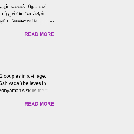
க்குநர் கணேஷ் விநாயகன்
ோர் முக்கிய வேடத்தில்
்திப்பு சென்னையில்
வான்' திரைப்படத்தில்
READ MORE
ய், பேபி கிருத்திகா,
. சுகுமார் ஒளிப்பதிவு
ிறார். லால்குடி
 பணிகளை
ம் இந்தத் திரைப்படத்தை 90
ன் தயாரித்திருக்கிறார்.
 couples in a village.
 Sshivada ) believes in
Adhyaman's skills the task
n Andhra Pradesh. As they
READ MORE
 dating back to 1995.
them? What obstacles and
ts is a slow burn but
es set the backdrop and
n the cops and villainous