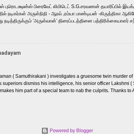
m, and Telugu versions. Joining them is Action King Arjun...
ர்ஸ் புரொடக்ஷன்ஸ் பிரைவேட் லிமிடெட் S.G.சரவணன் தயாரிப்பில் இய
ில் நடிகர்கள் அருள்நிதி - ஆரவ் ,ரம்யா பாண்டியன் -கிருத்திகா ஆகிய
நடித்திருக்கும் 'அருள்வான்' திரைப்படத்தினை பத்திரிக்கையாளர் சந
து. இயக்குநர் கணேஷ் விநாயகன் இயக்கத்தில் உருவாகியுள்ள 'அருள்
ி, ஆரவ், காளி வெங்கட், ரம்யா பாண்டியன், வி டி வி கணேஷ் , ஜான் விஜ
ீரன்' சரவணன், ஹரிஷ் உத்தமன் உள்ளிட்ட பலர் நடித்திருக்கிறார்கள். எம்
்கும் இந்த திரைப்படத்திற்கு ஜீ. வி. பிரகாஷ் குமார் இசையமைத்திருக்க
Thadayam
ா கலை இயக்கத்தை கவனிக்க.. லாரன்ஸ் கிஷோர் படத் தொகுப்பு
டிருக்கிறார். கல்வியின் அவசியத்தை வலியுறுத்தி தயாராகி இருக்கு
் புரொடக்ஷன்ஸ் பிரைவேட் லிமிடெட் சார்பில் தயாரிப்பாளர் எஸ் ஜி சரவண
man ( Samuthirakani ) investigates a gruesome twin murder of 2
ை சக்தி பிலிம் ஃபேக்டரி நிறுவனம் சார்பில் சக்திவேலன் வழங...
s superiors dismiss his intelligence, his senior officer Lakshmi (
makes him part of a special team to nab the culprits. Thanks to 
nages to trace possible suspects in a hamlet in a border town i
 dig deeper, several layers emerge which link the case to events
 the kiĺlers ? Do cops Adhyaman and Lakshmi manage to nab 
come in their way? The crime story allegedly based on true even
 cat -and- mouse investigative cop thriller. The first few episod
Powered by Blogger
r details. What follows is a chilling series of encounters betwee