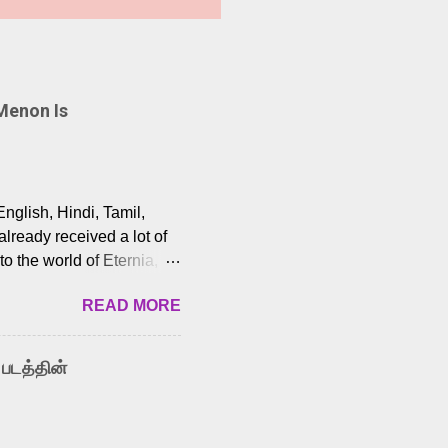
Menon Is
English, Hindi, Tamil,
lready received a lot of
o the world of Eternia,
t among Tamil audiences.
READ MORE
y celebrated playback
nown for memorable songs
i” from 7 Aum Arivu,
 படத்தின்
le languages, making him
aying memorable
cross the Tamil,