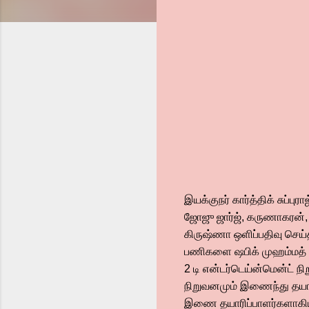
இயக்குநர் கார்த்திக் சுப்பு
ஜோஜு ஜார்ஜ், கருணாகரன், நாச
கிருஷ்ணா ஒளிப்பதிவு செய்
பணிகளை ஷபிக் முஹம்மத் அ
2 டி என்டர்டெய்ன்மென்ட் ந
நிறுவனமும் இணைந்து தயாரித
இணை தயாரிப்பாளர்களாகியி