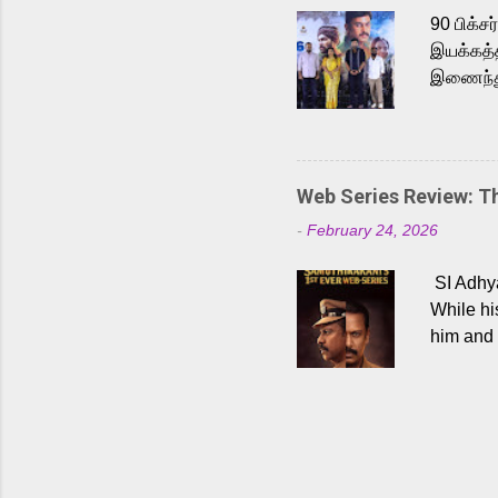
Malayala
90 பிக்ச
இயக்கத்த
இணைந்து 
நடைபெற்ற
அருள்நித
'பருத்திவ
செய்திருக
Web Series Review: 
இளையராஜ
-
February 24, 2026
மேற்கொண்
பிக்சர்ஸ
SI Adhya
இப்படத்த
While hi
him and 
force ma
begin to
Who are
dangers 
gripping
characte