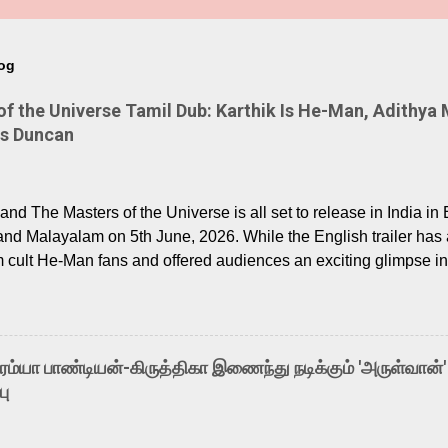
log
 the Universe Tamil Dub: Karthik Is He-Man, Adithya 
Is Duncan
nd The Masters of the Universe is all set to release in India in 
and Malayalam on 5th June, 2026. While the English trailer has a
m cult He-Man fans and offered audiences an exciting glimpse int
ntly released Tamil trailer has also generated strong excitemen
o the growing buzz is the film’s powerful Tamil voice cast led b
arthik, who lends his voice to the iconic superhero He-Man. K
hene De” from Raavan, “Oru Maalai” from Ghajini, and “Mun Andh
-ரம்யா பாண்டியன்-கிருத்திகா இணைந்து நடிக்கும் 'அருள்வான்'
is loved for his versatile voice and strong command over multip
பு
 fit for the legendary character. Adithya Menon, known for portr
sts across South Indian cinema, voices the menacing Skeletor a