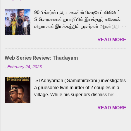
powerful Tamil voice cast led by celebrated
playback singer Karthik, who lends his voice
90 பிக்சர்ஸ் புரொடக்ஷன்ஸ் பிரைவேட் லிமிடெட்
to the iconic superhero He-Man. Known for
S.G.சரவணன் தயாரிப்பில் இயக்குநர் கணேஷ்
memorable songs like “Behene De” from
விநாயகன் இயக்கத்தில் நடிகர்கள் அருள்நிதி -
Raavan, “Oru Maalai” from Ghajini, and
ஆரவ் ,ரம்யா பாண்டியன் -கிருத்திகா ஆகியோர்
“Mun Andhi” from 7 Aum Arivu, Karthik is
READ MORE
முக்கிய வேடத்தில் இணைந்து நடித்திருக்கும்
loved for his versatile voice and strong
'அருள்வான்' திரைப்படத்தினை
command over multiple languages, making
பத்திரிக்கையாளர் சந்திப்பு சென்னையில்
him a strong fit for the legendary character.
Web Series Review: Thadayam
நடைபெற்றது. இயக்குநர் கணேஷ் விநாயகன்
Adithya Menon, known for portraying
-
February 24, 2026
இயக்கத்தில் உருவாகியுள்ள 'அருள்வான்'
memorable antagonists across South Indian
திரைப்படத்தில் அருள்நிதி, ஆரவ், காளி
cinema, voices the menacing Skeletor
SI Adhyaman ( Samuthirakani ) investigates
வெங்கட், ரம்யா பாண்டியன், வி டி வி கணேஷ் ,
across the Tamil, Malayalam, and Telugu
a gruesome twin murder of 2 couples in a
ஜான் விஜய், பேபி கிருத்திகா, 'பருத்திவீரன்'
versions. Joining them is Action King Arjun...
village. While his superiors dismiss his
சரவணன், ஹரிஷ் உத்தமன் உள்ளிட்ட பலர்
intelligence, his senior officer Lakshmi (
நடித்திருக்கிறார்கள். எம். சுகுமார் ஒளிப்பதிவு
READ MORE
Sshivada ) believes in him and makes him
செய்திருக்கும் இந்த திரைப்படத்திற்கு ஜீ. வி.
part of a special team to nab the culprits.
பிரகாஷ் குமார் இசையமைத்திருக்கிறார்.
Thanks to Adhyaman's skills the task force
லால்குடி இளையராஜா கலை இயக்கத்தை
manages to trace possible suspects in a