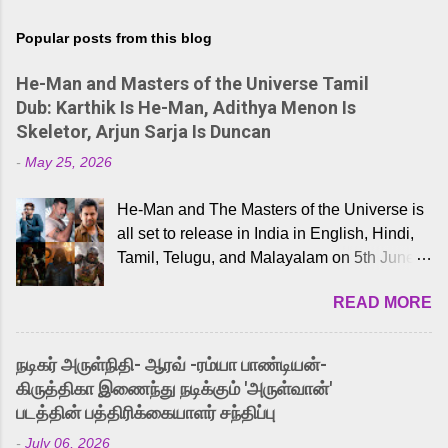
Popular posts from this blog
He-Man and Masters of the Universe Tamil
Dub: Karthik Is He-Man, Adithya Menon Is
Skeletor, Arjun Sarja Is Duncan
-
May 25, 2026
He-Man and The Masters of the Universe is
all set to release in India in English, Hindi,
Tamil, Telugu, and Malayalam on 5th June,
2026. While the English trailer has already
READ MORE
received a lot of love from cult He-Man fans
and offered audiences an exciting glimpse
into the world of Eternia, the recently
நடிகர் அருள்நிதி- ஆரவ் -ரம்யா பாண்டியன்-
released Tamil trailer has also generated
கிருத்திகா இணைந்து நடிக்கும் 'அருள்வான்'
strong excitement among Tamil audiences.
படத்தின் பத்திரிக்கையாளர் சந்திப்பு
Adding to the growing buzz is the film’s
-
July 06, 2026