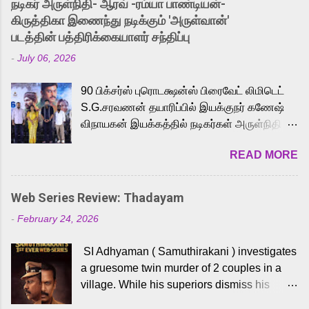
நடிகர் அருள்நிதி- ஆரவ் -ரம்யா பாண்டியன்-
released Tamil trailer has also generated
கிருத்திகா இணைந்து நடிக்கும் 'அருள்வான்'
strong excitement among Tamil audiences.
படத்தின் பத்திரிக்கையாளர் சந்திப்பு
Adding to the growing buzz is the film’s
-
July 06, 2026
powerful Tamil voice cast led by celebrated
playback singer Karthik, who lends his voice
90 பிக்சர்ஸ் புரொடக்ஷன்ஸ் பிரைவேட் லிமிடெட்
to the iconic superhero He-Man. Known for
S.G.சரவணன் தயாரிப்பில் இயக்குநர் கணேஷ்
memorable songs like “Behene De” from
விநாயகன் இயக்கத்தில் நடிகர்கள் அருள்நிதி -
Raavan, “Oru Maalai” from Ghajini, and
ஆரவ் ,ரம்யா பாண்டியன் -கிருத்திகா ஆகியோர்
“Mun Andhi” from 7 Aum Arivu, Karthik is
READ MORE
முக்கிய வேடத்தில் இணைந்து நடித்திருக்கும்
loved for his versatile voice and strong
'அருள்வான்' திரைப்படத்தினை
command over multiple languages, making
பத்திரிக்கையாளர் சந்திப்பு சென்னையில்
him a strong fit for the legendary character.
Web Series Review: Thadayam
நடைபெற்றது. இயக்குநர் கணேஷ் விநாயகன்
Adithya Menon, known for portraying
-
February 24, 2026
இயக்கத்தில் உருவாகியுள்ள 'அருள்வான்'
memorable antagonists across South Indian
திரைப்படத்தில் அருள்நிதி, ஆரவ், காளி
cinema, voices the menacing Skeletor
SI Adhyaman ( Samuthirakani ) investigates
வெங்கட், ரம்யா பாண்டியன், வி டி வி கணேஷ் ,
across the Tamil, Malayalam, and Telugu
a gruesome twin murder of 2 couples in a
ஜான் விஜய், பேபி கிருத்திகா, 'பருத்திவீரன்'
versions. Joining them is Action King Arjun...
village. While his superiors dismiss his
சரவணன், ஹரிஷ் உத்தமன் உள்ளிட்ட பலர்
intelligence, his senior officer Lakshmi (
நடித்திருக்கிறார்கள். எம். சுகுமார் ஒளிப்பதிவு