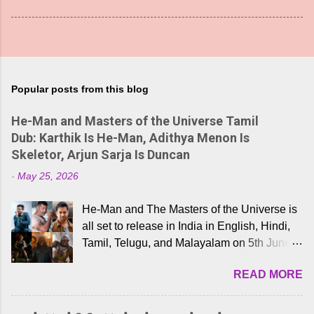
Popular posts from this blog
He-Man and Masters of the Universe Tamil
Dub: Karthik Is He-Man, Adithya Menon Is
Skeletor, Arjun Sarja Is Duncan
-
May 25, 2026
He-Man and The Masters of the Universe is
all set to release in India in English, Hindi,
Tamil, Telugu, and Malayalam on 5th June,
2026. While the English trailer has already
READ MORE
received a lot of love from cult He-Man fans
and offered audiences an exciting glimpse
into the world of Eternia, the recently