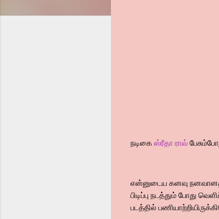
நடிகை
ஸ்ரீதா ராவ்
பேசும்போ
என்னுடைய கனவு நனவானதில் ம
பிடிப்பு நடத்தும் போது வ
படத்தில் பணியாற்றியிருக்க