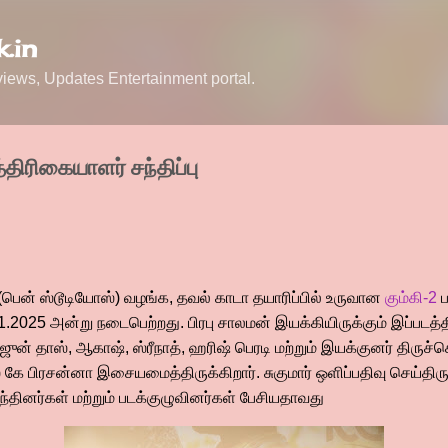
Skip to main content
.in
ews, Updates Entertainment portal.
்திரிகையாளர் சந்திப்பு
 (பென் ஸ்டூடியோஸ்) வழங்க, தவல் காடா தயாரிப்பில் உருவான
கும்கி-2
ப
1.2025 அன்று நடைபெற்றது. பிரபு சாலமன் இயக்கியிருக்கும் இப்படத்
்ஜுன் தாஸ், ஆகாஷ், ஸ்ரீநாத், ஹரிஷ் பெரடி மற்றும் இயக்குனர் திருச்செ
ஸ் கே பிரசன்னா இசையமைத்திருக்கிறார். சுகுமார் ஒளிப்பதிவு செய்திரு
ந்தினர்கள் மற்றும் படக்குழுவினர்கள் பேசியதாவது