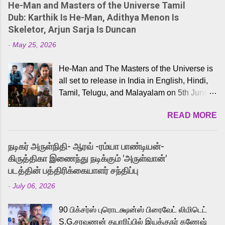
He-Man and Masters of the Universe Tamil
Dub: Karthik Is He-Man, Adithya Menon Is
Skeletor, Arjun Sarja Is Duncan
-
May 25, 2026
He-Man and The Masters of the Universe is
all set to release in India in English, Hindi,
Tamil, Telugu, and Malayalam on 5th June,
2026. While the English trailer has already
READ MORE
received a lot of love from cult He-Man fans
and offered audiences an exciting glimpse
into the world of Eternia, the recently
நடிகர் அருள்நிதி- ஆரவ் -ரம்யா பாண்டியன்-
released Tamil trailer has also generated
கிருத்திகா இணைந்து நடிக்கும் 'அருள்வான்'
strong excitement among Tamil audiences.
படத்தின் பத்திரிக்கையாளர் சந்திப்பு
Adding to the growing buzz is the film’s
-
July 06, 2026
powerful Tamil voice cast led by celebrated
playback singer Karthik, who lends his voice
90 பிக்சர்ஸ் புரொடக்ஷன்ஸ் பிரைவேட் லிமிடெட்
to the iconic superhero He-Man. Known for
S.G.சரவணன் தயாரிப்பில் இயக்குநர் கணேஷ்