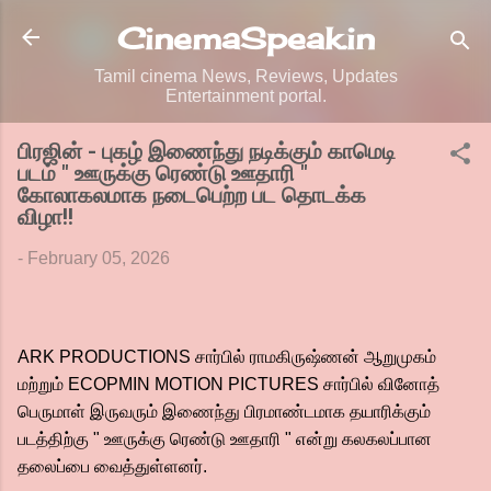
Skip to main content
CinemaSpeak.in
Tamil cinema News, Reviews, Updates
Entertainment portal.
பிரஜின் - புகழ் இணைந்து நடிக்கும் காமெடி
படம் " ஊருக்கு ரெண்டு ஊதாரி "
கோலாகலமாக நடைபெற்ற பட தொடக்க
விழா!!
-
February 05, 2026
ARK PRODUCTIONS சார்பில் ராமகிருஷ்ணன் ஆறுமுகம்
மற்றும் ECOPMIN MOTION PICTURES சார்பில் வினோத்
பெருமாள் இருவரும் இணைந்து பிரமாண்டமாக தயாரிக்கும்
படத்திற்கு " ஊருக்கு ரெண்டு ஊதாரி " என்று கலகலப்பான
தலைப்பை வைத்துள்ளனர்.