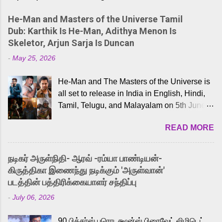
He-Man and Masters of the Universe Tamil
Dub: Karthik Is He-Man, Adithya Menon Is
Skeletor, Arjun Sarja Is Duncan
-
May 25, 2026
He-Man and The Masters of the Universe is
all set to release in India in English, Hindi,
Tamil, Telugu, and Malayalam on 5th June,
2026. While the English trailer has already
READ MORE
received a lot of love from cult He-Man fans
and offered audiences an exciting glimpse
into the world of Eternia, the recently
நடிகர் அருள்நிதி- ஆரவ் -ரம்யா பாண்டியன்-
released Tamil trailer has also generated
கிருத்திகா இணைந்து நடிக்கும் 'அருள்வான்'
strong excitement among Tamil audiences.
படத்தின் பத்திரிக்கையாளர் சந்திப்பு
Adding to the growing buzz is the film’s
-
July 06, 2026
powerful Tamil voice cast led by celebrated
playback singer Karthik, who lends his voice
90 பிக்சர்ஸ் புரொடக்ஷன்ஸ் பிரைவேட் லிமிடெட்