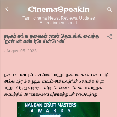
Skip to main content
CinemaSpeak.in
Tamil cinema News, Reviews, Updates
Entertainment portal.
நடிகர் சங்க தலைவர் நாசர் தொடங்கி வைத்த
'நண்பன் என்டர்டெய்ன்மென்ட்
-
August 05, 2023
நண்பன் என்டர்டெய்ன்மென்ட் மற்றும் நண்பன் கலை பண்பாட்டு
ஆய்வு மற்றும் கருவூல மையம்'ஆகியவற்றின் தொடக்க விழா
மற்றும் விருது வழங்கும் விழா சென்னையில் உள்ள வர்த்தக
மையத்தில் கோலாகலமான உற்சாகத்துடன் நடைபெற்றது.