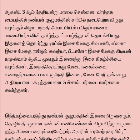
ஆகஸ்ட் 3 ஆம் தேதியன்று மாலை சென்னை வர்த்தக
மையத்தில் நண்பன் குழுமத்தின் சார்பில் நடைபெற்ற விருது
வழங்கும் விழா, மஹதி அகாடமியில் பயிலும் மாணவ
மாணவியர்களின் தமிழ்த்தாய் வாழ்த்துடன் தொடங்கியது.
இதனைத் தொடர்ந்து டிரம்ஸ் இசை மேதை சிவமணி, வீணை
இசை மேதை ராஜேஷ் வைத்யா, பியானோ இசை மேதை லிடியன்
நாதஸ்வரம் ஆகிய மூவரும் இணைந்து இசை நிகழ்ச்சியை
வழங்கினர். இதைத்தொடர்ந்து மேடை நகைச்சுவை
கலைஞர்களான பாலா-குரேஷி இணை, மேடையேறி தங்களது
அதிரடியான பகடித்தனமான பேச்சால் பார்வையாளர்களை
கவர்ந்தனர்.
இந்நிகழ்வையடுத்து நண்பன் குழுமத்தின் இணை நிறுவனரும்,
தொழிலதிபருமான நண்பன் மணிவண்ணன் விழாவிற்கு வருகை
தந்த அனைவரையும் வரவேற்றார். அவரின் வரவேற்புரையில், ''
நண்பன் குழுமம் இந்தியாவிற்கு வருகை தந்திருக்கிறதே ஏன்?