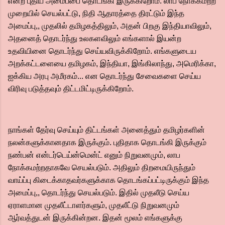
என்ற புதிய அமைப்பை தொடங்கி இருக்கிறோம். லாப நோக்கமற்ற
முறையில் செயல்பட்டு, நிதி ஆதாரத்தை திரட்டும் இந்த
அமைப்பு,, முதலில் தமிழகத்திலும், அதன் பிறகு இந்தியாவிலும்,
அதனைத் தொடர்ந்து உலகளவிலும் எங்களால் இயன்ற
உதவியினை தொடர்ந்து செய்யவிருக்கிறோம். எங்களுடைய
அறக்கட்டளையை தமிழகம், இந்தியா, இங்கிலாந்து, அமெரிக்கா,
ஐக்கிய அரபு அமீரகம்... என தொடர்ந்து சேவைகளை செய்ய
விரிவு படுத்தவும் திட்டமிட்டிருக்கிறோம்.
நாங்கள் தேர்வு செய்யும் திட்டங்கள் அனைத்தும் தமிழர்களின்
நலன்களுக்கானதாக இருக்கும். புதிதாக தொடங்கி இருக்கும்
நண்பன் என்டர்டெய்ன்மென்ட் எனும் நிறுவனமும், லாப
நோக்கமற்றதாகவே செயல்படும். அதிலும் திறமையிருந்தும்
வாய்ப்பு கிடைக்காதவர்களுக்காக தொடங்கப்பட்டிருக்கும் இந்த
அமைப்பு,, தொடர்ந்து செயல்படும். இதில் முதலீடு செய்ய
ஏராளமான முதலீட்டாளர்களும், முதலீட்டு நிறுவனமும்
ஆர்வத்துடன் இருக்கின்றன. இதன் மூலம் எங்களுக்கு