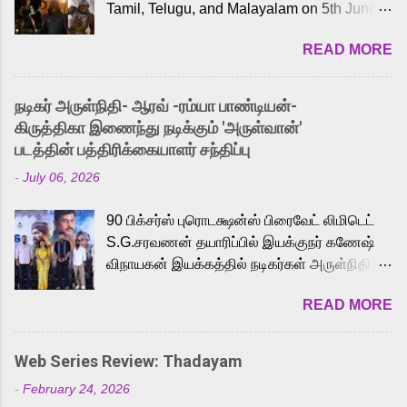
Tamil, Telugu, and Malayalam on 5th June,
2026. While the English trailer has already
READ MORE
received a lot of love from cult He-Man fans
and offered audiences an exciting glimpse
into the world of Eternia, the recently
நடிகர் அருள்நிதி- ஆரவ் -ரம்யா பாண்டியன்-
released Tamil trailer has also generated
கிருத்திகா இணைந்து நடிக்கும் 'அருள்வான்'
strong excitement among Tamil audiences.
படத்தின் பத்திரிக்கையாளர் சந்திப்பு
Adding to the growing buzz is the film’s
-
July 06, 2026
powerful Tamil voice cast led by celebrated
playback singer Karthik, who lends his voice
90 பிக்சர்ஸ் புரொடக்ஷன்ஸ் பிரைவேட் லிமிடெட்
to the iconic superhero He-Man. Known for
S.G.சரவணன் தயாரிப்பில் இயக்குநர் கணேஷ்
memorable songs like “Behene De” from
விநாயகன் இயக்கத்தில் நடிகர்கள் அருள்நிதி -
Raavan, “Oru Maalai” from Ghajini, and
ஆரவ் ,ரம்யா பாண்டியன் -கிருத்திகா ஆகியோர்
“Mun Andhi” from 7 Aum Arivu, Karthik is
READ MORE
முக்கிய வேடத்தில் இணைந்து நடித்திருக்கும்
loved for his versatile voice and strong
'அருள்வான்' திரைப்படத்தினை
command over multiple languages, making
பத்திரிக்கையாளர் சந்திப்பு சென்னையில்
him a strong fit for the legendary character.
Web Series Review: Thadayam
நடைபெற்றது. இயக்குநர் கணேஷ் விநாயகன்
Adithya Menon, known for portraying
-
February 24, 2026
இயக்கத்தில் உருவாகியுள்ள 'அருள்வான்'
memorable antagonists across South Indian