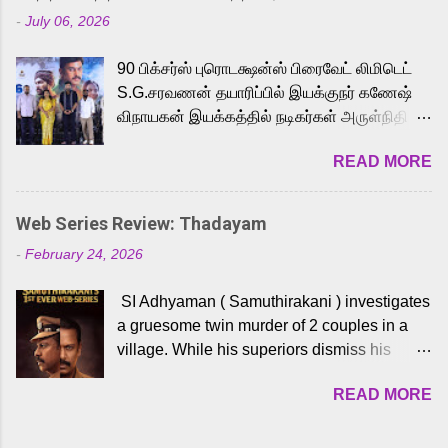
Adding to the growing buzz is the film’s
-
July 06, 2026
powerful Tamil voice cast led by celebrated
playback singer Karthik, who lends his voice
90 பிக்சர்ஸ் புரொடக்ஷன்ஸ் பிரைவேட் லிமிடெட்
to the iconic superhero He-Man. Known for
S.G.சரவணன் தயாரிப்பில் இயக்குநர் கணேஷ்
memorable songs like “Behene De” from
விநாயகன் இயக்கத்தில் நடிகர்கள் அருள்நிதி -
Raavan, “Oru Maalai” from Ghajini, and
ஆரவ் ,ரம்யா பாண்டியன் -கிருத்திகா ஆகியோர்
“Mun Andhi” from 7 Aum Arivu, Karthik is
READ MORE
முக்கிய வேடத்தில் இணைந்து நடித்திருக்கும்
loved for his versatile voice and strong
'அருள்வான்' திரைப்படத்தினை
command over multiple languages, making
பத்திரிக்கையாளர் சந்திப்பு சென்னையில்
him a strong fit for the legendary character.
Web Series Review: Thadayam
நடைபெற்றது. இயக்குநர் கணேஷ் விநாயகன்
Adithya Menon, known for portraying
-
February 24, 2026
இயக்கத்தில் உருவாகியுள்ள 'அருள்வான்'
memorable antagonists across South Indian
திரைப்படத்தில் அருள்நிதி, ஆரவ், காளி
cinema, voices the menacing Skeletor
SI Adhyaman ( Samuthirakani ) investigates
வெங்கட், ரம்யா பாண்டியன், வி டி வி கணேஷ் ,
across the Tamil, Malayalam, and Telugu
a gruesome twin murder of 2 couples in a
ஜான் விஜய், பேபி கிருத்திகா, 'பருத்திவீரன்'
versions. Joining them is Action King Arjun...
village. While his superiors dismiss his
சரவணன், ஹரிஷ் உத்தமன் உள்ளிட்ட பலர்
intelligence, his senior officer Lakshmi (
நடித்திருக்கிறார்கள். எம். சுகுமார் ஒளிப்பதிவு
READ MORE
Sshivada ) believes in him and makes him
செய்திருக்கும் இந்த திரைப்படத்திற்கு ஜீ. வி.
part of a special team to nab the culprits.
பிரகாஷ் குமார் இசையமைத்திருக்கிறார்.
Thanks to Adhyaman's skills the task force