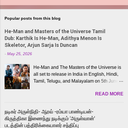
Popular posts from this blog
He-Man and Masters of the Universe Tamil
Dub: Karthik Is He-Man, Adithya Menon Is
Skeletor, Arjun Sarja Is Duncan
-
May 25, 2026
He-Man and The Masters of the Universe is
all set to release in India in English, Hindi,
Tamil, Telugu, and Malayalam on 5th June,
2026. While the English trailer has already
READ MORE
received a lot of love from cult He-Man fans
and offered audiences an exciting glimpse
into the world of Eternia, the recently
நடிகர் அருள்நிதி- ஆரவ் -ரம்யா பாண்டியன்-
released Tamil trailer has also generated
கிருத்திகா இணைந்து நடிக்கும் 'அருள்வான்'
strong excitement among Tamil audiences.
படத்தின் பத்திரிக்கையாளர் சந்திப்பு