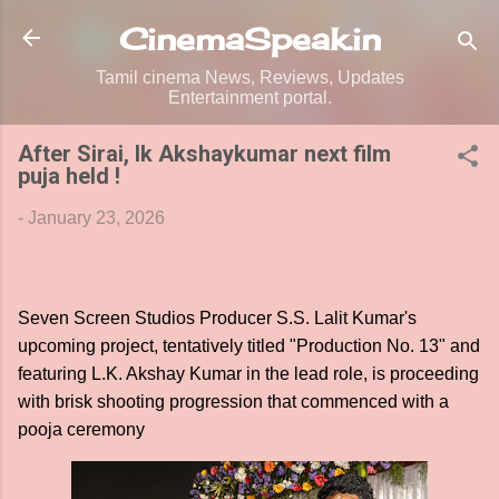
Skip to main content
CinemaSpeak.in
Tamil cinema News, Reviews, Updates
Entertainment portal.
After Sirai, lk Akshaykumar next film
puja held !
-
January 23, 2026
Seven Screen Studios Producer S.S. Lalit Kumar's
upcoming project, tentatively titled "Production No. 13" and
featuring L.K. Akshay Kumar in the lead role, is proceeding
with brisk shooting progression that commenced with a
pooja ceremony