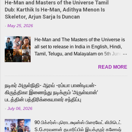
He-Man and Masters of the Universe Tamil
Dub: Karthik Is He-Man, Adithya Menon Is
Skeletor, Arjun Sarja Is Duncan
-
May 25, 2026
He-Man and The Masters of the Universe is
all set to release in India in English, Hindi,
Tamil, Telugu, and Malayalam on 5th June,
2026. While the English trailer has already
READ MORE
received a lot of love from cult He-Man fans
and offered audiences an exciting glimpse
into the world of Eternia, the recently
நடிகர் அருள்நிதி- ஆரவ் -ரம்யா பாண்டியன்-
released Tamil trailer has also generated
கிருத்திகா இணைந்து நடிக்கும் 'அருள்வான்'
strong excitement among Tamil audiences.
படத்தின் பத்திரிக்கையாளர் சந்திப்பு
Adding to the growing buzz is the film’s
-
July 06, 2026
powerful Tamil voice cast led by celebrated
playback singer Karthik, who lends his voice
90 பிக்சர்ஸ் புரொடக்ஷன்ஸ் பிரைவேட் லிமிடெட்
to the iconic superhero He-Man. Known for
S.G.சரவணன் தயாரிப்பில் இயக்குநர் கணேஷ்
memorable songs like “Behene De” from