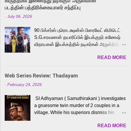
கிருத்திகா இணைந்து நடிக்கும் 'அருள்வான்'
strong excitement among Tamil audiences.
படத்தின் பத்திரிக்கையாளர் சந்திப்பு
Adding to the growing buzz is the film’s
-
July 06, 2026
powerful Tamil voice cast led by celebrated
playback singer Karthik, who lends his voice
90 பிக்சர்ஸ் புரொடக்ஷன்ஸ் பிரைவேட் லிமிடெட்
to the iconic superhero He-Man. Known for
S.G.சரவணன் தயாரிப்பில் இயக்குநர் கணேஷ்
memorable songs like “Behene De” from
விநாயகன் இயக்கத்தில் நடிகர்கள் அருள்நிதி -
Raavan, “Oru Maalai” from Ghajini, and
ஆரவ் ,ரம்யா பாண்டியன் -கிருத்திகா ஆகியோர்
“Mun Andhi” from 7 Aum Arivu, Karthik is
READ MORE
முக்கிய வேடத்தில் இணைந்து நடித்திருக்கும்
loved for his versatile voice and strong
'அருள்வான்' திரைப்படத்தினை
command over multiple languages, making
பத்திரிக்கையாளர் சந்திப்பு சென்னையில்
him a strong fit for the legendary character.
Web Series Review: Thadayam
நடைபெற்றது. இயக்குநர் கணேஷ் விநாயகன்
Adithya Menon, known for portraying
-
February 24, 2026
இயக்கத்தில் உருவாகியுள்ள 'அருள்வான்'
memorable antagonists across South Indian
திரைப்படத்தில் அருள்நிதி, ஆரவ், காளி
cinema, voices the menacing Skeletor
SI Adhyaman ( Samuthirakani ) investigates
வெங்கட், ரம்யா பாண்டியன், வி டி வி கணேஷ் ,
across the Tamil, Malayalam, and Telugu
a gruesome twin murder of 2 couples in a
ஜான் விஜய், பேபி கிருத்திகா, 'பருத்திவீரன்'
versions. Joining them is Action King Arjun...
village. While his superiors dismiss his
சரவணன், ஹரிஷ் உத்தமன் உள்ளிட்ட பலர்
intelligence, his senior officer Lakshmi (
நடித்திருக்கிறார்கள். எம். சுகுமார் ஒளிப்பதிவு
READ MORE
Sshivada ) believes in him and makes him
செய்திருக்கும் இந்த திரைப்படத்திற்கு ஜீ. வி.