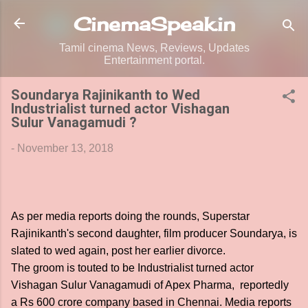
Skip to main content
CinemaSpeak.in
Tamil cinema News, Reviews, Updates
Entertainment portal.
Soundarya Rajinikanth to Wed
Industrialist turned actor Vishagan
Sulur Vanagamudi ?
-
November 13, 2018
As per media reports doing the rounds, Superstar
Rajinikanth's second daughter, film producer Soundarya, is
slated to wed again, post her earlier divorce.
The groom is touted to be Industrialist turned actor
Vishagan Sulur Vanagamudi of Apex Pharma, reportedly
a Rs 600 crore company based in Chennai. Media reports