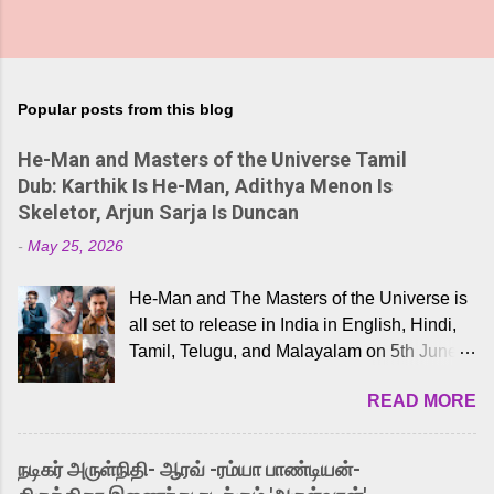
Popular posts from this blog
He-Man and Masters of the Universe Tamil
Dub: Karthik Is He-Man, Adithya Menon Is
Skeletor, Arjun Sarja Is Duncan
-
May 25, 2026
He-Man and The Masters of the Universe is
all set to release in India in English, Hindi,
Tamil, Telugu, and Malayalam on 5th June,
2026. While the English trailer has already
READ MORE
received a lot of love from cult He-Man fans
and offered audiences an exciting glimpse
into the world of Eternia, the recently
நடிகர் அருள்நிதி- ஆரவ் -ரம்யா பாண்டியன்-
released Tamil trailer has also generated