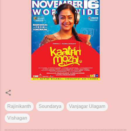
Rajinikanth
Soundarya
Vanjagar Ulagam
Vishagan