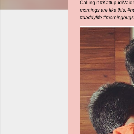
Calling it #KattupudiVaid
mornings are like this.
#h
#daddylife #morninghugs