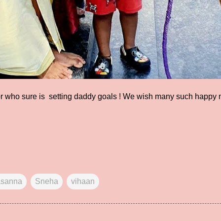
tor who sure is setting daddy goals ! We wish many such happy 
asanna
Sneha
vihaan