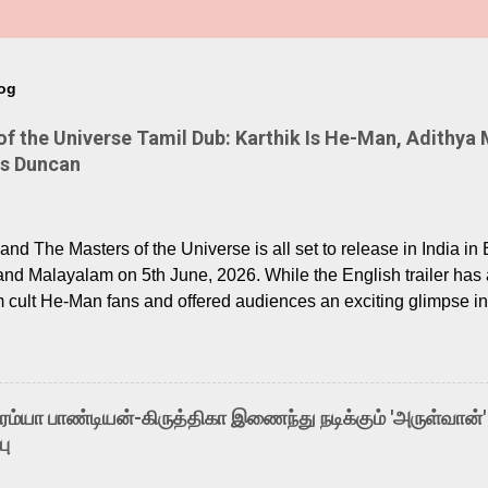
log
 the Universe Tamil Dub: Karthik Is He-Man, Adithya 
Is Duncan
nd The Masters of the Universe is all set to release in India in 
and Malayalam on 5th June, 2026. While the English trailer has a
m cult He-Man fans and offered audiences an exciting glimpse int
ntly released Tamil trailer has also generated strong excitemen
o the growing buzz is the film’s powerful Tamil voice cast led b
arthik, who lends his voice to the iconic superhero He-Man. K
hene De” from Raavan, “Oru Maalai” from Ghajini, and “Mun Andh
-ரம்யா பாண்டியன்-கிருத்திகா இணைந்து நடிக்கும் 'அருள்வான்'
is loved for his versatile voice and strong command over multip
பு
 fit for the legendary character. Adithya Menon, known for portr
sts across South Indian cinema, voices the menacing Skeletor a