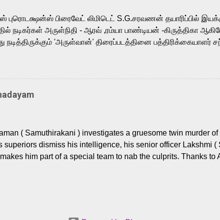
m, and Telugu versions. Joining them is Action King Arjun...
ர்ஸ் புரொடக்ஷன்ஸ் பிரைவேட் லிமிடெட் S.G.சரவணன் தயாரிப்பில் இய
ில் நடிகர்கள் அருள்நிதி - ஆரவ் ,ரம்யா பாண்டியன் -கிருத்திகா ஆகிய
நடித்திருக்கும் 'அருள்வான்' திரைப்படத்தினை பத்திரிக்கையாளர் சந
து. இயக்குநர் கணேஷ் விநாயகன் இயக்கத்தில் உருவாகியுள்ள 'அருள்
ி, ஆரவ், காளி வெங்கட், ரம்யா பாண்டியன், வி டி வி கணேஷ் , ஜான் விஜ
ீரன்' சரவணன், ஹரிஷ் உத்தமன் உள்ளிட்ட பலர் நடித்திருக்கிறார்கள். எம்
்கும் இந்த திரைப்படத்திற்கு ஜீ. வி. பிரகாஷ் குமார் இசையமைத்திருக்க
Thadayam
ா கலை இயக்கத்தை கவனிக்க.. லாரன்ஸ் கிஷோர் படத் தொகுப்பு
டிருக்கிறார். கல்வியின் அவசியத்தை வலியுறுத்தி தயாராகி இருக்கு
் புரொடக்ஷன்ஸ் பிரைவேட் லிமிடெட் சார்பில் தயாரிப்பாளர் எஸ் ஜி சரவண
man ( Samuthirakani ) investigates a gruesome twin murder of 2
ை சக்தி பிலிம் ஃபேக்டரி நிறுவனம் சார்பில் சக்திவேலன் வழங...
s superiors dismiss his intelligence, his senior officer Lakshmi (
makes him part of a special team to nab the culprits. Thanks to 
nages to trace possible suspects in a hamlet in a border town i
 dig deeper, several layers emerge which link the case to events
 the kiĺlers ? Do cops Adhyaman and Lakshmi manage to nab 
come in their way? The crime story allegedly based on true even
 cat -and- mouse investigative cop thriller. The first few episod