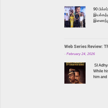
Malayala
90 பிக்ச
இயக்கத்த
இணைந்து 
நடைபெற்ற
அருள்நித
'பருத்திவ
செய்திருக
Web Series Review: 
இளையராஜ
-
February 24, 2026
மேற்கொண்
பிக்சர்ஸ
SI Adhya
இப்படத்த
While hi
him and 
force ma
begin to
Who are
dangers 
gripping