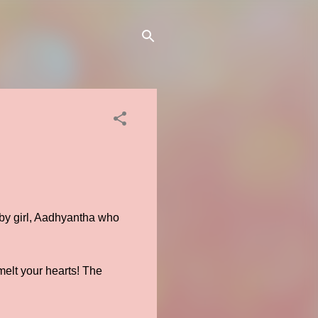
aby girl, Aadhyantha who
melt your hearts! The