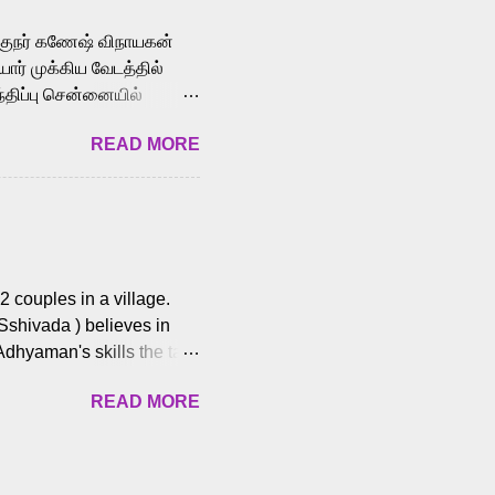
க்குநர் கணேஷ் விநாயகன்
ோர் முக்கிய வேடத்தில்
்திப்பு சென்னையில்
வான்' திரைப்படத்தில்
READ MORE
ய், பேபி கிருத்திகா,
. சுகுமார் ஒளிப்பதிவு
ிறார். லால்குடி
 பணிகளை
ம் இந்தத் திரைப்படத்தை 90
ன் தயாரித்திருக்கிறார்.
 couples in a village.
 Sshivada ) believes in
Adhyaman's skills the task
n Andhra Pradesh. As they
READ MORE
 dating back to 1995.
them? What obstacles and
ts is a slow burn but
es set the backdrop and