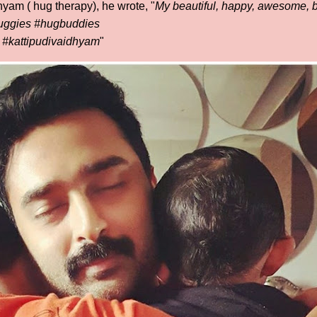
hyam ( hug therapy), he wrote, "
My beautiful, happy, awesome, 
uggies #hugbuddies
 #kattipudivaidhyam
"