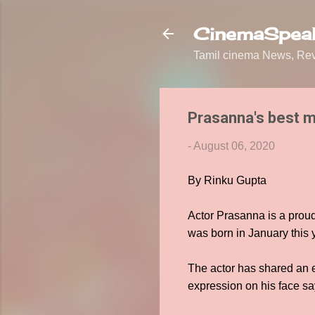
CinemaSpeak
Tamil cinema News, Revi
Prasanna's best m
-
August 06, 2020
By Rinku Gupta
Actor Prasanna is a proud
was born in January this 
The actor has shared an e
expression on his face says