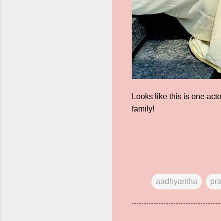
Looks like this is one ac
family!
aadhyantha
pr