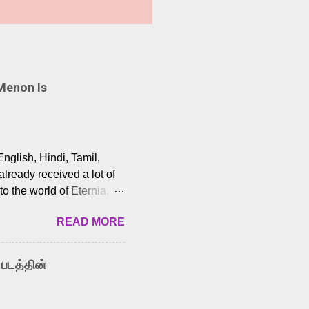
Menon Is
English, Hindi, Tamil,
lready received a lot of
o the world of Eternia,
t among Tamil audiences.
READ MORE
y celebrated playback
nown for memorable songs
i” from 7 Aum Arivu,
 படத்தின்
le languages, making him
aying memorable
cross the Tamil,