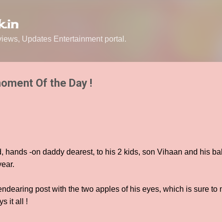
Skip to main content
.in
ews, Updates Entertainment portal.
oment Of the Day !
, hands -on daddy dearest, to his 2 kids, son Vihaan and his b
year.
ndearing post with the two apples of his eyes, which is sure to 
 it all !