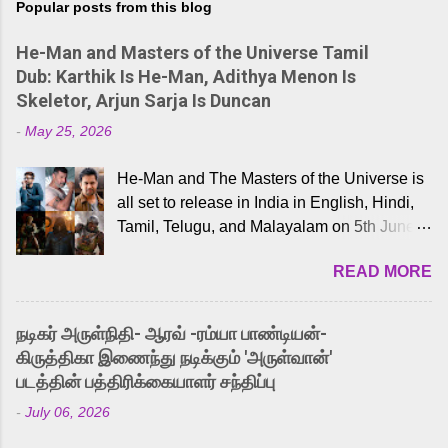
Popular posts from this blog
He-Man and Masters of the Universe Tamil
Dub: Karthik Is He-Man, Adithya Menon Is
Skeletor, Arjun Sarja Is Duncan
-
May 25, 2026
He-Man and The Masters of the Universe is
all set to release in India in English, Hindi,
Tamil, Telugu, and Malayalam on 5th June,
2026. While the English trailer has already
READ MORE
received a lot of love from cult He-Man fans
and offered audiences an exciting glimpse
into the world of Eternia, the recently
நடிகர் அருள்நிதி- ஆரவ் -ரம்யா பாண்டியன்-
released Tamil trailer has also generated
கிருத்திகா இணைந்து நடிக்கும் 'அருள்வான்'
strong excitement among Tamil audiences.
படத்தின் பத்திரிக்கையாளர் சந்திப்பு
Adding to the growing buzz is the film’s
-
July 06, 2026
powerful Tamil voice cast led by celebrated
playback singer Karthik, who lends his voice