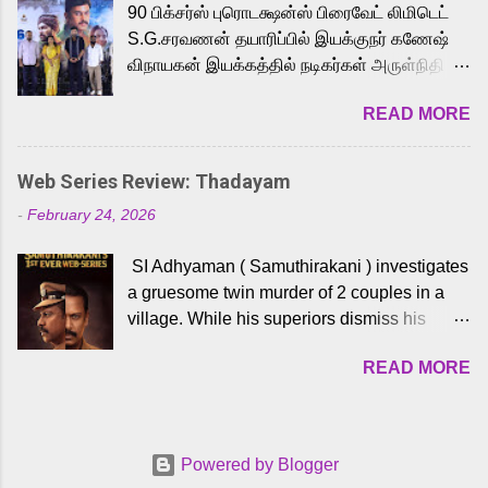
90 பிக்சர்ஸ் புரொடக்ஷன்ஸ் பிரைவேட் லிமிடெட்
to the iconic superhero He-Man. Known for
S.G.சரவணன் தயாரிப்பில் இயக்குநர் கணேஷ்
memorable songs like “Behene De” from
விநாயகன் இயக்கத்தில் நடிகர்கள் அருள்நிதி -
Raavan, “Oru Maalai” from Ghajini, and
ஆரவ் ,ரம்யா பாண்டியன் -கிருத்திகா ஆகியோர்
“Mun Andhi” from 7 Aum Arivu, Karthik is
READ MORE
முக்கிய வேடத்தில் இணைந்து நடித்திருக்கும்
loved for his versatile voice and strong
'அருள்வான்' திரைப்படத்தினை
command over multiple languages, making
பத்திரிக்கையாளர் சந்திப்பு சென்னையில்
him a strong fit for the legendary character.
Web Series Review: Thadayam
நடைபெற்றது. இயக்குநர் கணேஷ் விநாயகன்
Adithya Menon, known for portraying
-
February 24, 2026
இயக்கத்தில் உருவாகியுள்ள 'அருள்வான்'
memorable antagonists across South Indian
திரைப்படத்தில் அருள்நிதி, ஆரவ், காளி
cinema, voices the menacing Skeletor
SI Adhyaman ( Samuthirakani ) investigates
வெங்கட், ரம்யா பாண்டியன், வி டி வி கணேஷ் ,
across the Tamil, Malayalam, and Telugu
a gruesome twin murder of 2 couples in a
ஜான் விஜய், பேபி கிருத்திகா, 'பருத்திவீரன்'
versions. Joining them is Action King Arjun...
village. While his superiors dismiss his
சரவணன், ஹரிஷ் உத்தமன் உள்ளிட்ட பலர்
intelligence, his senior officer Lakshmi (
நடித்திருக்கிறார்கள். எம். சுகுமார் ஒளிப்பதிவு
READ MORE
Sshivada ) believes in him and makes him
செய்திருக்கும் இந்த திரைப்படத்திற்கு ஜீ. வி.
part of a special team to nab the culprits.
பிரகாஷ் குமார் இசையமைத்திருக்கிறார்.
Thanks to Adhyaman's skills the task force
லால்குடி இளையராஜா கலை இயக்கத்தை
manages to trace possible suspects in a
கவனிக்க.. லாரன்ஸ் கிஷோர் படத் தொகுப்பு
Powered by Blogger
hamlet in a border town in Andhra Pradesh.
பணிகளை மேற்கொண்டிருக்கிறார். கல்வியின்