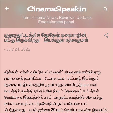
Skip to main content
CinemaSpeak.in
Tamil cinema News, Reviews, Updates
Entertainment portal.
குலுகுலு’படத்தில் லோகேஷ் கனகராஜின்
பங்கு இருக்கிறது’- இயக்குநர் ரத்னகுமார்
-
July 24, 2022
சர்க்கிள் பாக்ஸ் என்டர்டெயின்மென்ட் நிறுவனம் சார்பில் ராஜ்
நாராயணன் தயாரிப்பில், ’மேயாத மான் ’படப்புகழ் இயக்குநர்
ரத்னகுமார் இயக்கத்தில் நடிகர் சந்தானம் வித்தியாசமான
வேடத்தில் நடித்திருக்கும் திரைப்படம் “குலுகுலு”. சமீபத்தில்
வெளியான இப்படத்தின் டீஸர் மாறுபட்ட களத்தில் அனைத்து
ரசிகர்களையும் கவர்ந்ததோடு பெரும் வரவேற்பையும்
பெற்றுள்ளது.. வரும் ஜூலை 29 படம் வெளியாகவுள்ள நிலையில்