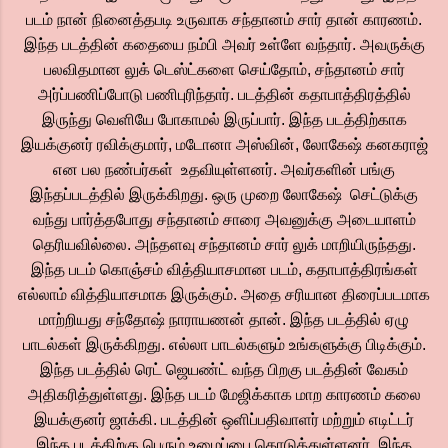
படம் நான் நினைத்தபடி உருவாக சந்தானம் சார் தான் காரணம்.
இந்த படத்தின் கதையை நம்பி அவர் உள்ளே வந்தார். அவருக்கு
பலவிதமான லுக் டெஸ்ட்களை செய்தோம், சந்தானம் சார்
அர்ப்பணிப்போடு பணிபுரிந்தார். படத்தின் கதாபாத்திரத்தில்
இருந்து வெளியே போகாமல் இருப்பார். இந்த படத்திற்காக
இயக்குனர் ரவிக்குமார், மடோனா அஸ்வின், லோகேஷ் கனகராஜ்
என பல நண்பர்கள் உதவியுள்ளனர். அவர்களின் பங்கு
இந்தப்படத்தில் இருக்கிறது. ஒரு முறை லோகேஷ் செட்டுக்கு
வந்து பார்த்தபோது சந்தானம் சாரை அவனுக்கு அடையாளம்
தெரியவில்லை. அந்தளவு சந்தானம் சார் லுக் மாறியிருந்தது.
இந்த படம் கொஞ்சம் வித்தியாசமான படம், கதாபாத்திரங்கள்
எல்லாம் வித்தியாசமாக இருக்கும். அதை சரியான திரைப்படமாக
மாற்றியது சந்தோஷ் நாராயணன் தான். இந்த படத்தில் ஏழு
பாடல்கள் இருக்கிறது. எல்லா பாடல்களும் உங்களுக்கு பிடிக்கும்.
இந்த படத்தில் ரெட் ஜெயண்ட் வந்த பிறகு படத்தின் வேகம்
அதிகரித்துள்ளது. இந்த படம் மேஜிக்காக மாற காரணம் கலை
இயக்குனர் ஜாக்கி. படத்தின் ஒளிப்பதிவாளர் மற்றும் எடிட்டர்
இந்த படத்திற்கு பெரும் உழைப்பை கொடுத்துள்ளனர். இந்த