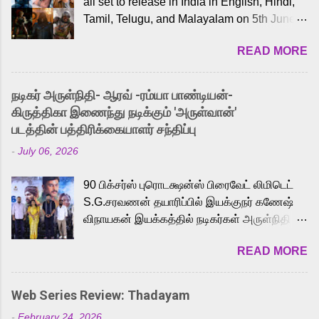
all set to release in India in English, Hindi,
Tamil, Telugu, and Malayalam on 5th June,
2026. While the English trailer has already
READ MORE
received a lot of love from cult He-Man fans
and offered audiences an exciting glimpse
into the world of Eternia, the recently
நடிகர் அருள்நிதி- ஆரவ் -ரம்யா பாண்டியன்-
released Tamil trailer has also generated
கிருத்திகா இணைந்து நடிக்கும் 'அருள்வான்'
strong excitement among Tamil audiences.
படத்தின் பத்திரிக்கையாளர் சந்திப்பு
Adding to the growing buzz is the film’s
-
July 06, 2026
powerful Tamil voice cast led by celebrated
playback singer Karthik, who lends his voice
90 பிக்சர்ஸ் புரொடக்ஷன்ஸ் பிரைவேட் லிமிடெட்
to the iconic superhero He-Man. Known for
S.G.சரவணன் தயாரிப்பில் இயக்குநர் கணேஷ்
memorable songs like “Behene De” from
விநாயகன் இயக்கத்தில் நடிகர்கள் அருள்நிதி -
Raavan, “Oru Maalai” from Ghajini, and
ஆரவ் ,ரம்யா பாண்டியன் -கிருத்திகா ஆகியோர்
“Mun Andhi” from 7 Aum Arivu, Karthik is
READ MORE
முக்கிய வேடத்தில் இணைந்து நடித்திருக்கும்
loved for his versatile voice and strong
'அருள்வான்' திரைப்படத்தினை
command over multiple languages, making
பத்திரிக்கையாளர் சந்திப்பு சென்னையில்
him a strong fit for the legendary character.
Web Series Review: Thadayam
நடைபெற்றது. இயக்குநர் கணேஷ் விநாயகன்
Adithya Menon, known for portraying
-
February 24, 2026