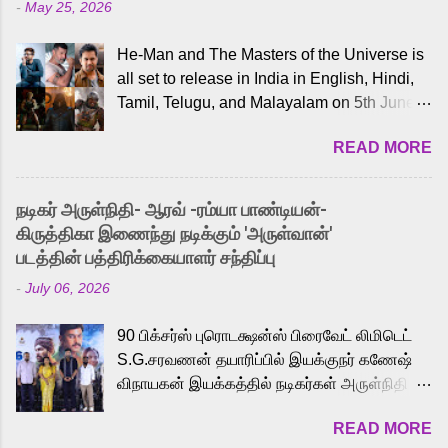
-
May 25, 2026
He-Man and The Masters of the Universe is
all set to release in India in English, Hindi,
Tamil, Telugu, and Malayalam on 5th June,
2026. While the English trailer has already
READ MORE
received a lot of love from cult He-Man fans
and offered audiences an exciting glimpse
into the world of Eternia, the recently
நடிகர் அருள்நிதி- ஆரவ் -ரம்யா பாண்டியன்-
released Tamil trailer has also generated
கிருத்திகா இணைந்து நடிக்கும் 'அருள்வான்'
strong excitement among Tamil audiences.
படத்தின் பத்திரிக்கையாளர் சந்திப்பு
Adding to the growing buzz is the film’s
-
July 06, 2026
powerful Tamil voice cast led by celebrated
playback singer Karthik, who lends his voice
90 பிக்சர்ஸ் புரொடக்ஷன்ஸ் பிரைவேட் லிமிடெட்
to the iconic superhero He-Man. Known for
S.G.சரவணன் தயாரிப்பில் இயக்குநர் கணேஷ்
memorable songs like “Behene De” from
விநாயகன் இயக்கத்தில் நடிகர்கள் அருள்நிதி -
Raavan, “Oru Maalai” from Ghajini, and
ஆரவ் ,ரம்யா பாண்டியன் -கிருத்திகா ஆகியோர்
“Mun Andhi” from 7 Aum Arivu, Karthik is
READ MORE
முக்கிய வேடத்தில் இணைந்து நடித்திருக்கும்
loved for his versatile voice and strong