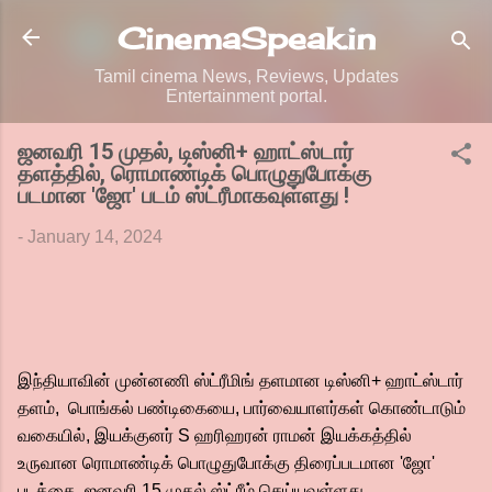
Skip to main content
CinemaSpeak.in
Tamil cinema News, Reviews, Updates
Entertainment portal.
ஜனவரி 15 முதல், டிஸ்னி+ ஹாட்ஸ்டார்
தளத்தில், ரொமாண்டிக் பொழுதுபோக்கு
படமான 'ஜோ' படம் ஸ்ட்ரீமாகவுள்ளது !
-
January 14, 2024
இந்தியாவின் முன்னணி ஸ்ட்ரீமிங் தளமான டிஸ்னி+ ஹாட்ஸ்டார்
தளம், பொங்கல் பண்டிகையை, பார்வையாளர்கள் கொண்டாடும்
வகையில், இயக்குனர் S ஹரிஹரன் ராமன் இயக்கத்தில்
உருவான ரொமாண்டிக் பொழுதுபோக்கு திரைப்படமான 'ஜோ'
படத்தை, ஜனவரி 15 முதல் ஸ்ட்ரீம் செய்யவுள்ளது.