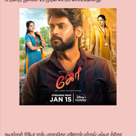
நடிகர்கள் ரியோ ராஜ், மாளவிகா மனோஜ் மற்றும் பவ்யா த்ரிகா