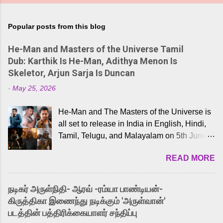
Popular posts from this blog
He-Man and Masters of the Universe Tamil
Dub: Karthik Is He-Man, Adithya Menon Is
Skeletor, Arjun Sarja Is Duncan
-
May 25, 2026
He-Man and The Masters of the Universe is
all set to release in India in English, Hindi,
Tamil, Telugu, and Malayalam on 5th June,
2026. While the English trailer has already
READ MORE
received a lot of love from cult He-Man fans
and offered audiences an exciting glimpse
into the world of Eternia, the recently
நடிகர் அருள்நிதி- ஆரவ் -ரம்யா பாண்டியன்-
released Tamil trailer has also generated
கிருத்திகா இணைந்து நடிக்கும் 'அருள்வான்'
strong excitement among Tamil audiences.
படத்தின் பத்திரிக்கையாளர் சந்திப்பு
Adding to the growing buzz is the film’s