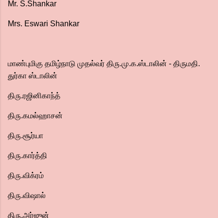
Mr. S.Shankar
Mrs. Eswari Shankar
மாண்புமிகு தமிழ்நாடு முதல்வர் திரு.மு.க.ஸ்டாலின் - திருமதி.
துர்கா ஸ்டாலின்
திரு.ரஜினிகாந்த்
திரு.கமல்ஹாசன்
திரு.சூர்யா
திரு.கார்த்தி
திரு.விக்ரம்
திரு.விஷால்
திரு.அர்ஜுன்