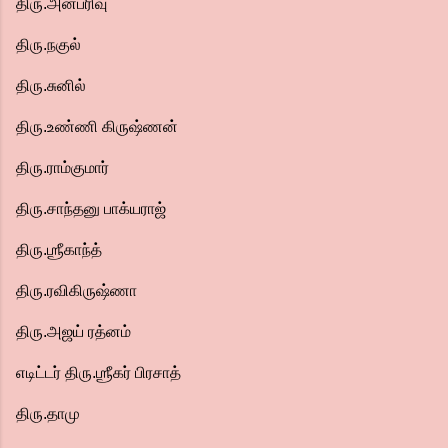
திரு.அன்பரிவு
திரு.நகுல்
திரு.சுனில்
திரு.உண்ணி கிருஷ்ணன்
திரு.ராம்குமார்
திரு.சாந்தனு பாக்யராஜ்
திரு.ஶ்ரீகாந்த்
திரு.ரவிகிருஷ்ணா
திரு.அஜய் ரத்னம்
எடிட்டர் திரு.ஶ்ரீகர் பிரசாத்
திரு.தாமு