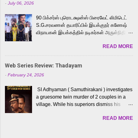
-
July 06, 2026
powerful Tamil voice cast led by celebrated
playback singer Karthik, who lends his voice
90 பிக்சர்ஸ் புரொடக்ஷன்ஸ் பிரைவேட் லிமிடெட்
to the iconic superhero He-Man. Known for
S.G.சரவணன் தயாரிப்பில் இயக்குநர் கணேஷ்
memorable songs like “Behene De” from
விநாயகன் இயக்கத்தில் நடிகர்கள் அருள்நிதி -
Raavan, “Oru Maalai” from Ghajini, and
ஆரவ் ,ரம்யா பாண்டியன் -கிருத்திகா ஆகியோர்
“Mun Andhi” from 7 Aum Arivu, Karthik is
READ MORE
முக்கிய வேடத்தில் இணைந்து நடித்திருக்கும்
loved for his versatile voice and strong
'அருள்வான்' திரைப்படத்தினை
command over multiple languages, making
பத்திரிக்கையாளர் சந்திப்பு சென்னையில்
him a strong fit for the legendary character.
Web Series Review: Thadayam
நடைபெற்றது. இயக்குநர் கணேஷ் விநாயகன்
Adithya Menon, known for portraying
-
February 24, 2026
இயக்கத்தில் உருவாகியுள்ள 'அருள்வான்'
memorable antagonists across South Indian
திரைப்படத்தில் அருள்நிதி, ஆரவ், காளி
cinema, voices the menacing Skeletor
SI Adhyaman ( Samuthirakani ) investigates
வெங்கட், ரம்யா பாண்டியன், வி டி வி கணேஷ் ,
across the Tamil, Malayalam, and Telugu
a gruesome twin murder of 2 couples in a
ஜான் விஜய், பேபி கிருத்திகா, 'பருத்திவீரன்'
versions. Joining them is Action King Arjun...
village. While his superiors dismiss his
சரவணன், ஹரிஷ் உத்தமன் உள்ளிட்ட பலர்
intelligence, his senior officer Lakshmi (
நடித்திருக்கிறார்கள். எம். சுகுமார் ஒளிப்பதிவு
READ MORE
Sshivada ) believes in him and makes him
செய்திருக்கும் இந்த திரைப்படத்திற்கு ஜீ. வி.
part of a special team to nab the culprits.
பிரகாஷ் குமார் இசையமைத்திருக்கிறார்.
Thanks to Adhyaman's skills the task force
லால்குடி இளையராஜா கலை இயக்கத்தை