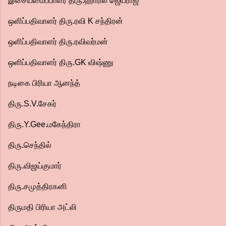
இசையமைப்பாளர் திரு.ஹாரில் ஜெயராஜ்
ஒளிப்பதிவாளர் திரு.ரவி K சந்திரன்
ஒளிப்பதிவாளர் திரு.ரவிவர்மன்
ஒளிப்பதிவாளர் திரு.GK விஷ்ணு
நடிகை பிரியா ஆனந்த்
திரு.S.V.சேகர்
திரு.Y.Gee.மகேந்திரா
திரு.செந்தில்
திரு.விஜய்குமார்
திரு.சமுத்திரகனி
திருமதி பிரியா அட்லி